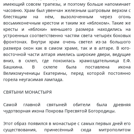
имеющий совсем трапезы, и поэтому больше напоминает
часовню. Храм был увенчан железным шатровым верхом с
блестящим на нём, вызолоченным через огонь
восьмиконечным крестом и таким же «яблоком». Такие же
кресты и «яблоки» меньшего размера находились на
устроенных соответственно частям света четырёх боковых
фронтонах. Внутри храм очень светел из-за большого
размера окон как в самом храме, так и в алтаре. В юго-
восточной части алтаря имелись широкие двери, ведущие
вниз, в склеп, где покоилась храмоздательница Е.Ф.
Башкина. В склепе была поставлена икона
Великомученицы Екатерины, перед которой постоянно
горела неугасимая лампада.
СВЯТЫНИ МОНАСТЫРЯ
Самой главной святыней обители была древняя
чудотворная икона Покрова Пресвятой Богородицы.
Этот образ появился в монастыре с самых первых дней его
существования, принесённый сюда митрополитом