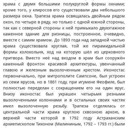
храма с двумя большими полукруглой формы окнами;
кроме того, у клиросов его существовали два небольшого
размера окна. Трапеза храма освящалась двойным рядом
окон, по четыре в ряду, но только с одной южной стороны,
так как с северной стороны к ней примыкало двухэтажное
каменное здание для ризницы, построенное, очевидно,
вместе с самим храмом. До 1893 года над западной частью
храма существовала круглая, той же пирамидальной
формы колокольня, ход на которую шёл из церковного
притвора. Вместо неё над входом в храм был сооружён
каменный фронтон красивой архитектуры, увенчанный
главою и железным вызолоченным крестом. Иконостас
первоначально, при митрополите Сампсоне, был устроен
из семи ярусов, но в 1861 году, при игумене Феофиле, был
полностью переделан с сокращением его на один ярус.
Внизу иконостас был украшен четырьмя резными
вызолоченными колоннами и в остальных своих частях
имел вызолоченную резьбу. Трапеза отделялась от
центральной части храма круглою сквозною аркою, в
верхней части которой в 1792 году Астраханским
архиепископом Тихоном (Малининым, 1792 – 1793 гг.) были