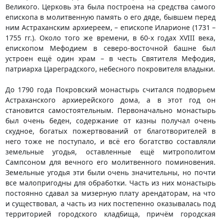
Великого. Церковь эта была построена на средства самого
епископа в молитвенную память о его дяде, бывшем перед
ним Астраханским архиереем, – епископе Иларионе (1731 –
1755 гг.). Около того же времени, в 60-х годах XVIII века,
епископом Мефодием в северо-восточной башне был
устроен ещё один храм – в честь Святителя Мефодия,
патриарха Цареградского, небесного покровителя владыки.
До 1790 года Покровский монастырь считался подворьем
Астраханского архиерейского дома, а в этот год он
становится самостоятельным. Первоначально монастырь
был очень беден, содержание от казны получал очень
скудное, богатых пожертвований от благотворителей в
него тоже не поступало, и всё его богатство составляли
земельные угодья, оставленные ещё митрополитом
Сампсоном для вечного его молитвенного поминовения.
Земельные угодья эти были очень значительны, но почти
все малопригодны для обработки. Часть из них монастырь
постоянно сдавал за мизерную плату арендаторам, на что
и существовал, а часть из них постепенно оказывалась под
территорией городского кладбища, причём городская