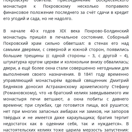
монастыря к Покровскому несколько поправило
финансовое положение последнего за счёт сдачи в кредит
его угодий и сада, но не надолго.
В начале 40-х годов XIX века Покрово-Болдинский
монастырь пришёл в печальное состояние. Соборный
Покровский храм сильно обветшал: в стенах его над
самыми дверями, с северной и южной сторон, появились
большие трещины (с одной стороны – 3, с другой – 4),
штукатурка кругом церкви и колокольни внизу обвалилась;
двери, а ещё более окна стали совершенно негодными для
выполнения своего назначения. В 1841 году временно
управляющий монастырём вдовый священник Дмитрий
Бедняков доносил Астраханскому архиепископу Стефану
(Романовскому), что «в братский келиях заведываемого им
монастыря печи ветшают, а окна побиты с давнего
времени; при службах, где готовится пища, всё рушится;
нет при многих запасных амбарах ни замков, ни запоров
твёрдых и не имеется даже караульщика; братия терпит
недостаток как в одеянии себя, так и нуждается». В
настоятельских келиях тоже царила мерзость запустения: