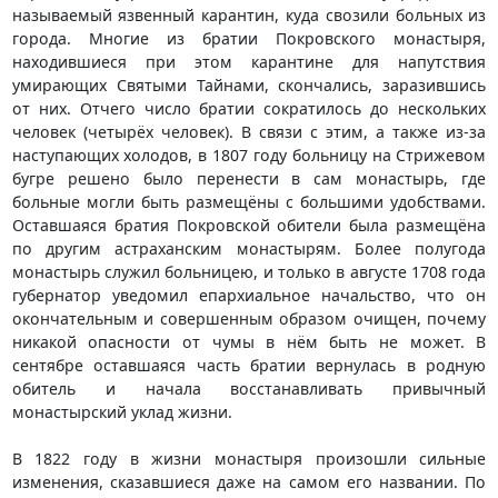
называемый язвенный карантин, куда свозили больных из
города. Многие из братии Покровского монастыря,
находившиеся при этом карантине для напутствия
умирающих Святыми Тайнами, скончались, заразившись
от них. Отчего число братии сократилось до нескольких
человек (четырёх человек). В связи с этим, а также из-за
наступающих холодов, в 1807 году больницу на Стрижевом
бугре решено было перенести в сам монастырь, где
больные могли быть размещёны с большими удобствами.
Оставшаяся братия Покровской обители была размещёна
по другим астраханским монастырям. Более полугода
монастырь служил больницею, и только в августе 1708 года
губернатор уведомил епархиальное начальство, что он
окончательным и совершенным образом очищен, почему
никакой опасности от чумы в нём быть не может. В
сентябре оставшаяся часть братии вернулась в родную
обитель и начала восстанавливать привычный
монастырский уклад жизни.
В 1822 году в жизни монастыря произошли сильные
изменения, сказавшиеся даже на самом его названии. По