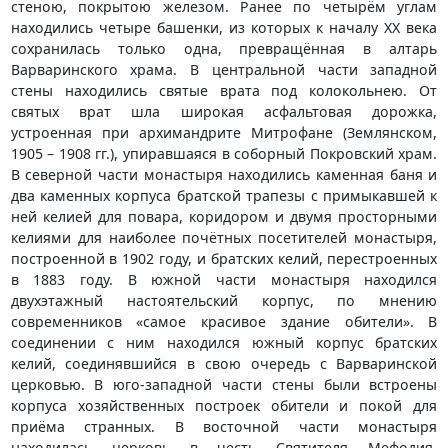
стеною, покрытою железом. Ранее по четырём углам
находились четыре башенки, из которых к началу XX века
сохранилась только одна, превращённая в алтарь
Варваринского храма. В центральной части западной
стены находились святые врата под колокольнею. От
святых врат шла широкая асфальтовая дорожка,
устроенная при архимандрите Митрофане (Землянском,
1905 – 1908 гг.), упиравшаяся в соборный Покровский храм.
В северной части монастыря находились каменная баня и
два каменных корпуса братской трапезы с примыкавшей к
ней келией для повара, коридором и двумя просторными
келиями для наиболее почётных посетителей монастыря,
построенной в 1902 году, и братских келий, перестроенных
в 1883 году. В южной части монастыря находился
двухэтажный настоятельский корпус, по мнению
современников «самое красивое здание обители». В
соединении с ним находился южный корпус братских
келий, соединявшийся в свою очередь с Варваринской
церковью. В юго-западной части стены были встроены
корпуса хозяйственных построек обители и покой для
приёма странных. В восточной части монастыря
находилась церковь в честь Святителя Мефодия,