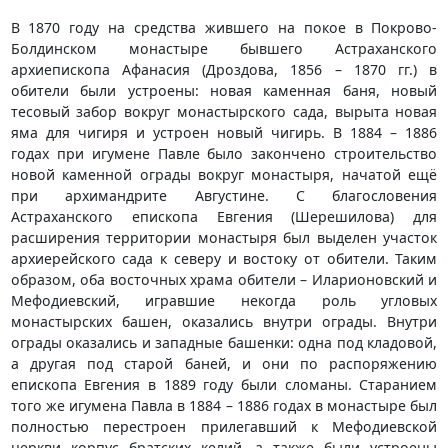
В 1870 году на средства жившего на покое в Покрово-
Болдинском монастыре бывшего Астраханского
архиепископа Афанасия (Дроздова, 1856 – 1870 гг.) в
обители были устроены: новая каменная баня, новый
тесовый забор вокруг монастырского сада, вырыта новая
яма для чигиря и устроен новый чигирь. В 1884 – 1886
годах при игумене Павле было закончено строительство
новой каменной ограды вокруг монастыря, начатой ещё
при архимандрите Августине. С благословения
Астраханского епископа Евгения (Шерешилова) для
расширения территории монастыря был выделен участок
архиерейского сада к северу и востоку от обители. Таким
образом, оба восточных храма обители – Иларионовский и
Мефодиевский, игравшие некогда роль угловых
монастырских башен, оказались внутри ограды. Внутри
ограды оказались и западные башенки: одна под кладовой,
а другая под старой баней, и они по распоряжению
епископа Евгения в 1889 году были сломаны. Старанием
того же игумена Павла в 1884 – 1886 годах в монастыре был
полностью перестроен прилегавший к Мефодиевской
церкви корпус братских келий, а также были устроены