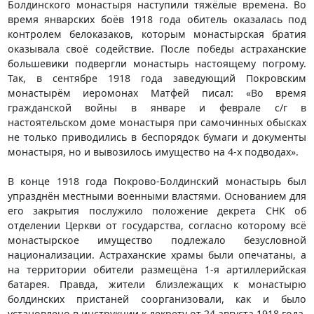
Болдинского монастыря наступили тяжёлые времена. Во
время январских боёв 1918 года обитель оказалась под
контролем белоказаков, которым монастырская братия
оказывала своё содействие. После победы астраханские
большевики подвергли монастырь настоящему погрому.
Так, в сентябре 1918 года заведующий Покровским
монастырём иеромонах Матфей писал: «Во время
гражданской войны в январе и феврале с/г в
настоятельском доме монастыря при самочинных обысках
не только приводились в беспорядок бумаги и документы
монастыря, но и вывозилось имущество на 4-х подводах».
В конце 1918 года Покрово-Болдинский монастырь был
упразднён местными военными властями. Основанием для
его закрытия послужило положение декрета СНК об
отделении Церкви от государства, согласно которому всё
монастырское имущество подлежало безусловной
национализации. Астраханские храмы были опечатаны, а
на территории обители размещёна 1-я артиллерийская
батарея. Правда, жители близлежащих к монастырю
болдинских пристаней соорганизовали, как и было
установлено в инструкции к декрету от 24 августа 1918 года,