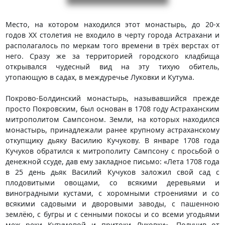
Место, на котором находился этот монастырь, до 20-х
годов XX столетия не входило в черту города Астрахани и
располагалось по меркам того времени в трёх верстах от
него. Сразу же за территорией городского кладбища
открывался чудесный вид на эту тихую обитель,
утопающую в садах, в междуречье Луковки и Кутума.
Покрово-Болдинский монастырь, называвшийся прежде
просто Покровским, был основан в 1708 году Астраханским
митрополитом Сампсоном. Земли, на которых находился
монастырь, принадлежали ранее крупному астраханскому
откупщику дьяку Василию Кучукову. В январе 1708 года
Кучуков обратился к митрополиту Сампсону с просьбой о
денежной ссуде, дав ему закладное письмо: «Лета 1708 года
в 25 день дьяк Василий Кучуков заложил свой сад с
плодовитыми овощами, со всякими деревьями и
виноградными кустами, с хоромными строениями и со
всякими садовыми и дворовыми заводы, с пашенною
землёю, с бугры и с сенными покосы и со всеми угодьями
меж реки Кутумовой и притоки Луковки». Получив от