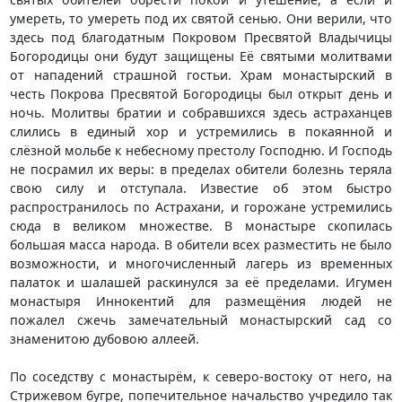
умереть, то умереть под их святой сенью. Они верили, что
здесь под благодатным Покровом Пресвятой Владычицы
Богородицы они будут защищены Её святыми молитвами
от нападений страшной гостьи. Храм монастырский в
честь Покрова Пресвятой Богородицы был открыт день и
ночь. Молитвы братии и собравшихся здесь астраханцев
слились в единый хор и устремились в покаянной и
слёзной мольбе к небесному престолу Господню. И Господь
не посрамил их веры: в пределах обители болезнь теряла
свою силу и отступала. Известие об этом быстро
распространилось по Астрахани, и горожане устремились
сюда в великом множестве. В монастыре скопилась
большая масса народа. В обители всех разместить не было
возможности, и многочисленный лагерь из временных
палаток и шалашей раскинулся за её пределами. Игумен
монастыря Иннокентий для размещёния людей не
пожалел сжечь замечательный монастырский сад со
знаменитою дубовою аллеей.
По соседству с монастырём, к северо-востоку от него, на
Стрижевом бугре, попечительное начальство учредило так