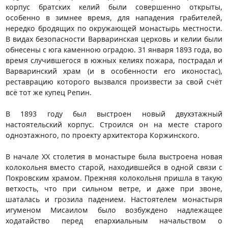
корпус братских келий были совершенно открыты,
особенно в зимнее время, для нападения грабителей,
нередко бродящих по окружающей монастырь местности.
В видах безопасности Варваринская церковь и келии были
обнесены с юга каменною оградою. 31 января 1893 года, во
время случившегося в южных келиях пожара, пострадал и
Варваринский храм (и в особенности его иконостас),
реставрацию которого вызвался произвести за свой счёт
всё тот же купец Репин.
В 1893 году был выстроен новый двухэтажный
настоятельский корпус. Строился он на месте старого
одноэтажного, по проекту архитектора Коржинского.
В начале XX столетия в монастыре была выстроена новая
колокольня вместо старой, находившейся в одной связи с
Покровским храмом. Прежняя колокольня пришла в такую
ветхость, что при сильном ветре, и даже при звоне,
шаталась и грозила падением. Настоятелем монастыря
игуменом Мисаилом было возбуждено надлежащее
ходатайство перед епархиальным начальством о