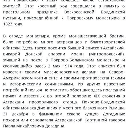
жителей. Этот крестный ход совершался в память о
престольном празднике Воскресенской Болдинской
пустыни, присоединённой к Покровскому монастырю в
1823 году.
В ограде монастыря, кроме монашествующей братии,
было погребено много астраханцев и благотворителей
обители. Здесь также покоится бывший епископ Аксайский,
викарий Донской епархии Иоанн (Митропольский),
живший на покое в Покрово-Болдинском монастыре и
скончавшийся здесь 2 мая 1914 года. Этот епископ был
известен своими миссионерскими делами на Северо-
Американском континенте и своими противосектантскими
и историческими сочинениями. Из других известных
погребений нельзя не отметить обретших здесь последний
приют и известных во второй половине XIX столетия в
Астрахани прозорливого старца Покрово-Болдинской
обители монаха Дионисия и местного блаженного Рымши.
31 декабря в фамильном склепе купцов Догадиных
похоронили основателя Астраханской Картинной галереи
Павла Михайловича Догадина.