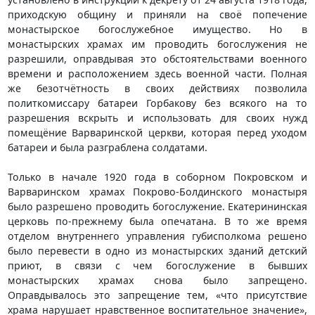
приходскую общину и приняли на своё попечение
монастырское богослужебное имущество. Но в
монастырских храмах им проводить богослужения не
разрешили, оправдывая это обстоятельствами военного
времени и расположением здесь военной части. Полная
же безотчётность в своих действиях позволила
политкомиссару батареи Горбакову без всякого на то
разрешения вскрыть и использовать для своих нужд
помещёние Варваринской церкви, которая перед уходом
батареи и была разграблена солдатами.
Только в начале 1920 года в соборном Покровском и
Варваринском храмах Покрово-Болдинского монастыря
было разрешено проводить богослужение. Екатерининская
церковь по-прежнему была опечатана. В то же время
отделом внутреннего управления губисполкома решено
было перевести в одно из монастырских зданий детский
приют, в связи с чем богослужение в бывших
монастырских храмах снова было запрещено.
Оправдывалось это запрещение тем, «что присутствие
храма нарушает нравственное воспитательное значение»,