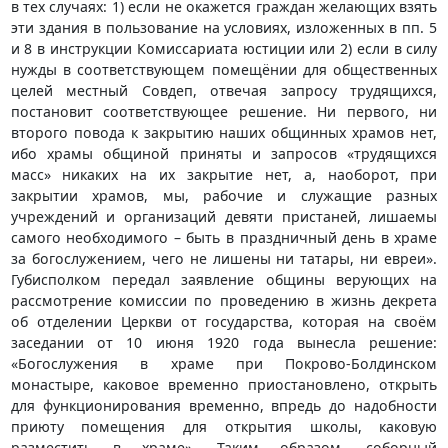
в тех случаях: 1) если не окажется граждан желающих взять
эти здания в пользование на условиях, изложенных в пп. 5
и 8 в инструкции Комиссариата юстиции или 2) если в силу
нужды в соответствующем помещёнии для общественных
целей местный Совдеп, отвечая запросу трудящихся,
постановит соответствующее решение. Ни первого, ни
второго повода к закрытию наших общинных храмов нет,
ибо храмы общиной приняты и запросов «трудящихся
масс» никаких на их закрытие нет, а, наоборот, при
закрытии храмов, мы, рабочие и служащие разных
учреждений и организаций девяти пристаней, лишаемы
самого необходимого – быть в праздничный день в храме
за богослужением, чего не лишены ни татары, ни евреи».
Губисполком передал заявление общины верующих на
рассмотрение комиссии по проведению в жизнь декрета
об отделении Церкви от государства, которая на своём
заседании от 10 июня 1920 года вынесла решение:
«Богослужения в храме при Покрово-Болдинском
монастыре, каковое временно приостановлено, открыть
для функционирования временно, впредь до надобности
приюту помещения для открытия школы, каковую
разместить в храме». Таким образом, соборный