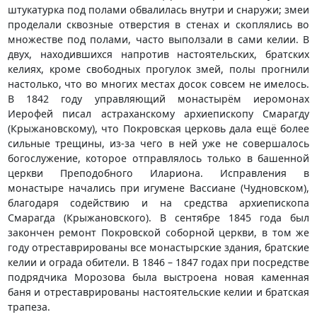
штукатурка под полами обвалилась внутри и снаружи; змеи
проделали сквозные отверстия в стенах и скоплялись во
множестве под полами, часто выползали в сами келии. В
двух, находившихся напротив настоятельских, братских
келиях, кроме свободных прогулок змей, полы прогнили
настолько, что во многих местах досок совсем не имелось.
В 1842 году управляющий монастырём иеромонах
Иерофей писал астраханскому архиепископу Смарагду
(Крыжановскому), что Покровская церковь дала ещё более
сильные трещины, из-за чего в ней уже не совершалось
богослужение, которое отправлялось только в башенной
церкви Преподобного Илариона. Исправления в
монастыре начались при игумене Вассиане (Чудновском),
благодаря содействию и на средства архиепископа
Смарагда (Крыжановского). В сентябре 1845 года был
закончен ремонт Покровской соборной церкви, в том же
году отреставрированы все монастырские здания, братские
келии и ограда обители. В 1846 – 1847 годах при посредстве
подрядчика Морозова была выстроена новая каменная
баня и отреставрированы настоятельские келии и братская
трапеза.