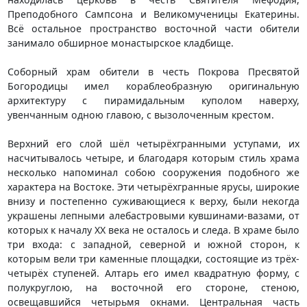
Преподобного Сампсона и Великомученицы Екатерины.
Всё остальное пространство восточной части обители
занимало обширное монастырское кладбище.
Соборный храм обители в честь Покрова Пресвятой
Богородицы имел кораблеобразную оригинальную
архитектуру с пирамидальным куполом наверху,
увенчанным одною главою, с вызолоченным крестом.
Верхний его слой шёл четырёхгранными уступами, их
насчитывалось четыре, и благодаря которым стиль храма
несколько напоминал собою сооружения подобного же
характера на Востоке. Эти четырёхгранные ярусы, широкие
внизу и постепенно суживающиеся к верху, были некогда
украшены лепными алебастровыми кувшинами-вазами, от
которых к началу XX века не осталось и следа. В храме было
три входа: с западной, северной и южной сторон, к
которым вели три каменные площадки, состоящие из трёх-
четырёх ступеней. Алтарь его имел квадратную форму, с
полукруглою, на восточной его стороне, стеною,
освещавшийся четырьмя окнами. Центральная часть