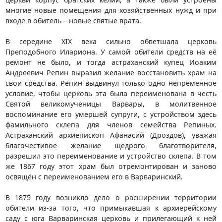
многие новые помещения для хозяйственных нужд и при
входе в обитель – новые святые врата.
В середине XIX века сильно обветшала церковь
Преподобного Илариона. У самой обители средств на её
ремонт не было, и тогда астраханский купец Иоаким
Андреевич Репин выразил желание восстановить храм на
свои средства. Репин выдвинул только одно непременное
условие, чтобы церковь эта была переименована в честь
Святой великомученицы Варвары, в молитвенное
воспоминание его умершей супруги, с устройством здесь
фамильного склепа для членов семейства Репиных.
Астраханский архиепископ Афанасий (Дроздов), уважая
благочестивое желание щедрого благотворителя,
разрешил это переименование и устройство склепа. В том
же 1867 году этот храм был отремонтирован и заново
освящён с переименованием его в Варваринский.
В 1875 году возникло дело о расширении территории
обители из-за того, что примыкавшая к архиерейскому
саду с юга Варваринская церковь и прилегающий к ней