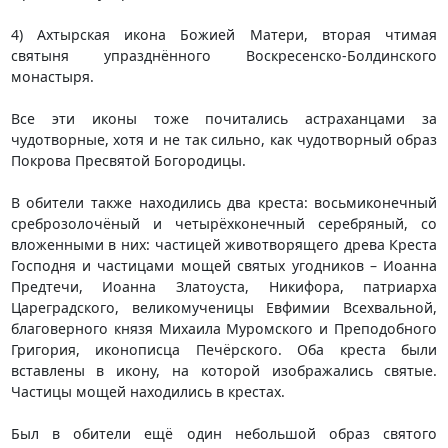
4) Ахтырская икона Божией Матери, вторая чтимая
святыня упразднённого Воскресенско-Болдинского
монастыря.
Все эти иконы тоже почитались астраханцами за
чудотворные, хотя и не так сильно, как чудотворный образ
Покрова Пресвятой Богородицы.
В обители также находились два креста: восьмиконечный
среброзолочёный и четырёхконечный серебряный, со
вложенными в них: частицей животворящего древа Креста
Господня и частицами мощей святых угодников – Иоанна
Предтечи, Иоанна Златоуста, Никифора, патриарха
Цареградского, великомученицы Евфимии Всехвальной,
благоверного князя Михаила Муромского и Преподобного
Григория, иконописца Печёрского. Оба креста были
вставлены в икону, на которой изображались святые.
Частицы мощей находились в крестах.
Был в обители ещё один небольшой образ святого