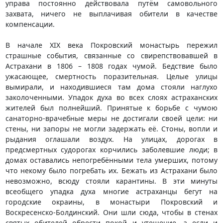
управа постоянно действовала путём самовольного
захвата, ничего не выплачивая обители в качестве
компенсации.
В начале XIX века Покровский монастырь пережил
страшные события, связанные со свирепствовавшей в
Астрахани в 1806 – 1808 годах чумой. Бедствие было
ужасающее, смертность поразительная. Целые улицы
вымирали, и находившиеся там дома стояли наглухо
заколоченными. Упадок духа во всех слоях астраханских
жителей был полнейший. Принятые к борьбе с чумою
санаторно-врачебные меры не достигали своей цели: ни
стены, ни запоры не могли задержать её. Стоны, вопли и
рыдания оглашали воздух. На улицах, дорогах в
предсмертных судорогах корчились заболевшие люди; в
домах оставались непогребёнными тела умерших, потому
что некому было погребать их. Бежать из Астрахани было
невозможно, всюду стояли карантины. В эти минуты
всеобщего упадка духа многие астраханцы бегут на
городские окраины, в монастыри Покровский и
Воскресенско-Болдинский. Они шли сюда, чтобы в стенах
святых обителей обрести покой и утешение, а если и