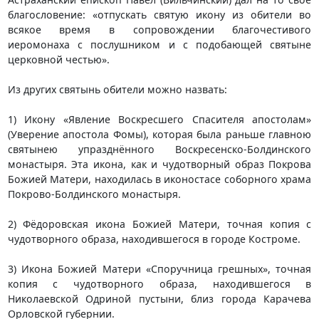
благословение: «отпускать святую икону из обители во
всякое время в сопровождении благочестивого
иеромонаха с послушником и с подобающей святыне
церковной честью».
Из других святынь обители можно назвать:
1) Икону «Явление Воскресшего Спасителя апостолам»
(Уверение апостола Фомы), которая была раньше главною
святынею упразднённого Воскресенско-Болдинского
монастыря. Эта икона, как и чудотворный образ Покрова
Божией Матери, находилась в иконостасе соборного храма
Покрово-Болдинского монастыря.
2) Фёдоровская икона Божией Матери, точная копия с
чудотворного образа, находившегося в городе Костроме.
3) Икона Божией Матери «Споручница грешных», точная
копия с чудотворного образа, находившегося в
Николаевской Одриной пустыни, близ города Карачева
Орловской губернии.