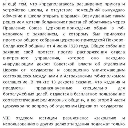
и ещё тем, что «предполагалось расширение приюта и
устройство школы, а отсутствие помещёний вынуждало
обучение и школу открыть в храме». Возмущённые таким
решением жители болдинских пристаней обратились через
Правление Союза Церковно-приходских общин в губ-
исполком с заявлением, к которому был приложен
протокол общего собрания церковно-приходской Покрово-
Болдинской общины от 4 июня 1920 года. Общее собрание
заявило свой протест против распоряжения отдела
внутреннего управления, которое оно находило
«нарушающим декрет Советской власти об отделении
Церкви от государства и совершенно уничтожающим
состоявшееся между нами и Астраханским губисполкомом
соглашение. В пункте 13 декрета сказано, что «здания и
предметы, предназначенные специально для
богослужебных целей, отдаются в бесплатное пользование
соответствующих религиозных общин», а во второй части
циркуляра по вопросу об отделении Церкви от государства
VIII отделом юстиции разъяснено: «закрытию и
использованию в других целях эти здания подлежат только