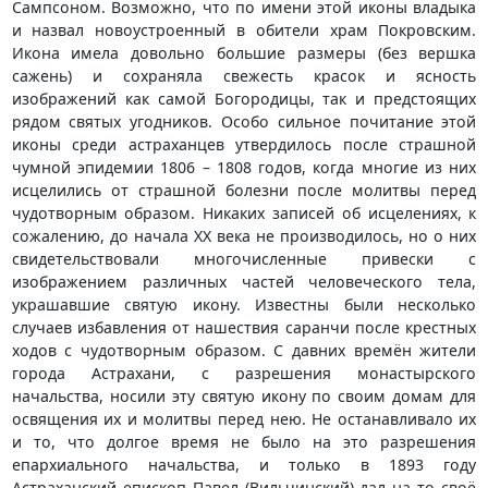
Сампсоном. Возможно, что по имени этой иконы владыка
и назвал новоустроенный в обители храм Покровским.
Икона имела довольно большие размеры (без вершка
сажень) и сохраняла свежесть красок и ясность
изображений как самой Богородицы, так и предстоящих
рядом святых угодников. Особо сильное почитание этой
иконы среди астраханцев утвердилось после страшной
чумной эпидемии 1806 – 1808 годов, когда многие из них
исцелились от страшной болезни после молитвы перед
чудотворным образом. Никаких записей об исцелениях, к
сожалению, до начала XX века не производилось, но о них
свидетельствовали многочисленные привески с
изображением различных частей человеческого тела,
украшавшие святую икону. Известны были несколько
случаев избавления от нашествия саранчи после крестных
ходов с чудотворным образом. С давних времён жители
города Астрахани, с разрешения монастырского
начальства, носили эту святую икону по своим домам для
освящения их и молитвы перед нею. Не останавливало их
и то, что долгое время не было на это разрешения
епархиального начальства, и только в 1893 году
Астраханский епископ Павел (Вильчинский) дал на то своё