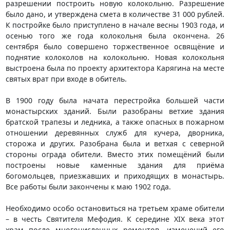
разрешении построить новую колокольню. Разрешение
было дано, и утверждена смета в количестве 31 000 рублей.
К постройке было приступлено в начале весны 1903 года, и
осенью того же года колокольня была окончена. 26
сентября было совершено торжественное освящёние и
поднятие колоколов на колокольню. Новая колокольня
выстроена была по проекту архитектора Карягина на месте
святых врат при входе в обитель.
В 1900 году была начата перестройка большей части
монастырских зданий. Были разобраны ветхие здания
братской трапезы и ледника, а также опасных в пожарном
отношении деревянных служб для кучера, дворника,
сторожа и других. Разобрана была и ветхая с северной
стороны ограда обители. Вместо этих помещёний были
построены новые каменные здания для приёма
богомольцев, приезжавших и приходящих в монастырь.
Все работы были закончены к маю 1902 года.
Необходимо особо остановиться на третьем храме обители
– в честь Святителя Мефодия. К середине XIX века этот
храм после многочисленных ремонтов, изменений его