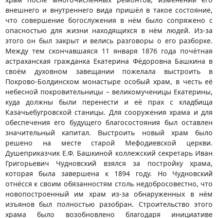
внешнего и внутреннего вида пришёл в такое состояние,
что совершение богослужения в нём было сопряжено с
опасностью для жизни находящихся в нём людей. Из-за
этого он был закрыт и велись разговоры о его разборке.
Между тем скончавшаяся 11 января 1876 года почётная
астраханская гражданка Екатерина Фёдоровна Башкина в
своём духовном завещании пожелала выстроить в
Покрово-Болдинском монастыре особый храм, в честь её
небесной покровительницы – великомученицы Екатерины,
куда должны были перенести и её прах с кладбища
Казачьебугровской станицы. Для сооружения храма и для
обеспечения его будущего благосостояния был оставлен
значительный капитал. Выстроить новый храм было
решено на месте старой Мефодиевской церкви.
Душеприказчик Е.Ф. Башкиной коллежский секретарь Иван
Григорьевич Чудновский взялся за постройку храма,
которая была завершена к 1894 году. Но Чудновский
отнёсся к своим обязанностям столь недобросовестно, что
новопостроенный им храм из-за обнаруженных в нём
изъянов был полностью разобран. Строительство этого
храма было возобновлено благодаря инициативе