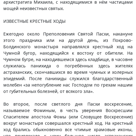
архистратига Михаила, с находящимися в нём частицами
мощей неизвестных святых.
ИЗВЕСТНЫЕ КРЕСТНЫЕ ХОДЫ
Ежегодно около Преполовения Святой Пасхи, накануне
этого праздника или на другой день, из Покрово-
Болдинского монастыря направлялся крестный ход на
Чумной бугор, находящийся к востоку от обители. На
Чумном бугре, на находившемся здесь кладбище, в часовне
служилась панихида о погребённых здесь жителях
астраханских, скончавшихся во время чумных и холерных
эпидемий. После панихиды служился благодарственный
молебен «за непогубление нас Господом по грехам нашим
от губительных болезней, от всякого зла».
Во второе, после светлого дня Пасхи воскресение,
называемое Фоминым, в честь уверения Воскресшим
Спасителем апостола Фомы (или Словущее Воскресение)
вокруг монастыря совершался крестный ход. На крестный
ход брались обыкновенно все чтимые храмовые иконы,
что привлекало к нему большое число астраханских