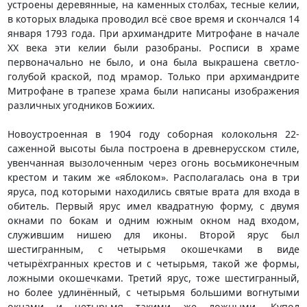
устроены деревянные, на каменных столбах, тесные келии,
в которых владыка проводил всё свое время и скончался 14
января 1793 года. При архимандрите Митрофане в начале
XX века эти келии были разобраны. Росписи в храме
первоначально не было, и она была выкрашена светло-
голубой краской, под мрамор. Только при архимандрите
Митрофане в трапезе храма были написаны изображения
различных угодников Божиих.
Новоустроенная в 1904 году соборная колокольня 22-
саженной высоты была построена в древнерусском стиле,
увенчанная вызолоченным через огонь восьмиконечным
крестом и таким же «яблоком». Располагалась она в три
яруса, под которыми находились святые врата для входа в
обитель. Первый ярус имел квадратную форму, с двумя
окнами по бокам и одним южным окном над входом,
служившим нишею для иконы. Второй ярус был
шестигранным, с четырьмя окошечками в виде
четырёхгранных крестов и с четырьмя, такой же формы,
ложными окошечками. Третий ярус, тоже шестигранный,
но более удлинённый, с четырьмя большими вогнутыми
окнами и четырьмя такими же ложными. Купол