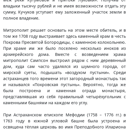
владыки тысячу рублей и не имея возможности отдать эту
сумму, Кучуков уступает ему заложенный участок земли в
полное владение.
Митрополит решает основать на этом месте обитель, и в
том же 1708 году выстраивает здесь каменный храм в честь
Покрова Пресвятой Богородицы, с каменною колокольнею.
При храме им же было поселено несколько иноков из
архиерейского дома. Вместе с возведением храма
митрополит Сампсон выстроил рядом с ним деревянный
дом, куда сам часто удалялся из шумного города, от
мирской суеты, подышать «воздухом пустыни». Среди
астраханцев того времени этот загородный монастырь так
и назывался «Покровская пустынь». Вероятно, тогда же
была построена и каменная ограда монастыря,
представлявшая из себя правильный четырёхугольник с
каменными башнями на каждом его углу.
При Астраханском епископе Мефодии (1758 – 1776 гг.) в
1763 году в южной угловой башне была устроена и
освящена тёплая церковь во имя Преподобного Илариона