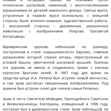
колокольни шатровый, каменный, с многочисленными
украшениями из деталей каменного декора. Святые врата,
устроенные в первом ярусе колокольни, с внешней
стороны были железно-кованые, художественной работы.
С внутренней стороны – деревянные, украшенные
живописью с изображением Покрова Пресвятой
Богородицы.
Варваринская церковь небольшая по размеру,
построенная в стиле «нарышкинского» барокко, главным
украшением которой служил алтарь, перестроенный из
угловой башни, увенчанной шатровой крышей. Трапезы
эта церковь не имела и соединялась прямо с южным
корпусом братских келий. В 1867 году для храма на
средства купца И.А. Репина был устроен новый иконостас,
и сам храм расписан священными изображениями. Под
храмом был устроен склеп для членов семьи Репиных.
Храм в честь Святителя Мефодия, Преподобного Сампсона
и Великомученицы Екатерины, освящённый в 1908 году,
построен был в древнерусском стиле. Храм небольшой, не