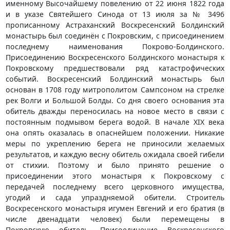
именному Высочайшему повелению от 22 июня 1822 года
и в указе Святейшего Синода от 13 июля за № 3496
прописанному Астраханский Воскресенский Болдинский
монастырь был соединён с Покровским, с присоединением
последнему наименования Покрово-Болдинского.
Присоединению Воскресенского Болдинского монастыря к
Покровскому предшествовали ряд катастрофических
событий. Воскресенский Болдинский монастырь был
основан в 1708 году митрополитом Сампсоном на стрелке
рек Волги и Большой Болды. Со дня своего основания эта
обитель дважды переносилась на новое место в связи с
постоянным подмывом берега водой. В начале XIX века
она опять оказалась в опаснейшем положении. Никакие
меры по укреплению берега не приносили желаемых
результатов, и каждую весну обитель ожидала своей гибели
от стихии. Поэтому и было принято решение о
присоединении этого монастыря к Покровскому с
передачей последнему всего церковного имущества,
угодий и сада упраздняемой обители. Строитель
Воскресенского монастыря игумен Евгений и его братия (в
числе двенадцати человек) были перемещены в
Покровскую обитель. Присоединение Воскресенского