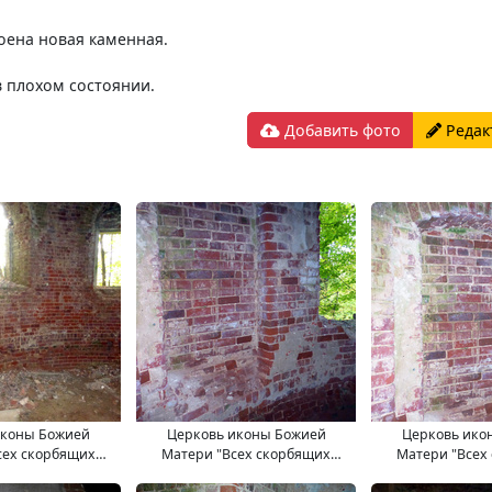
роена новая каменная.
в плохом состоянии.
Добавить фото
Редак
иконы Божией
Церковь иконы Божией
Церковь ико
сех скорбящих
Матери "Всех скорбящих
Матери "Всех
. 11.09.2017.
Радость". 11.09.2017.
Радость". 11