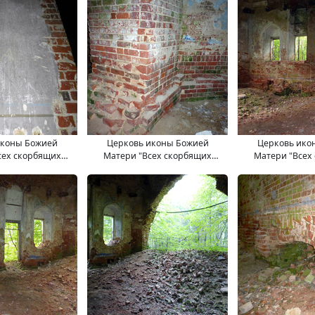
иконы Божией
Церковь иконы Божией
Церковь ико
сех скорбящих
Матери "Всех скорбящих
Матери "Всех
. 11.09.2017.
Радость". 11.09.2017.
Радость". 11