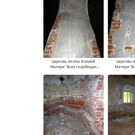
Церковь иконы Божией
Церковь 
Матери "Всех скорбящих
Матери "В
Радость". 11.09.2017.
Радость"