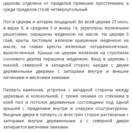
церковь отделена от приделов прямыми простенками, а
среди приделов столб четвероугольный.
Пол в Церкви и алтарях лещадный. Во всей церкви 27 окон,
в верху 8, в среднем 5 и внизу 14, укреплены железными
решетками, окрашены медянкою на масле. На церкви 5
глав, крыты листовым железом крашеным медянкою на
масле, на главах кресты железные четырёхконечные,
вызолоченные. Крыша на церкви железная на стропилах
соснового дерева окрашена медянкою. Вход в церковь с
южной, северной и западной сторон; каждая с двумя
деревянными дверями с запорами внутри и внешне
личинами и висячими замками.
Паперть каменная, устроена с западной стороны между
церковью и колокольней, с тремя окнами со стёклами в
коей пол и потолок деревянные состоящими под одной
крышей с приделами внутри и снаружи отштукатурены.
Входные двери в паперть со всех трёх сторон растворные с
запорами внутри деревянными а с северной двери
запирается висячими замками.