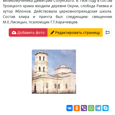
великомученика Димитрия Солунского. В 1908 году в состав
Троицкого храма входили деревня Окуни, слобода Раевка и
хутор Яблонов. Действовала церковноприходская школа.
Состав клира и причта был следующим: священник
М.Е.Лисицын, псаломщик Г.Т.Карачевцев.
Добавить фото
Редактировать страницу