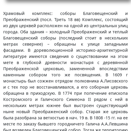
Храмовый комплекс: соборы Благовещенский и
Преображенский (посл. Треть 18 вв) Комплекс, состоящий
из двух церквей расположен на одной из центральных улиц
города. Оба здания – холодный Преображенский и теплый
Благовещенский соборы (последний стоит в нескольких
метрах севернее) – обращены к улице западными
фасадами. В дореволюционной историко-архитектурной
литературе имеются сведения о существовании на этом
мете в глубокой древности монастыря с деревянной
Преображенской церковью, замененной впоследствии
каменным собором того же посвящения. В 1609 г
монастырь был сожжен отрядом полковника А.Лисовского
и с тех пор не восстанавливался, а его соборная церковь
обращена в приходскую. В 1774 при попечение епископа
Костромского и Галичского Симеона II рядом с ней в
нескольких метрах южнее был выстроен существующий
ныне новый Преображенский собор. Старая же церковь
была разобрана за ветхостью в нач. 19 в. В 1808 -15 гг. на ее
месте по заказу бывшего городничего Галича А.А.Левшина
был возведен Благовещенский собор. Тогда же территорию