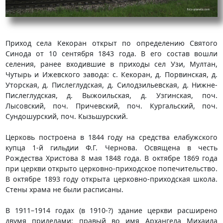
Приход села Кекоран открыт по определению Святого
Синода от 10 сентября 1843 года. В его состав вошли
селения, ранее входившие в приходы сел Узи, Мултан,
Чутырь и Ижевского завода: с. Кекоран, д. Порвинская, д.
Уторская, д. Пислеглудская, д. Силодзильевская, д. Нижне-
Пислеглудская, д. Выжоильская, д. Узгинская, поч.
Лысовский, поч. Причевский, поч. Кургальский, поч.
Сундошурский, поч. Кызьшурский.
Церковь построена в 1844 году на средства елабужского
купца 1-й гильдии Ф.Г. Чернова. Освящена в честь
Рождества Христова 8 мая 1848 года. В октябре 1869 года
при церкви открыто церковно-приходское попечительство.
В октябре 1893 году открыта церковно-приходская школа.
Стены храма не были расписаны.
В 1911–1914 годах (в 1910-?) здание церкви расширено
двумя приделами: правый во имя Архангела Михаила