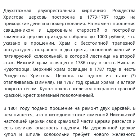
Двухэтажная двухпрестольная кирпичная Рождества
Христова церковь построена в 1779-1787 годах на
приходские деньги и пожертвования. На момент прошения
священником и церковным старостой о постройки
каменной церкви приходом собрано до 1000 рублей, что
указано в прошении. Храм с бесстолпной трапезной
оштукатурен, покрашен в два цвета, основной жёлтый и
пятиярусной колокольней, в которой лестница на второй
этаж. Нижний храм освящен в 1786 году в честь Николая
Чудотворца. Верхний храм освящен в 1787 году в честь
Рождества Христова. Церковь на одном из этаже (?)
отапливалась (зимняя). На 1787 год крыша храма и алтаря
покрыта тёсом. Купол покрыт железом покрашен красной
краской. Крест железный позолоченный.
В 1801 году подано прошение на ремонт двух церквей. В
нём пишется, что в исподнем этаже каменной Никольской
настоящей церкви свод храмовой части церкви разселся и
есть великая опасность падения. На деревянной церкви
купол и шпиль колокольни требует нового железного