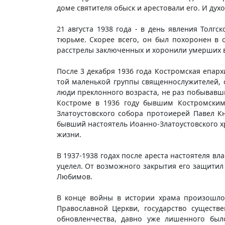
доме святителя обыск и арестовали его. И дух
21 августа 1938 года - в день явления Толг
тюрьме. Скорее всего, он был похоронен в 
расстрелы заключенных и хоронили умерших 
После 3 декабря 1936 года Костромская епарх
той маленькой группы священнослужителей, о
люди преклонного возраста, не раз побывавши
Костроме в 1936 году бывшим Костромским
Златоустовского собора протоиерей Павел К
бывший настоятель Иоанно-Златоустовского хра
жизни.
В 1937-1938 годах после ареста настоятеля вл
уцелел. От возможного закрытия его защитил 
Любимов.
В конце войны в истории храма произошло в
Православной Церкви, государство существ
обновленчества, давно уже лишенного был