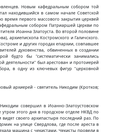
новленцев. Новым кафедральным собором той
стал находившийся в самом начале Советской
во время первого массового закрытия церквей
кафедральным собором Патриаршей Церкви по
ятителя Иоанна Златоуста. Во второй половине
ва), архиепископа Костромского и Галичского.
остроме и других городах епархии, совпавшее
вителей духовенства, обвиненных в создании
орой будто бы "систематически занимались
ой деятельности" был арестован и протоиерей
обора, в одну из ключевых фигур "церковной
овый архиерей - святитель Никодим (Кротков;
ь Никодим совершил в Иоанно-Златоустовском
 утром этого дня в городском отделе НКВД по
 видят своего архипастыря последний раз. По
омик на улице Свердлова, где после ареста в
дъехала машина с чекистами. Чекисты провели в