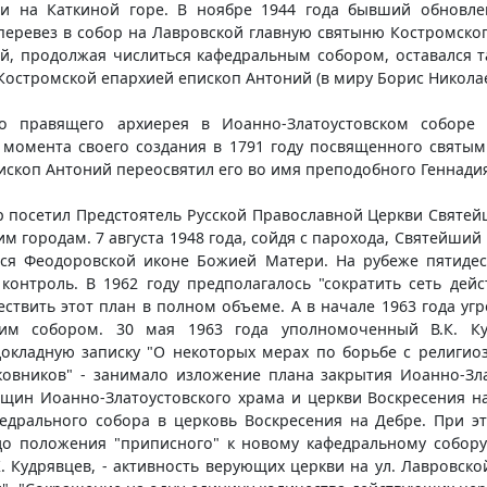
и на Каткиной горе. В ноябре 1944 года бывший обновле
перевез в собор на Лавровской главную святыню Костромског
кой, продолжая числиться кафедральным собором, оставался 
остромской епархией епископ Антоний (в миру Борис Николаев
о правящего архиерея в Иоанно-Златоустовском соборе
 момента своего создания в 1791 году посвященного святы
пископ Антоний переосвятил его во имя преподобного Геннади
р посетил Предстоятель Русской Православной Церкви Святей
м городам. 7 августа 1948 года, сойдя с парохода, Святейший
лся Феодоровской иконе Божией Матери. На рубеже пятиде
контроль. В 1962 году предполагалось "сократить сеть дейс
ствить этот план в полном объеме. А в начале 1963 года уг
ким собором. 30 мая 1963 года уполномоченный В.К. Ку
окладную записку "О некоторых мерах по борьбе с религио
рковников" - занимало изложение плана закрытия Иоанно-Зл
щин Иоанно-Златоустовского храма и церкви Воскресения н
дрального собора в церковь Воскресения на Дебре. При эт
до положения "приписного" к новому кафедральному собор
В.К. Кудрявцев, - активность верующих церкви на ул. Лавровс