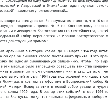
". "Сокращение на одну единицу количества действующих цер
Банковской и Лавровской в ближайшие годы подлежат рекон
вровской" - заключал уполномоченный…
 вскоре на всех уровнях. Ее результатом стало то, что 10 ма
ынужден подписать приказ № 6 по Костромскому епархиал
новании имеющегося благословения Его Святейшества, Святе
федральный Собор переносится из Иоанно-Златоустовского хр
ается действующим храмом".
и мрачными в истории храма. До 10 марта 1964 года штат
а собора он лишился своего постоянного причта. В это вре
жило по одному сменяющемуся священнику. Чтобы, по выраж
 в эти месяцы было запрещено совершать таинства крещения
жить в храме, хотя он по-прежнему жил в двух шагах от н
 одну из ночей апреля 1964 года под охраной милиции, в с
 Якимчука, в крытом автофургоне в Воскресенский собор б
ией Матери. Вслед за этим в новый собор увезли и чудотв
 с конца 1929 года. В разгар этих событий, в мае 1964 
анна Златоуста, когда тот являлся кафедральным соборо