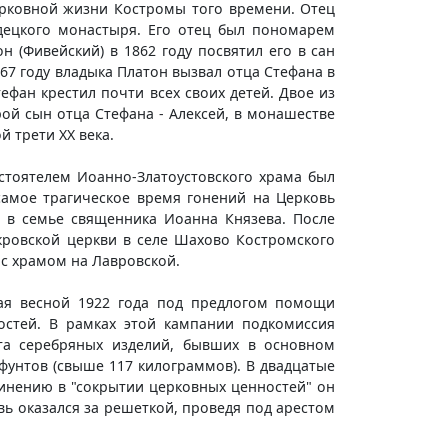
ерковной жизни Костромы того времени. Отец
одецкого монастыря. Его отец был пономарем
 (Фивейский) в 1862 году посвятил его в сан
867 году владыка Платон вызвал отца Стефана в
ефан крестил почти всех своих детей. Двое из
рой сын отца Стефана - Алексей, в монашестве
 трети ХХ века.
астоятелем Иоанно-Златоустовского храма был
самое трагическое время гонений на Церковь
а в семье священника Иоанна Князева. После
кровской церкви в селе Шахово Костромского
 с храмом на Лавровской.
ная весной 1922 года под предлогом помощи
стей. В рамках этой кампании подкомиссия
та серебряных изделий, бывших в основном
фунтов (свыше 117 килограммов). В двадцатые
винению в "сокрытии церковных ценностей" он
вь оказался за решеткой, проведя под арестом