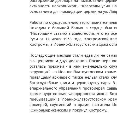
расторжении договора на пользование церкви
активность церковников", "Кварталы улиц 
основанием для ликвидации церкви на ул. Ла
Работа по осуществлению этого плана началась
Никодим с большой болью в сердце был в
"Настоящим ставлю в известность, что на ос
Руси от 11 июня 1963 года, Костромской Ка
Костромы, а Иоанно-Златоустовский храм ост
Последующие месяцы стали едва ли не самым
священников и двух диаконов. После перенос
осталась прежней - в нем еженедельно слу
верующих" - в Иоанно-Златоустовском храме
правящему архиерею также нельзя стало слу
богослужебные книги и церковную утварь. В
епархиального управления протоиерея Саввы
храме чудотворная Феодоровская икона Бож
пребывавший в Иоанно-Златоустовском храме
архиерей, служивший в храме святителя Ио
Южноамериканским и покинул Кострому.