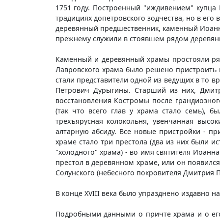
1751 году. Построенный "иждивением" купца
традициях допетровского зодчества, но в его 
деревянный предшественник, каменный Иоанно
прежнему служили в стоявшем рядом деревянн
Каменный и деревянный храмы простояли рядо
Лавровского храма было решено пристроить к
стали представители одной из ведущих в то 
Петрович Дурыгины. Старший из них, Дмитр
восстановления Костромы после грандиозног
(так что всего глав у храма стало семь), 
трехъярусная колокольня, увенчанная высо
алтарную абсиду. Все новые пристройки - пр
храме стало три престола (два из них были 
"холодного" храма) - во имя святителя Иоанна
престол в деревянном храме, или он появился
Солунского (небесного покровителя Дмитрия 
В конце XVIII века было упразднено издавно 
Подробными данными о причте храма и о его 