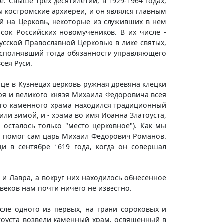
. Свыше трех десятилетий, в 1929-1964 годах,
 костромские архиереи, и он являлся главным
й на Церковь, некоторые из служивших в нем
сок Российских новомучеников. В их числе -
усской Православной Церковью в лике святых,
л исполнявший тогда обязанности управляющего
сея Руси.
лице в Кузнецах церковь ружная древяна клецки
аря и великого князя Михаила Федоровича всея
его каменного храма находился традиционный
или зимой, и - храма во имя Иоанна Златоуста,
 осталось только "место церковное"). Как мы
ам помог сам царь Михаил Федорович Романов.
и в сентябре 1619 года, когда он совершал
 и Лавра, а вокруг них находилось обнесенное
веков нам почти ничего не известно.
сле одного из первых, на грани сороковых и
атоуста возвели каменный храм, освященный в