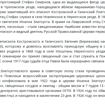
 протоиерей Стефан Смирнов, одна из выдающихся фигур ц
 в Чухломском уезде, находящемся вблизи Авраамиево-Гор
ии заметивший его епископ Костромской и Галичский Платон
 отец Стефан служил в селе Новлянское в Нерехтском уезде. В 1
святителя Иоанна Златоуста. В храме на Лавровской отец Ст
те, несколько - стали священниками. Наиболее известен вто
епископ и видный деятель Русской Православной Церкви первой
 епископа Костромского и Галичского Евгения (Бережкова) н
40), которому и довелось возглавлять приходскую общину в 
авел родился в 1868 году в селе Улошпань Нерехтского уезд
й семинарии он принял священный сан и стал служить в По
 С осени 1917 года судьба отца Павла была неразрывно связана
латоустовского храма в советскую эпоху стала проведен
о Поволжья всероссийская экспроприация церковных ценно
й конфисковала в мае 1922 года в церкви Иоанна Златоус
н, священных сосудов и лампад - общим весом в 7 пудов 13 
однократно арестовывался органами ОГПУ. В 1924 году по об
вестны) и находился в заключении 23 дня. В 1926 году он вно