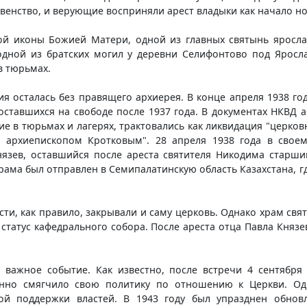
овенство, и верующие восприняли арест владыки как начало но
ской иконы Божией Матери, одной из главных святынь яросла
одной из братских могил у деревни Селифонтово под Яросл
в тюрьмах.
ия осталась без правящего архиерея. В конце апреля 1938 г
ставшихся на свободе после 1937 года. В документах НКВД а
е в тюрьмах и лагерях, трактовались как ликвидация "церков
 архиепископом Кротковым". 28 апреля 1938 года в своем
нязев, оставшийся после ареста святителя Никодима старш
ма был отправлен в Семипалатинскую область Казахстана, где
асти, как правило, закрывали и саму церковь. Однако храм св
статус кафедрального собора. После ареста отца Павла Княз
ажное событие. Как известно, после встречи 4 сентября 
енно смягчило свою политику по отношению к Церкви. Од
ой поддержки властей. В 1943 году был упразднен обновл