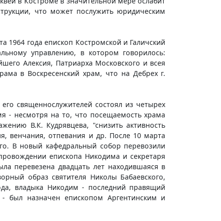
квей в Костроме в значительной мере ослабит
струкции, что может послужить юридическим
рта 1964 года епископ Костромской и Галичский
ьному управлению, в котором говорилось:
йшего Алексия, Патриарха Московского и всея
ама в Воскресенский храм, что на Дебрех г.
 его священнослужителей состоял из четырех
мя - несмотря на то, что посещаемость храма
ению В.К. Кудрявцева, "снизить активность
, венчания, отпевания и др. После 10 марта
его. В новый кафедральный собор перевозили
опровождении епископа Никодима и секретаря
ыла перевезена двадцать лет находившаяся в
орный образ святителя Николы Бабаевского,
года, владыка Никодим - последний правящий
м - был назначен епископом Аргентинским и