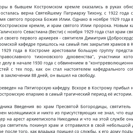
боры в бывшем Костромском кремле оказались в руках об
 осталась верна Святейшему Патриарху Тихону, с 1922 года 
мя святого пророка Божия Илии. Однако в ноябре 1929 года 
Костромском кремле, и храм святого Илии пророка. Новым 
личского Севастиана (Вести) с ноября 1929 года стал храм св
л своего первого архиерея - святителя Димитрия (Добросердо
ромской кафедре пришлось на самый пик закрытия храмов в К
 1929 года в Костроме арестовали большую группу предста
равославного тихоновского духовенства", участники кот
 делу в начале 1930 года с обвинением в "контрреволюционн
стей с тех пор, как он стал настоятелем кафедрального с
в заключении 88 дней, он вышел на свободу.
реведен на Пятигорскую кафедру. Вскоре в Кострому прибыл н
 Костромскую епархию в самый трагический период её истории.
здника Введения во храм Пресвятой Богородицы, святител
ен молящимися и никто из присутствующих не знал, что еще
р на арест архиепископа Никодима и что на этой службе они
ра святитель покинул храм и отправился в свой небольшой д
ре после того, как владыка пришел со службы, к его дому по