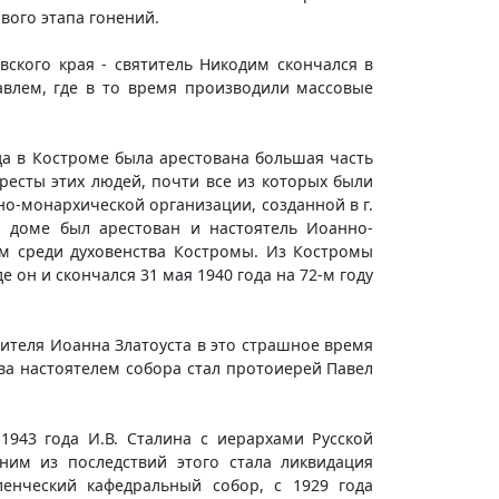
вого этапа гонений.
вского края - святитель Никодим скончался в
авлем, где в то время производили массовые
ода в Костроме была арестована большая часть
ресты этих людей, почти все из которых были
но-монархической организации, созданной в г.
 доме был арестован и настоятель Иоанно-
им среди духовенства Костромы. Из Костромы
 он и скончался 31 мая 1940 года на 72-м году
ятителя Иоанна Златоуста в это страшное время
ева настоятелем собора стал протоиерей Павел
1943 года И.В. Сталина с иерархами Русской
ним из последствий этого стала ликвидация
енческий кафедральный собор, с 1929 года