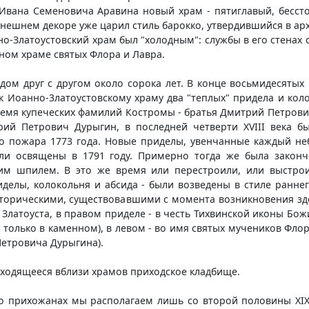
 Ивана Семеновича Аравина новый храм - пятиглавый, бесст
внешнем декоре уже царил стиль барокко, утвердившийся в архит
-Златоустовский храм был "холодным": службы в его стенах с
ом храме святых Флора и Лавра.
м друг с другом около сорока лет. В конце восьмидесятых 
 Иоанно-3латоустовскому храму два "теплых" придела и кол
время купеческих фамилий Костромы - братья Дмитрий Петрови
ий Петрович Дурыгин, в последней четверти XVIII века б
о пожара 1773 года. Новые приделы, увенчанные каждый н
были освящены в 1791 году. Примерно тогда же была закон
ким шпилем. В это же время или перестроили, или выстр
иделы, колокольня и абсида - были возведены в стиле ранне
историческими, существовавшими с момента возникновения зде
 Златоуста, в правом приделе - в честь Тихвинской иконы Бо
 только в каменном), в левом - во имя святых мучеников Фл
Петровича Дурыгина).
находящееся вблизи храмов приходское кладбище.
прихожанах мы располагаем лишь со второй половины XIX ст