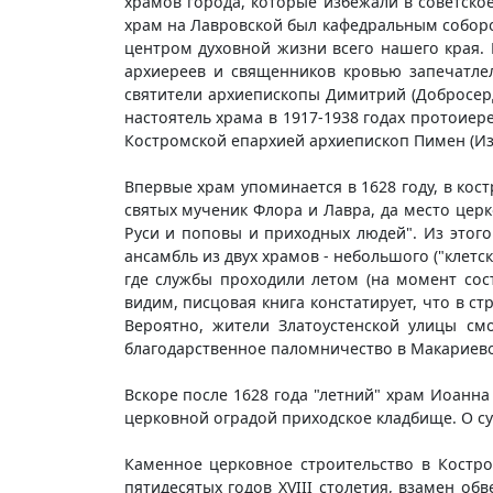
храмов города, которые избежали в советское
храм на Лавровской был кафедральным соборо
центром духовной жизни всего нашего края.
архиереев и священников кровью запечатлел
святители архиепископы Димитрий (Добросерд
настоятель храма в 1917-1938 годах протоиер
Костромской епархией архиепископ Пимен (Изв
Впервые храм упоминается в 1628 году, в кост
святых мученик Флора и Лавра, да место церк
Руси и поповы и приходных людей". Из этог
ансамбль из двух храмов - небольшого ("клетс
где службы проходили летом (на момент сост
видим, писцовая книга констатирует, что в 
Вероятно, жители Златоустенской улицы см
благодарственное паломничество в Макариево
Вскоре после 1628 года "летний" храм Иоанна
церковной оградой приходское кладбище. О суд
Каменное церковное строительство в Костро
пятидесятых годов XVIII столетия, взамен о