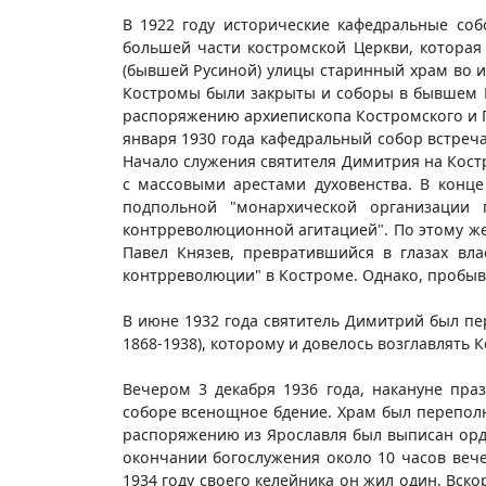
В 1922 году исторические кафедральные со
большей части костромской Церкви, которая
(бывшей Русиной) улицы старинный храм во и
Костромы были закрыты и соборы в бывшем 
распоряжению архиепископа Костромского и Га
января 1930 года кафедральный собор встреча
Начало служения святителя Димитрия на Кост
с массовыми арестами духовенства. В конце
подпольной "монархической организации п
контрреволюционной агитацией". По этому же
Павел Князев, превратившийся в глазах вла
контрреволюции" в Костроме. Однако, пробыв 
В июне 1932 года святитель Димитрий был пе
1868-1938), которому и довелось возглавлять
Вечером 3 декабря 1936 года, накануне пра
соборе всенощное бдение. Храм был переполн
распоряжению из Ярославля был выписан орде
окончании богослужения около 10 часов вече
1934 году своего келейника он жил один. Вско