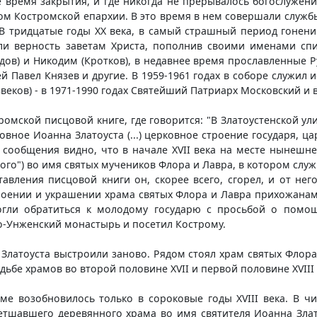
 время закрытия, и где никогда не прерывалось богослужение
м Костромской епархии. В это время в нем совершали службы
 В тридцатые годы ХХ века, в самый страшный период гонени
и верность заветам Христа, пополнив своими именами спи
ов) и Никодим (Кротков), в недавнее время прославленные Р
ей Павел Князев и другие. В 1959-1961 годах в соборе служи
еков) - в 1971-1990 годах Святейший Патриарх Московский и в
ромской писцовой книге, где говорится: "В Златоустенской у
овное Иоанна Златоуста (...) церковное строение государя, ц
о сообщения видно, что в начале XVII века на месте нынешн
кого") во имя святых мучеников Флора и Лавра, в котором служ
авления писцовой книги он, скорее всего, сгорел, и от него
строении и украшении храма святых Флора и Лавра прихожан
огли обратиться к молодому государю с просьбой о помощ
-Унженский монастырь и посетил Кострому.
 Златоуста выстроили заново. Рядом стоял храм святых Флора
ьбе храмов во второй половине XVII и первой половине XVIII 
ме возобновилось только в сороковые годы XVIII века. В чи
бветшавшего деревянного храма во имя святителя Иоанна Зл