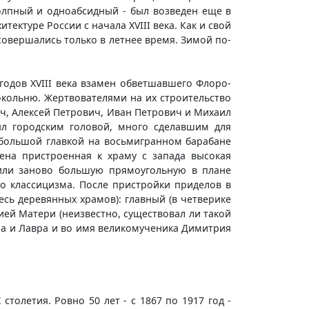
олпный и одноабсидный - был возведен еще в
ектуре России с начала XVIII века. Как и свой
овершались только в летнее время. Зимой по-
годов XVIII века взамен обветшавшего Флоро-
окольню. Жертвователями на их строительство
ч, Алексей Петрович, Иван Петрович и Михаил
ыл городским головой, много сделавшим для
ебольшой главкой на восьмигранном барабане
чена пристроенная к храму с запада высокая
оили заново большую прямоугольную в плане
го классицизма. После пристройки приделов в
сь деревянных храмов): главный (в четверике
жией Матери (неизвестно, существовал ли такой
ора и Лавра и во имя великомученика Димитрия
олетия. Ровно 50 лет - с 1867 по 1917 год -