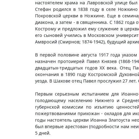
настоятелем храма на Лавровской улице был
Стефан родился в 1838 году в селе Ножкино
Покровской церкви в Ножкине. Еще в семинар
диакона, а затем - в священника. С 1862 года
Кострому и предложил ему служение в церкви 
его сыновей учились в Московском университе
Амвросий (Смирнов; 1874-1942), будущий архи
В первой половине августа 1917 года указом
назначен протоиерей Павел Князев (1868-19
двадцатых-тридцатых годов ХХ века. Отец П
окончания в 1890 году Костромской Духовно
уезда. В Шахове отец Павел прослужил 27 лет.
Первым серьезным испытанием для Иоанно-З
голодающему населению Нижнего и Среднег
губернской комиссии по изъятию ценносте
пожертвованиями прихожан - окладов для ико
годы настоятель церкви Иоанна Златоуста не
был впервые арестован (подробности нам неиз
5 дней.