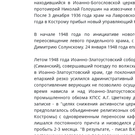
находившийся в Иоанно-Богословской церкв
протоиерей Николай Голоушин на извозчике 
После 3 декабря 1936 года храм на Лавровс
года в Кострому прибыл новый управляющий К
В начале 1948 года по инициативе новог
переосвящение левого придельного храма, с
Димитрию Солунскому. 24 января 1948 года е
Летом 1948 года Иоанно-Златоустовский собо
(Симанский), совершавший поездку по волжски
в Иоанно-Златоустовский храм, где поклони
епархией резко усилился административный 
сопротивление верующих не позволило осуще
время нависла и над Иоанно-Златоустовс
промышленного обкома КПСС А.Г. Цветкову д
записке - в "целях снижения активности це
предполагалось объединение религиозных об
Костромы) с одновременным переносом кафе
лишался постоянного причта и низводился 
пробыть 2-3 месяца. "В результате, - писал 