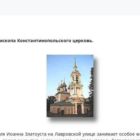
пископа Константинопольского церковь.
я Иоанна Златоуста на Лавровской улице занимает особое ме