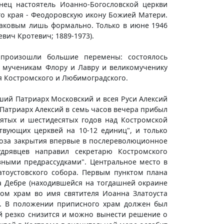
нец настоятель Иоанно-Богословской церкви
о края - Феодоровскую икону Божией Матери.
таковым лишь формально. Только в июне 1946
ич Кротевич; 1889-1973).
 произошли большие перемены: состоялось
м мученикам Флору и Лавру и великомученику
я Костромского и Любимоградского.
ший Патриарх Московский и всея Руси Алексий
 Патриарх Алексий в семь часов вечера прибыл
сятых и шестидесятых годов над Костромской
твующих церквей на 10-12 единиц", и только
роза закрытия впервые в послереволюционное
дрявцев направил секретарю Костромского
зными предрассудками". Центральное место в
атоустовского собора. Первым пунктом плана
а Дебре (находившейся на тогдашней окраине
ом храм во имя святителя Иоанна Златоуста
у. В положении приписного храм должен был
кой резко снизится и можно вынести решение о