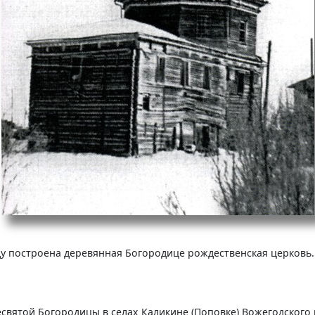
у построена деревянная Богородице рождественская церковь. 
вятой Богородицы в селах Каликине (Поповке) Вожегодского р