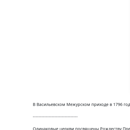
В Васильевском Межурском приходе в 1796 год
-------------------------------
Одинаковые церкви посвящены Рождеству Прес