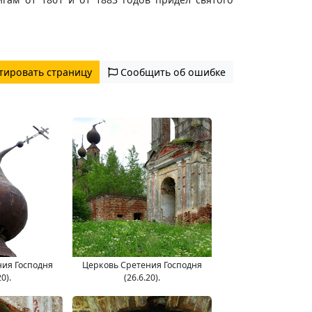
тировать страницу
Сообщить об ошибке
ния Господня
Церковь Сретения Господня
20).
(26.6.20).