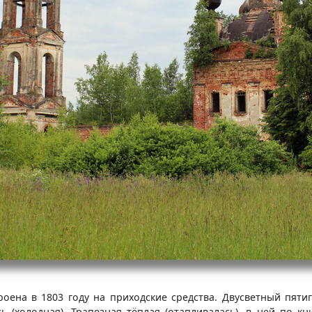
роена в 1803 году на приходские средства. Двусветный пяти
ь (холодная). Трапезная тёплая (отапливалась), в ней по кн