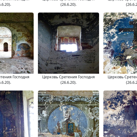
.6.20).
(26.6.20).
(26.6.
тения Господня
Церковь Сретения Господня
Церковь Срете
.6.20).
(26.6.20).
(26.6.