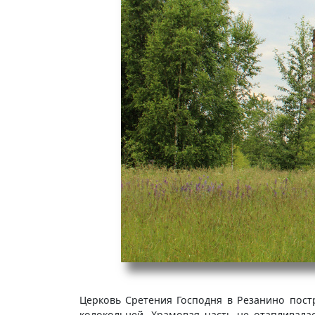
Церковь Сретения Господня в Резанино пост
колокольней. Храмовая часть не отапливалас