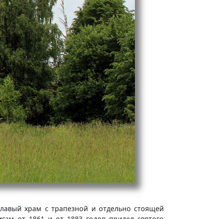
главый храм с трапезной и отдельно стоящей
игам от 1861 и от 1883 годов придел святого