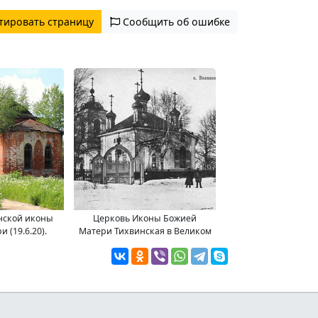
тировать страницу
Сообщить об ошибке
нской иконы
Церковь Иконы Божией
 (19.6.20).
Матери Тихвинская в Великом