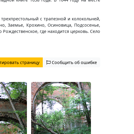
 трехпрестольный с трапезной и колокольней,
о, Заемье, Крохино, Осиновица, Подсосенье,
о Рождественское, где находится церковь. Село
тировать страницу
Сообщить об ошибке