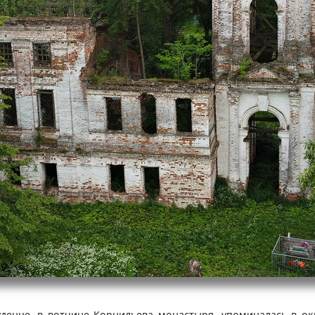
денце, в вотчине Корнильева монастыря, упоминалась в окла