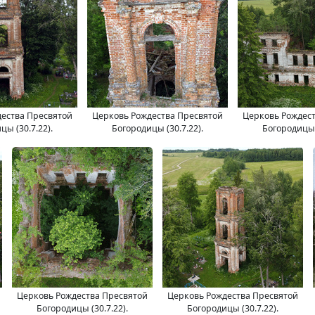
ества Пресвятой
Церковь Рождества Пресвятой
Церковь Рождес
цы (30.7.22).
Богородицы (30.7.22).
Богородицы (
Церковь Рождества Пресвятой
Церковь Рождества Пресвятой
Богородицы (30.7.22).
Богородицы (30.7.22).