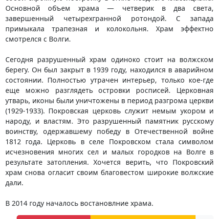
Основной объем храма — четверик в два света,
завершенный четырехгранной ротондой. С запада
примыкала трапезная и колокольня. Храм эффектно
смотрелся с Волги.
Сегодня разрушенный храм одиноко стоит на волжском
берегу. Он был закрыт в 1939 году, находился в аварийном
состоянии. Полностью утрачен интерьер, только кое-где
еще можно разглядеть островки росписей. Церковная
утварь, иконы были уничтожены в период разгрома церкви
(1929-1933). Покровская церковь служит немым укором и
народу, и властям. Это разрушенный памятник русскому
воинству, одержавшему победу в Отечественной войне
1812 года. Церковь в селе Покровском стала символом
исчезновения многих сел и малых городков на Волге в
результате затопления. Хочется верить, что Покровский
храм снова огласит своим благовестом широкие волжские
дали.
В 2014 году началось востановлние храма.