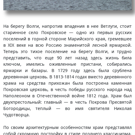
На берегу Волги, напротив впадения в нее Ветлуги, стоит
старинное село Покровское — одно из первых русских
поселений в горной стороне Марийского края, гремевшее
в XIX веке на всю Россию знаменитой лесной ярмаркой.
Теперь это тихое поселение на берегу Волги, и трудно
представить, что еще 90 лет назад здесь жизнь била
ключом, имелись оживленные пристани, собирались
ярмарки и базары. В 1729 году здесь была срублена
деревянная церковь. В 1813-1814 годах вместо деревянного
храма на средства прихожан была построена каменная
Покровская церковь, в честь победы русского народа над
Наполеоном в Отечественной войне 1812 года. Храм был
двухпрестольный: главный — в честь Покрова Пресвятой
Богородицы, теплый — во имя святителя Николая
Чудотворца.
По своим архитектурным особенностям храм представлял
собой скромную постройку в стиле позднего классицизма.