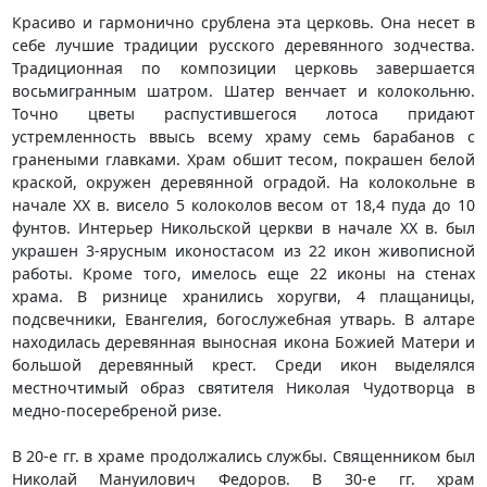
Красиво и гармонично срублена эта церковь. Она несет в
себе лучшие традиции русского деревянного зодчества.
Традиционная по композиции церковь завершается
восьмигранным шатром. Шатер венчает и колокольню.
Точно цветы распустившегося лотоса придают
устремленность ввысь всему храму семь барабанов с
гранеными главками. Храм обшит тесом, покрашен белой
краской, окружен деревянной оградой. На колокольне в
начале ХХ в. висело 5 колоколов весом от 18,4 пуда до 10
фунтов. Интерьер Никольской церкви в начале ХХ в. был
украшен 3-ярусным иконостасом из 22 икон живописной
работы. Кроме того, имелось еще 22 иконы на стенах
храма. В ризнице хранились хоругви, 4 плащаницы,
подсвечники, Евангелия, богослужебная утварь. В алтаре
находилась деревянная выносная икона Божией Матери и
большой деревянный крест. Среди икон выделялся
местночтимый образ святителя Николая Чудотворца в
медно-посеребреной ризе.
В 20-е гг. в храме продолжались службы. Священником был
Николай Мануилович Федоров. В 30-е гг. храм