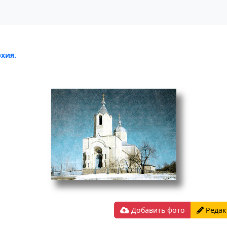
хия.
Добавить фото
Редак