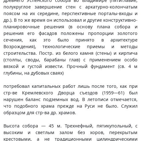
древнего Успенского собора во Владимире (пятиглавие,
полукруглое завершение стен с аркатурно-колончатым
поясом на их середине, перспективные порталы-входы и
др.). В то же время он использовал и другие конструктивно-
планировочные решения (в основу плана собора и
решения его фасадов положены пропорции золотого
сечения, как это было принято в архитектуре
Возрождения), технологические приемы и методы
строительства. Постр. из белого камня (стены) и кирпича
(столпы, своды, барабаны глав) с применением особо
вязкой и густой извести. Прочный фундамент (св. 4 м
глубины, на дубовых сваях)
потребовал капитальных работ лишь после того, как при
стр-ве Кремлевского Дворца съездов (1959—61) был
нарушен баланс подземных вод. В летописи отмечается,
что подобного храма прежде на Руси не было. Служил
образцом для стр-ва др. храмов.
Высота собора — 45 м. Трехнефный, пятикупольный, с
высоким и светлым залом без хоров, перекрытым
крестовыми, а не традиционными цилиндрическими