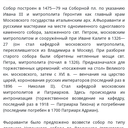
Собор построен в 1475—79 на Соборной пл. по указанию
Ивана III и митрополита Геронтия как главный храм
Московского государства итальянским арх. А.Фьораванти и
русскими мастерами на месте одноименного одноглавого
каменного собора, заложенного свт. Петром, московским
митрополитом и coopужённый при Иване Калите в 1326—
27 (он стал кафедрой московского митрополита,
переселившегося из Владимира в Москву). При разборке
старого собора были обретены нетленные мощи свт.
Петра, митрополита (почил в 1326). Предназначался для
торжественных церемоний: «посажения на стол» Великого
кн. московского, затем с XVI в. — венчания на царство
царей, коронования русских императоров (последний раз в
1896 — Николая II). Стал кафедрой московских
митрополитов и Патриархов. Здесь происходила их
интронизация (торжественное возведение на кафедру,
последний раз в 1918 — Патриарха Тихона) и погребение
(последним погребен в 1700 Патриарх Адриан).
Фьораванти было предложено возвести собор по типу