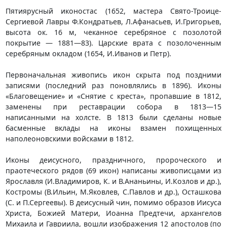
Пятиярусный иконостас (1652, мастера Свято-Троице-
Сергиевой Лавры Ф.Кондратьев, Л.Афанасьев, И.Григорьев,
высота ок. 16 м, чеканное серебряное с позолотой
покрытие — 1881—83). Царские врата с позолоченным
серебряным окладом (1654, И.Иванов и Петр).
Первоначальная живопись икон скрыта под поздними
записями (последний раз поновлялись в 1896). Иконы
«Благовещение» и «Снятие с креста», пропавшие в 1812,
заменены при реставрации собора в 1813—15
написанными на холсте. В 1813 были сделаны новые
басменные вклады на иконы взамен похищенных
наполеоновскими войсками в 1812.
Иконы деисусного, праздничного, пророческого и
праотеческого рядов (69 икон) написаны живописцами из
Ярославля (И.Владимиров, К. и В.Ананьины, И.Козлов и др.),
Костромы (В.Ильин, М.Яковлев, С.Павлов и др.), Осташкова
(С. и П.Сергеевы). В деисусный чин, помимо образов Иисуса
Христа, Божией Матери, Иоанна Предтечи, архангелов
Михаила и Гавриила, вошли изображения 12 апостолов (по