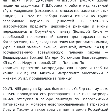
на Пасху 1918. Духовная катастрофа русской жизни
подвигла художника П.Д.Корина к работе над картиной
«Русь Уходящая» (сохранилось множество замечательных
этюдов). В 1922 из собора власти изъяли 65 пудов
серебряных церковных ценностей. В 1920—30-х
исторические предметы церковной ризницы и иконы
передавались в Оружейную палату (Большой Сион —
серебряный позолоченный ковчег для торжественных
богослужений, 1486; оклад Евангелия митрополита Симона,
украшенный эмалью, сканью, чеканкой, литьем, 1499) и
Государственную Третьяковскую галерею (иконы —
Владимирская Божией Матери; Устюжская Благовещения,
XII в., Спас Нерукотворный, XII в.; Псковско-По
кровская Пресвятой Богородицы, свв. Борис и Глеб на
конях, XIV в.; свт. Алексий, митрополит Московский, с
житием, XV в.), продавались за границу.
20.VII.1955 доступ в Кремль был открыт. Собор стал музеем.
С 1960 проводится его реставрация. 13.Х.1989 Патриарх
Пимен отслужил в соборе панихиду по Всероссийским
Патриархам и молебен новопрославленным Патриархам
Иову и Тихону, а также всем святым, в земле Российской