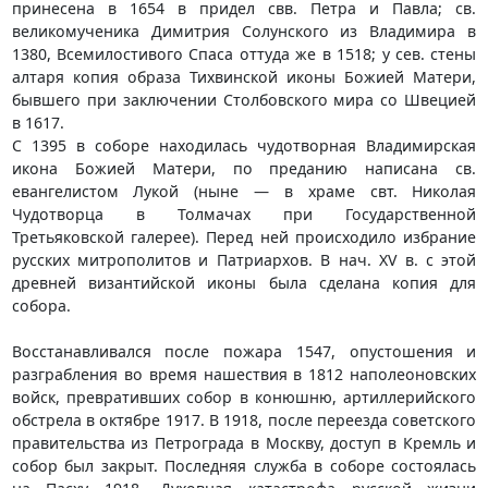
принесена в 1654 в придел свв. Петра и Павла; св.
великомученика Димитрия Солунского из Владимира в
1380, Всемилостивого Спаса оттуда же в 1518; у сев. стены
алтаря копия образа Тихвинской иконы Божией Матери,
бывшего при заключении Столбовского мира со Швецией
в 1617.
С 1395 в соборе находилась чудотворная Владимирская
икона Божией Матери, по преданию написана св.
евангелистом Лукой (ныне — в храме свт. Николая
Чудотворца в Толмачах при Государственной
Третьяковской галерее). Перед ней происходило избрание
русских митрополитов и Патриархов. В нач. XV в. с этой
древней византийской иконы была сделана копия для
собора.
Восстанавливался после пожара 1547, опустошения и
разграбления во время нашествия в 1812 наполеоновских
войск, превративших собор в конюшню, артиллерийского
обстрела в октябре 1917. В 1918, после переезда советского
правительства из Петрограда в Москву, доступ в Кремль и
собор был закрыт. Последняя служба в соборе состоялась