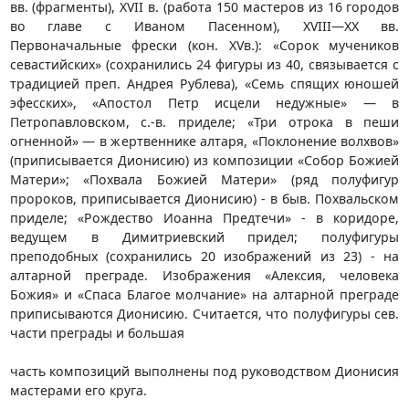
вв. (фрагменты), XVII в. (работа 150 мастеров из 16 городов
во главе с Иваном Пасенном), XVIII—XX вв.
Первоначальные фрески (кон. XVв.): «Сорок мучеников
севастийских» (сохранились 24 фигуры из 40, связывается с
традицией преп. Андрея Рублева), «Семь спящих юношей
эфесских», «Апостол Петр исцели недужные» — в
Петропавловском, с.-в. приделе; «Три отрока в пеши
огненной» — в жертвеннике алтаря, «Поклонение волхвов»
(приписывается Дионисию) из композиции «Собор Божией
Матери»; «Похвала Божией Матери» (ряд полуфигур
пророков, приписывается Дионисию) - в быв. Похвальском
приделе; «Рождество Иоанна Предтечи» - в коридоре,
ведущем в Димитриевский придел; полуфигуры
преподобных (сохранились 20 изображений из 23) - на
алтарной преграде. Изображения «Алексия, человека
Божия» и «Спаса Благое молчание» на алтарной преграде
приписываются Дионисию. Считается, что полуфигуры сев.
части преграды и большая
часть композиций выполнены под руководством Дионисия
мастерами его круга.