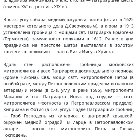
Владимира Мономаха). У юж. столпа — Патриаршее место
(камень XVI в., роспись XIX в.).
В ю.-з. углу собора медный ажурный шатер (отлит в 1625
мастером котельного дела Д.Сверчковым), в к-ром в 1913
установлена гробница с мощами свт. Патриарха Ермогена
(Гермогена), замученного поляками в 1612. Ранее в дни
праздников на престоле шатра выставляли в золотом
ковчеге св. реликвию — часть Ризы Иисуса Христа.
Вдоль стен расположены гробницы московских
митрополитов и всех Патриархов досинодального периода
(кроме Никона). Свв. мощи свтт. митрополитов Петра (в
особой раке, между Петропавловским приделом и главным
алтарем) и Ионы (в с.-з. углу, в раке 1585), митрополита
Макария и свт. Патриарха Иова, под спудом — свтт.
митрополитов Феогноста (в Петропавловском приделе),
Киприана и Фотия (в с.-з. углу). Подле Патриарших гробниц
— Гроб Господень из кипариса, с шатровой крышкой,
окружен медной оградой. В ларце в Петропавловском
алтаре — посох свт. митрополита Петра и Гвоздь
Господень.