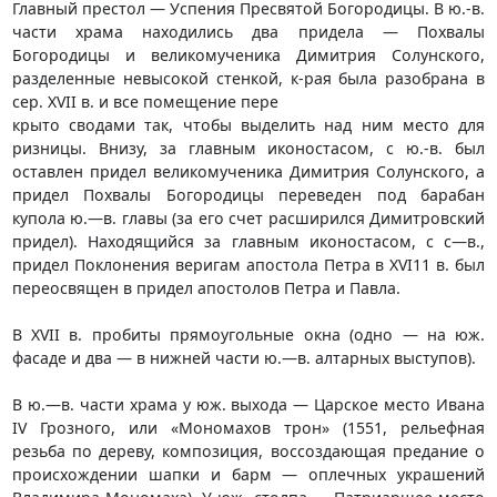
Главный престол — Успения Пресвятой Богородицы. В ю.-в.
части храма находились два придела — Похвалы
Богородицы и великомученика Димитрия Солунского,
разделенные невысокой стенкой, к-рая была разобрана в
сер. XVII в. и все помещение пере
крыто сводами так, чтобы выделить над ним место для
ризницы. Внизу, за главным иконостасом, с ю.-в. был
оставлен придел великомученика Димитрия Солунского, а
придел Похвалы Богородицы переведен под барабан
купола ю.—в. главы (за его счет расширился Димитровский
придел). Находящийся за главным иконостасом, с с—в.,
придел Поклонения веригам апостола Петра в XVI11 в. был
переосвящен в придел апостолов Петра и Павла.
В XVII в. пробиты прямоугольные окна (одно — на юж.
фасаде и два — в нижней части ю.—в. алтарных выступов).
В ю.—в. части храма у юж. выхода — Царское место Ивана
IV Грозного, или «Мономахов трон» (1551, рельефная
резьба по дереву, композиция, воссоздающая предание о
происхождении шапки и барм — оплечных украшений