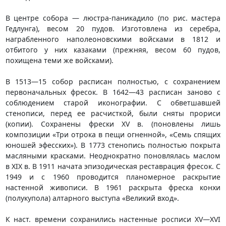
В центре собора — люстра-паникадило (по рис. мастера
Гедлунга), весом 20 пудов. Изготовлена из серебра,
награбленного наполеоновскими войсками в 1812 и
отбитого у них казаками (прежняя, весом 60 пудов,
похищена теми же войсками).
В 1513—15 собор расписан полностью, с сохранением
первоначальных фресок. В 1642—43 расписан заново с
соблюдением старой иконографии. С обветшавшей
стенописи, перед ее расчисткой, были сняты прориси
(копии). Сохранены фрески XV в. (поновлены лишь
композиции «Три отрока в пещи огненной», «Семь спящих
юношей эфесских»). В 1773 стенопись полностью покрыта
масляными красками. Неоднократно поновлялась маслом
в XIX в. В 1911 начата эпизодическая реставрация фресок. С
1949 и с 1960 проводится планомерное раскрытие
настенной живописи. В 1961 раскрыта фреска конхи
(полукупола) алтарного выступа «Великий вход».
К наст. времени сохранились настенные росписи XV—XVI