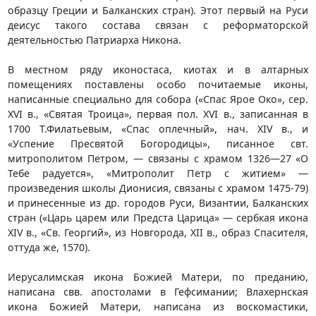
образцу Греции и Балканских стран). Этот первый на Руси
деисус такого состава связан с реформаторской
деятельностью Патриарха Никона.
В местном ряду иконостаса, киотах и в алтарных
помещениях поставлены особо почитаемые иконы,
написанные специально для собора («Спас Ярое Око», сер.
XVI в., «Святая Троица», первая пол. XVI в., записанная в
1700 Т.Филатьевым, «Спас оплечный», нач. XIV в., и
«Успение Пресвятой Богородицы», писанное свт.
митрополитом Петром, — связаны с храмом 1326—27 «О
Тебе радуется», «Митрополит Петр с житием» —
произведения школы Дионисия, связаны с храмом 1475-79)
и принесенные из др. городов Руси, Византии, Балканских
стран («Царь царем или Предста Царица» — сербкая икона
XIV в., «Св. Георгий», из Новгорода, XII в., образ Спасителя,
оттуда же, 1570).
Иерусалимская икона Божией Матери, по преданию,
написана свв. апостолами в Гефсимании; Влахернская
икона Божией Матери, написана из воскомастики,