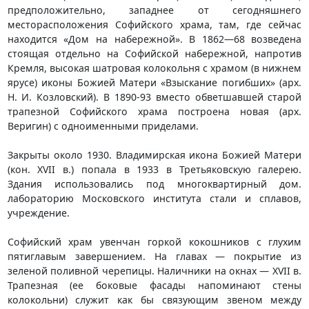
предположительно, западнее от сегодняшнего
месторасположения Софийского храма, там, где сейчас
находится «Дом на набережной». В 1862—68 возведена
стоящая отдельно на Софийской набережной, напротив
Кремля, высокая шатровая колокольня с храмом (в нижнем
ярусе) иконы Божией Матери «Взыскание погибших» (арх.
Н. И. Козловский). В 1890-93 вместо обветшавшей старой
трапезной Софийского храма построена новая (арх.
Веригин) с одноименными приделами.
Закрыты около 1930. Владимирская икона Божией Матери
(кон. XVII в.) попала в 1933 в Третьяковскую галерею.
Здания использовались под многоквартирный дом.
лабораторию Московского института стали и сплавов,
учреждение.
Софийский храм увенчан горкой кокошников с глухим
пятиглавым завершением. На главах — покрытие из
зеленой поливной черепицы. Наличники на окнах — XVII в.
Трапезная (ее боковые фасады напоминают стены
колокольни) служит как бы связующим звеном между