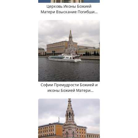
Церковь Иконы Божией
Матери Взыскание Погибших,
что в Средних Садовниках
Софии Премудрости Божией и
иконы Божией Матери
"Взыскание погибших" (в
колокольне) храм (4.12.2019).