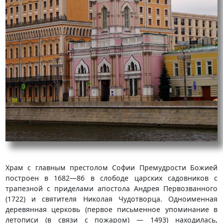
Храм с главным престолом Софии Премудрости Божией
построен в 1682—86 в слободе царских садовников с
трапезной с приделами апостола Андрея Первозванного
(1722) и святителя Николая Чудотворца. Одноименная
деревянная церковь (первое письменное упоминание в
летописи (в связи с пожаром) — 1493) находилась,