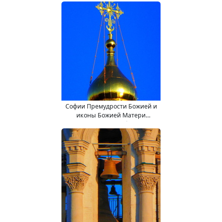
колокольне) храм.
Софии Премудрости Божией и
иконы Божией Матери
"Взыскание погибших" (в
колокольне) храм.