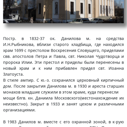
Постр. в 1832-37 ок. Данилова м. на средства
И.Н.Рыбникова, вблизи старого кладбища, где находился
храм 1699 с престолом Воскресения Словущего, приделами
свв. апостолов Петра и Павла, свт. Николая Чудотворца и
пророка Илии. Эти престол и приделы были перенесены в
новый храм и к ним прибавлен придел свт. Иоанна
Златоуста.
В стиле ампир. С ю.-з. сохранился церковный кирпичный
дом. После закрытия Данилова м. в 1930 и ареста старших
монахов младшие служили в этом храме, куда перенесли
мощи блгв. кн. Даниила Московского(местонахождение их
неизвестно). Закрыт в 1933 и занят цехом и различными
организациями.
В 1983 Данилов м. вместе с его охранной зоной, в к-рую