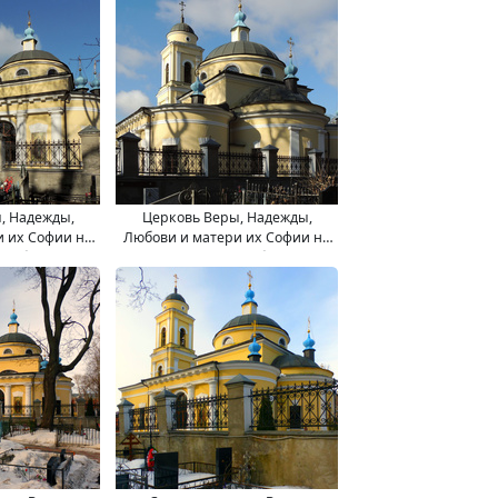
, Надежды,
Церковь Веры, Надежды,
и их Софии на
Любови и матери их Софии на
ладбище.
Миусском кладбище.