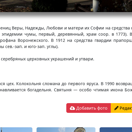
ениц Веры, Надежды, Любови и матери их Софии на средства ку
я эпидемии чумы, первый, деревянный, храм coop. в 1773). 
рофана Воронежского. В 1912 на средства гвардии прапорщ
сев.-зап. и юго-зап. углы).
и серебряных церковных украшений и утвари.
я цех. Колокольня сломана до первого яруса. В 1990 возвра
танавливается богадельня. Святыня — особо чтимая икона Б
Добавить фото
Редак