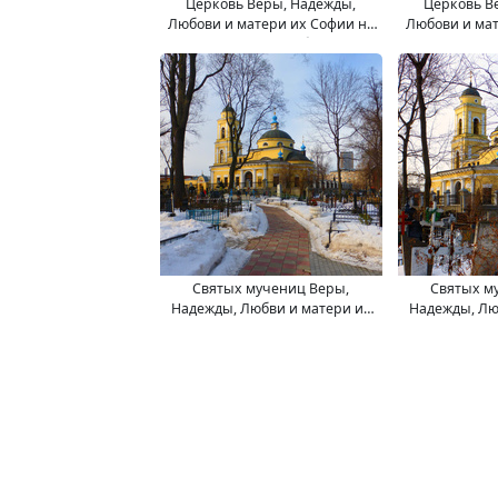
Церковь Веры, Надежды,
Церковь В
Любови и матери их Софии на
Любови и мат
Миусском кладбище.
Миусско
Святых мучениц Веры,
Святых м
Надежды, Любви и матери их
Надежды, Лю
Софии церковь.
Софии