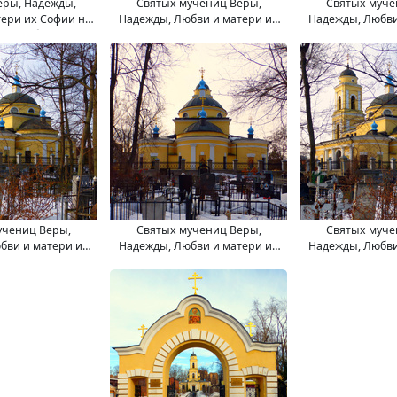
еры, Надежды,
Святых мучениц Веры,
Святых муче
ери их Софии на
Надежды, Любви и матери их
Надежды, Любви
м кладбище.
Софии церковь.
Софии це
учениц Веры,
Святых мучениц Веры,
Святых муче
бви и матери их
Надежды, Любви и матери их
Надежды, Любви
 церковь.
Софии церковь.
Софии це