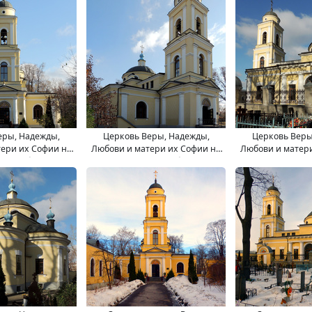
еры, Надежды,
Церковь Веры, Надежды,
Церковь Веры
ери их Софии на
Любови и матери их Софии на
Любови и матер
м кладбище.
Миусском кладбище.
Миусском к