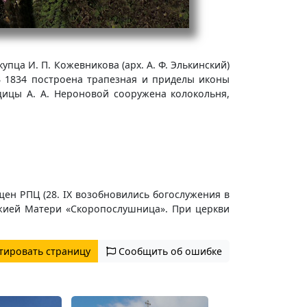
пца И. П. Кожевникова (арх. А. Ф. Элькинский)
В 1834 построена трапезная и приделы иконы
ицы А. А. Нероновой coopужена колокольня,
щен РПЦ (28. IX возобновились богослужения в
ожией Матери «Скоропослушница». При церкви
тировать страницу
Сообщить об ошибке