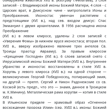
обнаружена живопись XVII в. (изограф Т.Филатьев), 3 слоя
записей - с Владимирской иконы Божией Матери, 4 слоя - с
Царских врат, в Деисусном чине - митрополита Ионы и
Преображения. Иконостас увенчан распятием с
предстоящими (XVI в.), над сев. входом деисус: Спас
Эммануил с двумя архангелами. В 1956 расчищена икона
Преображение
(XVI в.) в левом клиросе, удалены 2 слоя записей с
«Уверения Фомы» (в нижнем ярусе иконостаса; вторая пол.
XVII в., вверху изображено явление трех ангелов Св.
Троицы праотцу Аврааму). За правым клиросом
-«Крещение Господне» (XVI в.). 6 слоев записей снято с
Иерусалимской иконы Божией Матери (XVII в.). Внутреннее
убранство и иконостас восстановлены в стиле XVII в.
Хоругвь у левого клироса (XVII в.): на одной стороне —
великомученик Георгий Победоносец, попирающий змия,
на другой — препп. Сергий и Никон Радонежские со св.
Космой (есть предп., что это — знамя, данное в Троицком
м. К.Минину). Металлическая рама хоругви — копия в стиле
XVII в.
В Ильинском приделе — храмовый образ «Огненное
восхождение пророка Илии» (сер. XVIII в.), иконы: Божией