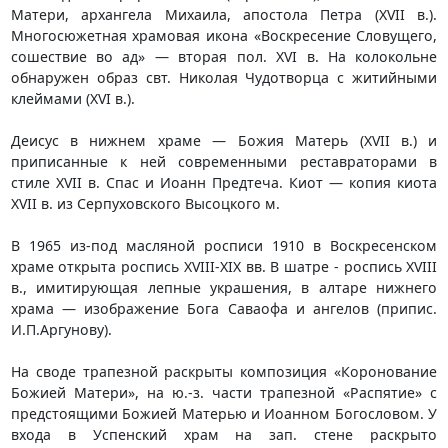
Матери, архангела Михаила, апостола Петра (XVII в.).
Многосюжетная храмовая икона «Воскресение Словущего,
сошествие во ад» — вторая пол. XVI в. На колокольне
обнаружен образ свт. Николая Чудотворца с житийными
клеймами (XVI в.).
Деисус в нижнем храме — Божия Матерь (XVII в.) и
приписанные к ней современными реставраторами в
стиле XVII в. Спас и Иоанн Предтеча. Киот — копия киота
XVII в. из Серпуховского Высоцкого м.
В 1965 из-под масляной росписи 1910 в Воскресенском
храме открыта роспись XVIII-XIX вв. В шатре - роспись XVIII
в., имитирующая лепные украшения, в алтаре нижнего
храма — изображение Бога Саваофа и ангелов (припис.
И.П.Аргунову).
На своде трапезной раскрыты композиция «Коронование
Божией Матери», на ю.-з. части трапезной «Распятие» с
предстоящими Божией Матерью и Иоанном Богословом. У
входа в Успенский храм на зап. стене раскрыто