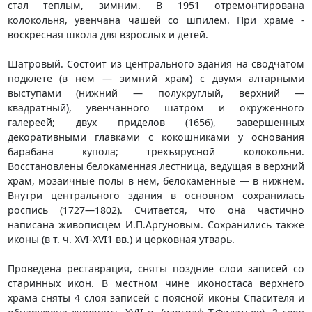
стал теплым, зимним. В 1951 отремонтирована
колокольня, увенчана чашей со шпилем. При храме -
воскресная школа для взрослых и детей.
Шатровый. Состоит из центрального здания на сводчатом
подклете (в нем — зимний храм) с двумя алтарными
выступами (нижний — полукруглый, верхний —
квадратный), увенчанного шатром и окруженного
галереей; двух приделов (1656), завершенных
декоративными главками с кокошниками у основания
барабана купола; трехъярусной колокольни.
Восстановлены белокаменная лестница, ведущая в верхний
храм, мозаичные полы в нем, белокаменные — в нижнем.
Внутри центрального здания в основном сохранилась
роспись (1727—1802). Считается, что она частично
написана живописцем И.П.Аргуновым. Сохранились также
иконы (в т. ч. XVI-XVI1 вв.) и церковная утварь.
Проведена реставрация, сняты поздние слои записей со
старинных икон. В местном чине иконостаса верхнего
храма сняты 4 слоя записей с поясной иконы Спасителя и