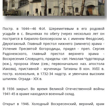
Постр. в 1644—46 Ф.И. Шереметевым в его родовой
усадьбе в с. Вешняках по обету (через несколько лет он
постригся в Кирилло-Белозерском м. с именем Феодосии).
Двухэтажный. Главный престол нижнего (зимнего) храма -
Успения Пресвятой богородицы, придел - преп. Сергия
Радонежского, главный престол верхнего храма -
Воскресения Словущего, приделы -свт. Николая Чудотворца
(юж.), пророка Илии (сев.; первоначально наз. апостола
Иакова), приставной - мученицы Татианы В кон. XVIII в.
постр. колокольня, в 1732-34 надстр. и увенчана высоким
шпилем. Ограда - XIX в.
В 1936 закрыт. Во время Великой Отечественной войны
1941-45 в храме находился военный склад.
Открыт в 1946. Холодный Воскресенский, верхний, храм