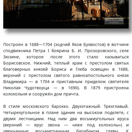
Построен в 1688—1704 (зодчий Яков Бухвостов) в вотчине
сподвижника Петра I боярина Б. И. Прозоровского, селе
Зюзине, которое после этого стало называться
Борисовское. Нижний, теплый храм с престолом святых
благоверных князей Бориса и Глеба освящен в 1688,
верхний с престолом святого равноапостольного князя
Владимира — в 1704 и приставным приделом святителя
Николая Чудотворца — в 1690). В 1879 пристроена
колокольня и coopужён дом причта.
В стиле московского барокко. Двухэтажный. Трехглавый.
Четырехугольное в плане здание на высоком подклете, с
двумя лестницами. Над ним два восьмиугольных яруса
(верхний — ярус звона — «иже под колоколы») и
увенчанные восьмигранным барабаном главы. К