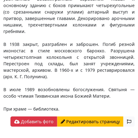
основному зданию с боков примыкают четырехугольные
(со срезанными снаружи углами) алтарный выступ и
притвор, завершенные главами. Декорировано арочными
нишами, трехчетвертными колонками и фигурными
гребнями.
В 1938 закрыт, разграблен и заброшен. Погиб резной
иконостас в стиле московского барокко. Разрушена
четырехстолпная колокольня с открытой звонницей.
Перестроен под склады, был занят учреждениями,
мастерской, архивом. В 1960-х и с 1979 реставрировался
(арх. К. Г. Полунина).
В июле 1989 возобновлены богослужения. Святыня —
особо чтимая Тихвинская икона Божией Матери.
При храме — библиотека.
Добавить фото
Редактировать страницу