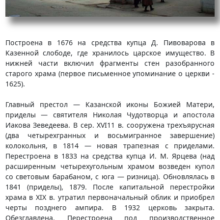
Построена в 1676 на средства купца Д. Пивоварова в
Казенной слободе, где хранилось царское имущество. В
нижней части включил фрагменты стен разобранного
старого храма (первое письменное упоминание о церкви -
1625).
Главный престол — Казанской иконы Божией Матери,
приделы — святителя Николая Чудотворца и апостола
Иакова Зеведеева. В сер. XVI11 в. coopужена трехъярусная
(два четырехгранных и восьмигранное завершение)
колокольня, в 1814 — новая трапезная с приделами.
Перестроена в 1833 на средства купца И. М. Ярцева (над
расширенным четырехугольным храмом возведен купол
со световым барабаном, с юга — ризница). Обновлялась в
1841 (приделы), 1879. После капитальной перестройки
храма в XIX в. утратил первоначальный облик и приобрел
черты позднего ампира. В 1932 церковь закрыта.
Обезглавлена. Перестроена под производственное