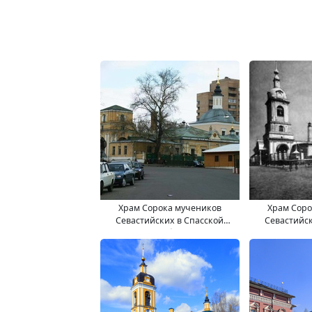
Храм Сорока мучеников
Храм Соро
Севастийских в Спасской
Севастийск
слободе
сл