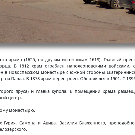
го храма (1625, по другим источникам 1618). Главный прес
орца. В 1812 храм ограблен наполеоновскими войсками, с
ен в Новоспасском монастыре с южной стороны Екатерининско
а и Павла. В 1878 храм перестроен. Обновлялся в 1901. С 189
торого яруса) и главка купола. В помещении храма размещ
ный центр.
кому монастырю.
Гурия, Самона и Авива, Василия Блаженного, преподобно
елозерского.