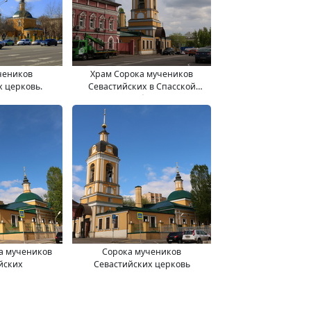
чеников
Храм Сорока мучеников
х церковь.
Севастийских в Спасской
слободе
а мучеников
Сорока мучеников
йских
Севастийских церковь