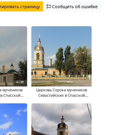
тировать страницу
Сообщить об ошибке
а мучеников
Церковь Сорока мучеников
 в Спасской
Севастийских в Спасской
оде
слободе