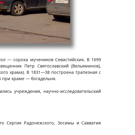
тол — сорока мучеников Севастийских. В 1699
вященник Петр Святославский (Вельяминов),
го храма). В 1831—38 построена трапезная с
6 при храме — богадельня.
ались учреждения, научно-исследовательский
го Сергия Радонежского, Зосимы и Савватия