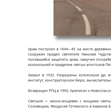
Храм построен в 1644—45 на месте деревянно
coopужён придел святителя Николая Чудотв
пытавшийся защитить храм, замучен (погреб
колокольней и приделом святых апостолов Петр
Закрыт в 1932. Разрушены колокольня (до в
институт, конструкторское бюро, вычислитель
Возвращен РПЦ в 1993, приписан к Новоспасс
Святыня — икона-мощевик с мощами святых 
Соловецких, Феодосия Тотемского и Кирилла Б