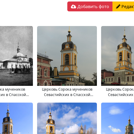
Добавить фото
Редак
ка мучеников
Церковь Сорока мучеников
Церковь Сорок
их в Спасской
Севастийских в Спасской
Севастийских
ободе
слободе
слоб