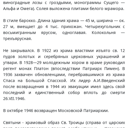
виноградные лозы с гроздьями, монограммы Сущего —
Альфа и Омега). Солея выложена плитами белого мрамора.
В стиле барокко. Длина здания храма — 45 м, ширина — ок.
27 м, вмещает до 4 тыс. прихожан. Четырехугольник с
восьмигранным ярусом, одноглавая. Колокольня —
трехъярусная.
Не закрывался. В 1922 из храма властями изъято св. 12
пудов золотых и серебряных церковных украшений и
утвари. В 1928—29 молодежным хором в храме руководил
регент монах Платон (впоследствии Патриарх Пимен). В
1936 захвачен обновленцами, перебравшимися из храма
Спаса на Большой Спасской. Их лидер А.И.Введенский
после возвращения в 1944 из эвакуации имел здесь свой
последний и единственный собор вплоть до смерти
26.VII.1946.
В октябре 1946 возвращен Московской Патриархии.
Святыни - храмовый образ Св. Троицы (справа от царских