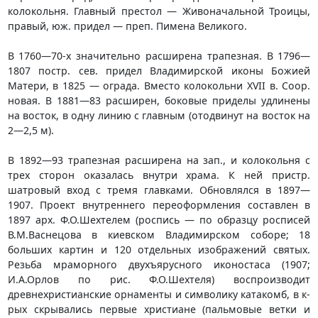
колокольня. Главный престол — Живоначальной Троицы,
правый, юж. придел — преп. Пимена Великого.
В 1760—70-х значительно расширена трапезная. В 1796—
1807 постр. сев. придел Владимирской иконы Божией
Матери, в 1825 — ограда. Вместо колокольни XVII в. Coop.
новая. В 1881—83 расширен, боковые приделы удлинены
на восток, в одну линию с главным (отодвинут на восток на
2—2,5 м).
В 1892—93 трапезная расширена на зап., и колокольня с
трех сторон оказалась внутри храма. К ней пристр.
шатровый вход с тремя главками. Обновлялся в 1897—
1907. Проект внутреннего переоформления составлен в
1897 арх. Ф.О.Шехтелем (роспись — по образцу росписей
В.М.Васнецова в киевском Владимирском соборе; 18
больших картин и 120 отдельных изображений святых.
Резьба мраморного двухъярусного иконостаса (1907;
И.А.Орлов по рис. Ф.О.Шехтеля) воспроизводит
древнехристианские орнаменты и символику катакомб, в к-
рых скрывались первые христиане (пальмовые ветки и