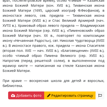
врат, послепетровское время), особо чтимые — Казанская
икона Божией Матери (кон. XVII в.), Тихвинская икона
Божией Матери (1695, царский изограф Ф.Феофанов), в
иконостасе левого, сев. придела — Тихвинская икона
Божией Матери (XVIII в.) и Спас Великий Архиерей (нач.
XVTII в.). Храмовый образ левого придела — Владимирская
икона Божией Матери (сер. XVIII в.), «Пименовский» образ
Божией Матери (нач. XX в., повторяет по композиции
икону «Нечаянная Радость»), свт. Николая Чудотворца (XVIII
в.). В иконостасе правого, юж. придела — икона Спасителя
(вторая пол. XVII — нач. XVIII в.), «Благовещение» (XVIII в.),
особо чтимый образ Пимена Великого (сер. XVIII в.).
Напротив (перед решеткой солеи), в выполненном под
мрамор киоте — написанная на стекле Казанская икона
Божией Матери.
При храме — воскресная школа для детей и взрослых,
библиотека.
Добавить фото
Редактировать страницу