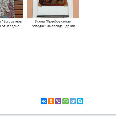
а "Богоматерь
Икона "Преображение
 от Западного
Господне" на апсиде церкви
Преображения
Преображения Господня, что
 Болвановке, в
на Болвановке (Москва).
ве.