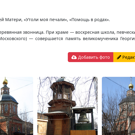
й Матери, «Утоли моя печали», «Помощь в родах».
еревянная звонница. При храме — воскресная школа, певчески
Московского) — совершается память великомученика Георг
Добавить фото
Редак