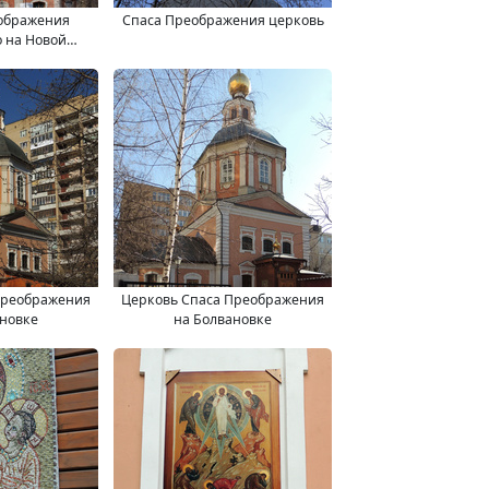
ображения
Спаса Преображения церковь
о на Новой
овке
Преображения
Церковь Спаса Преображения
ановке
на Болвановке