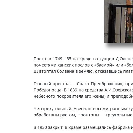
Постр. в 1749—55 на средства купцов Д.Олене
почестями ханских послов с «басмой» или «б
III втоптал болвана в землю, отказавшись пла
Главный престол — Спаса Преображения, при
Победоносца. В 1839 на средства А.И.Озерско
небесного покровителя его жены) и преподобн
Четырехугольный. Увенчан восьмигранным ку
обработаны рустом, фронтоны — треугольные
В 1930 закрыт. В храме размещались фабрика 