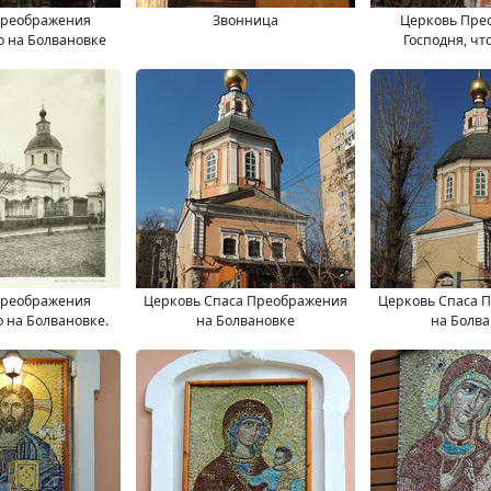
Преображения
Звонница
Церковь Пре
то на Болвановке
Господня, чт
Болван
Преображения
Церковь Спаса Преображения
Церковь Спаса 
о на Болвановке.
на Болвановке
на Болв