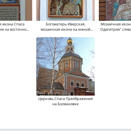
 икона Спаса
Богоматерь Иверская,
Мозаичная икон
я на восточной
мозаичная икона на южной
Одигитрия" слева
ды церкви Спаса
стороне апсиды церкви Спаса
входа церкви 
 на Болвановке,
Преображения на Болвановке,
Господня, что на
Москве.
в Москве.
Моск
Церковь Спаса Преображения
на Болвановке