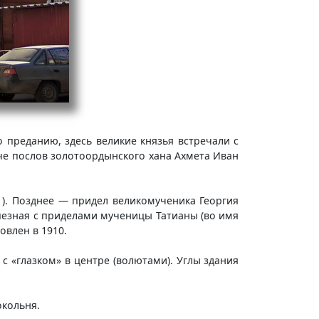
о преданию, здесь великие князья встречали с
че послов золотоордынского хана Ахмета Иван
). Позднее — придел великомученика Георгия
апезная с приделами мученицы Татианы (во имя
овлен в 1910.
«глазком» в центре (волютами). Углы здания
окольня.