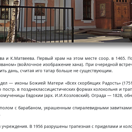
ва и К.Матвеева. Первый храм на этом месте coop. в 1465. П
олваном» (войлочное изображение хана). При очередной встре
тить дань, считая иго татар больше не существующим.
дел — иконы Божией Матери «Всех скорбящих Радость» (1751
го постр. в позднеклассицистических формах колокольня и тр
омученицы Евдокии (арх. И.И.Козловский). Ограда — 1828, обн
полом с барабаном, украшенным спиралевидными завитками с 
.
и учреждения. В 1956 разрушены трапезная с приделами и кол