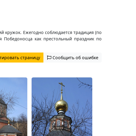
й кружок. Ежегодно соблюдается традиция (по
ия Победоносца как престольный праздник по
тировать страницу
Сообщить об ошибке