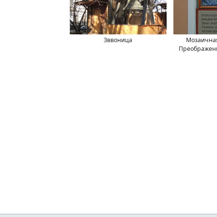
Зввоница
Мозаичная
Преображени
стороне апси
Преображения
в 