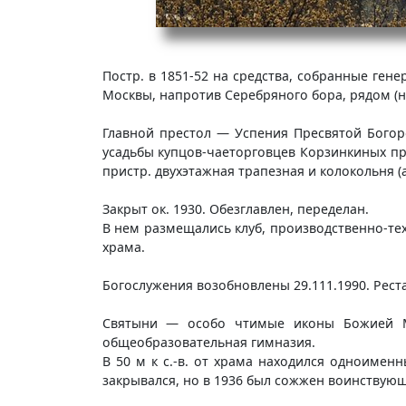
Постр. в 1851-52 на средства, собранные гене
Москвы, напротив Серебряного бора, рядом (на
Главной престол — Успения Пресвятой Богор
усадьбы купцов-чаеторговцев Корзинкиных пр
пристр. двухэтажная трапезная и колокольня (ар
Закрыт ок. 1930. Обезглавлен, переделан.
В нем размещались клуб, производственно-техн
храма.
Богослужения возобновлены 29.111.1990. Рест
Святыни — особо чтимые иконы Божией Ма
общеобразовательная гимназия.
В 50 м к с.-в. от храма находился одноименн
закрывался, но в 1936 был сожжен воинствую