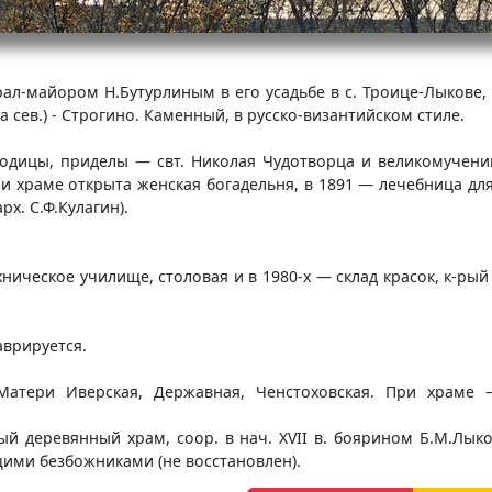
рал-майором Н.Бутурлиным в его усадьбе в с. Троице-Лыкове,
 сев.) - Строгино. Каменный, в русско-византийском стиле.
одицы, приделы — свт. Николая Чудотворца и великомучениц
и храме открыта женская богадельня, в 1891 — лечебница для
х. С.Ф.Кулагин).
ическое училище, столовая и в 1980-х — склад красок, к-рый
аврируется.
тери Иверская, Державная, Ченстоховская. При храме —
ый деревянный храм, coop. в нач. XVII в. боярином Б.М.Лык
щими безбожниками (не восстановлен).