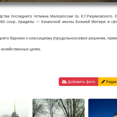
едства последнего гетмана Малороссии гр. К.Г.Разумовского.
860 coop. приделы — Казанской иконы Божией Матери и свт.
днего барокко к классицизму (продольноосевое решение, прямо
в хозяйственных целях.
Добавить фото
Редак