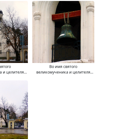
вятого
Во имя святого
а и целителя
великомученика и целителя
рам - часовня
Пантелеимона храм - часовня.