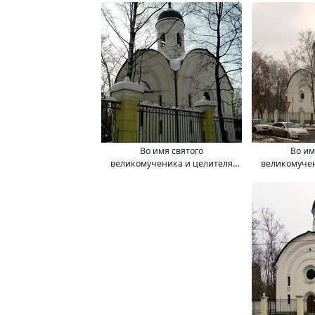
Во имя святого
Во им
великомученика и целителя
великомучен
Пантелеимона храм-часовня
Пантелеимона