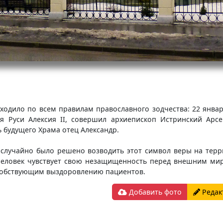
одило по всем правилам православного зодчества: 22 января
ея Руси Алексия II, совершил архиепископ Истринский Арс
 будущего Храма отец Александр.
 случайно было решено возводить этот символ веры на терр
 человек чувствует свою незащищенность перед внешним м
собствующим выздоровлению пациентов.
Добавить фото
Редак