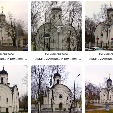
я святого
Во имя святого
Во имя с
ика и целителя
великомученика и целителя
великомученик
 храм - часовня.
Пантелеимона храм
Пантелеимона х