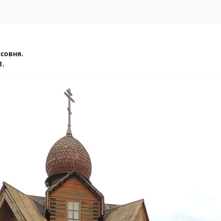
совня.
1.