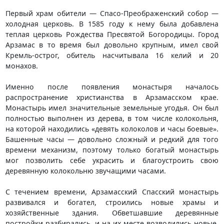
Первый храм обители — Спасо-Преображенский собор —
холодная церковь. В 1585 году к нему была добавлена
теплая церковь Рождества Пресвятой Богородицы. Город
Арзамас в то время был довольно крупным, имел свой
Кремль-острог, обитель насчитывала 16 келий и 20
монахов.
Именно после появления монастыря началось
распространение христианства в Арзамасском крае.
Монастырь имел значительные земельные угодья. Он был
полностью выполнен из дерева, в том числе колокольня,
на которой находились «девять колоколов и часы боевые».
Башенные часы — довольно сложный и редкий для того
времени механизм, поэтому только богатый монастырь
мог позволить себе украсить и благоустроить свою
деревянную колокольню звучащими часами.
С течением времени, Арзамасский Спасский монастырь
развивался и богател, строились новые храмы и
хозяйственные здания. Обветшавшие деревянные
постройки разбирались, и на их месте возводились новые,