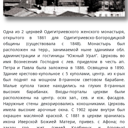
Одна из 2 церквей Одигитриевского женского монастыря,
открытого в 1861 для Одигитриевско-Богородицкой
общины (существовала с 1848). Монастырь был
расположен на терр., занимаемой ныне зданиями обл.
администрации и гостиницы “Южный Урал”. Церковь во
имя Вознесения Господня с лев. приделом в честь ап.
Петра и Павла была заложена в 1886. Освящена в 1890.
Здание крестово-купольное с 5 куполами, центр. из к-рых
был поднят на мощном 8-гранном световом барабане.
Малые купола также находились на глухих 8-гранных
высоких барабанах. Входы-порталы церкви были
расположены на центр. осях зап., сев. и юж. фасадов.
Наружные стены декорировались кокошниками. Церковь
имела высокие арочные окна. С 1902 храм внутри был
окрашен масляной краской. С 1881 в церкви хранилась
икона Иверской Божией Матери, привез. с Афона; по
заказу гор. жит. (семей Колбиных и Агровых)