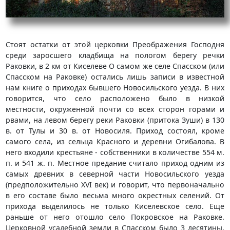
Стоят остатки от этой церковки Преображения Господня
среди заросшего кладбища на пологом берегу речки
Раковки, в 2 км от Киселеве О самом же селе Спасском (или
Спасском на Раковке) остались лишь записи в известной
нам книге о приходах бывшего Новосильского уезда. В них
говорится, что село расположено было в низкой
местности, окруженной почти со всех сторон горами и
рвами, на левом берегу реки Раковки (притока Зуши) в 130
в. от Тулы и 30 в. от Новосиля. Приход состоял, кроме
самого села, из сельца Красного и деревни Огибалова. В
него входили крестьяне - собственники в количестве 554 м.
п. и 541 ж. п. Местное предание считало приход одним из
самых древних в северной части Новосильского уезда
(предположительно XVI век) и говорит, что первоначально
в его составе было весьма много окрестных селений. От
прихода выделилось не только Киселевское село. Еще
раньше от него отошло село Покровское на Раковке.
Церковной усадебной земли в Спасском было 3 десятины,