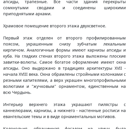
апсиды, трапезные. Все части здания перекрыты
сомкнутыми сводами и соединены широкими
приподнятыми арками.
Храмовое помещение второго этажа двухсветное.
Первый этаж отделен от второго профилированным
поясом, украшенным снизу зубчатым лекальным
кирпичом. Аналогичные формы имеют карнизы апсиды и
куба. На гладких стенах второго этажа выложены плоские
завитки-волюты. Самое богатое оформление имеют окна
апсиды. Оно выдержано в традициях архитектуры XVII -
начала XVIII века. Окна обрамлены стройными колонками с
резными капителями, а верх украшен многопрофильными
волютами и "жучковым" орнаментом, единственным на
всю Чердынь.
Интерьер верхнего этажа украшают пилястры с
каннелюрами, карнизы, а нижнего - настенные росписи на
евангельские темы и в виде орнаментальных мотивов.
Колокольня, обращенная фасадом на улицу, была