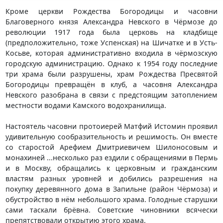
Кроме церкви Рождества Богородицы и часовни
Благоверного князя Александра Невского в Чёрмозе до
революции 1917 года была церковь на кладбище
(предположительно, тоже Успенская) на Шичатке и в Усть-
Косьве, которая административно входила в чёрмозскую
городскую администрацию. Однако к 1954 году последние
три храма были разрушены, храм Рождества Пресвятой
Богородицы превращён в клуб, а часовня Александра
Невского разобрана в связи с предстоящим затоплением
местности водами Камского водохранилища.
Настоятель часовни протоиерей Матфий Истомин проявил
удивительную сообразительность и решимость. Он вместе
со старостой Арефием Дмитриевичем Шилоносовым и
монахиней ...несколько раз ездили с обращениями в Пермь
и в Москву, обращались к церковным и гражданским
властям разных уровней и добились разрешения на
покупку деревянного дома в Запильне (район Чёрмоза) и
обустройство в нём небольшого храма. Голодные старушки
сами таскали брёвна. Советские чиновники всячески
препятствовали открытию этого храма.