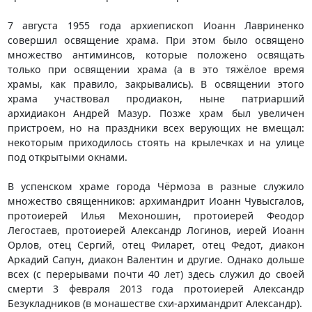
7 августа 1955 года архиепископ Иоанн Лавриненко
совершил освящение храма. При этом было освящено
множество антиминсов, которые положено освящать
только при освящении храма (а в это тяжёлое время
храмы, как правило, закрывались). В освящении этого
храма участвовал продиакон, ныне патриарший
архидиакон Андрей Мазур. Позже храм был увеличен
пристроем, но на праздники всех верующих не вмещал:
некоторым приходилось стоять на крылечках и на улице
под открытыми окнами.
В успенском храме города Чёрмоза в разные служило
множество священников: архимандрит Иоанн Чувысгалов,
протоиерей Илья Мехоношин, протоиерей Феодор
Легостаев, протоиерей Александр Логинов, иерей Иоанн
Орлов, отец Сергий, отец Филарет, отец Федот, диакон
Аркадий Сапун, диакон Валентин и другие. Однако дольше
всех (с перерывами почти 40 лет) здесь служил до своей
смерти 3 февраля 2013 года протоиерей Александр
Безукладников (в монашестве схи-архимандрит Александр).