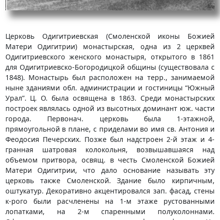
Церковь Одигитриевская (Смоленской иконы Божией
Матери Одигитрии) монастырская, одна из 2 церквей
Одигитриевского женского монастыря, открытого в 1861
для Одигитриевско-Богородицкой общины (существовала с
1848). Монастырь был расположен на терр., занимаемой
ныне зданиями обл. администрации и гостиницы “Южный
Урал”. Ц. О. была освящена в 1863. Среди монастырских
построек являлась одной из высотных доминант юж. части
города. Первонач. церковь была 1-этажной,
прямоугольной в плане, с приделами во имя св. Антония и
Феодосия Печерских. Позже был надстроен 2-й этаж и 4-
гранная шатровая колокольня, возвышавшаяся над
объемом притвора, освящ. в честь Смоленской Божией
Матери Одигитрии, что дало основание называть эту
церковь также Смоленской. Здание было кирпичным,
оштукатур. Декоративно акцентировался зап. фасад, стены
к-рого были расчленены на 1-м этаже рустованными
лопатками, на 2-м спаренными полуколоннами.