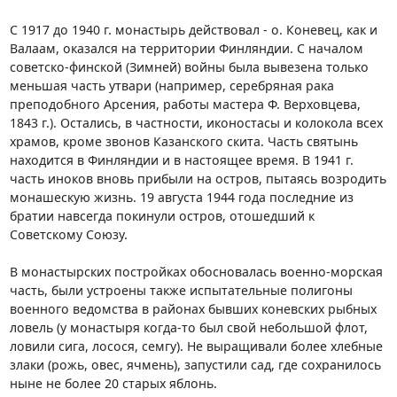
С 1917 до 1940 г. монастырь действовал - о. Коневец, как и
Валаам, оказался на территории Финляндии. С началом
советско-финской (Зимней) войны была вывезена только
меньшая часть утвари (например, серебряная рака
преподобного Арсения, работы мастера Ф. Верховцева,
1843 г.). Остались, в частности, иконостасы и колокола всех
храмов, кроме звонов Казанского скита. Часть святынь
находится в Финляндии и в настоящее время. В 1941 г.
часть иноков вновь прибыли на остров, пытаясь возродить
монашескую жизнь. 19 августа 1944 года последние из
братии навсегда покинули остров, отошедший к
Советскому Союзу.
В монастырских постройках обосновалась военно-морская
часть, были устроены также испытательные полигоны
военного ведомства в районах бывших коневских рыбных
ловель (у монастыря когда-то был свой небольшой флот,
ловили сига, лосося, семгу). Не выращивали более хлебные
злаки (рожь, овес, ячмень), запустили сад, где сохранилось
ныне не более 20 старых яблонь.