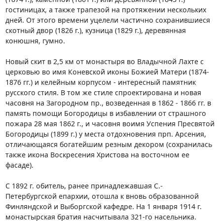
гостиницах, а также трапезой на протяжении нескольких
дней. От этого времени уцелели частично сохранившиеся
скотный двор (1826 г.), кузница (1829 г.), деревянная
конюшня, гумно.
Новый скит в 2,5 км от монастыря во Владычной Лахте с
церковью во имя Коневской иконы Божией Матери (1874-
1876 гг.) и келейным корпусом - интересный памятник
русского стиля. В том же стиле спроектирована и новая
часовня на Загородном пр., возведенная в 1862 - 1866 гг. в
память помощи Богородицы в избавлении от страшного
пожара 28 мая 1862 г., и часовня воимя Успения Пресвятой
Богородицы (1899 г.) у места отдохновения прп. Арсения,
отличающаяся богатейшим резным декором (сохранилась
также икона Воскресения Христова на восточном ее
фасаде).
С 1892 г. обитель, ранее принадлежавшая С.-
Петербургской епархии, отошла к вновь образованной
Финляндской и Выборгской кафедре. На 1 января 1914 г.
монастырская братия насчитывала 321-го насельника.