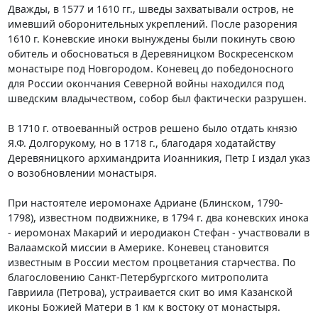
Дважды, в 1577 и 1610 гг., шведы захватывали остров, не
имевший оборонительных укреплений. После разорения
1610 г. Коневские иноки вынуждены были покинуть свою
обитель и обосноваться в Деpевяницком Воскресенском
монастыре под Новгородом. Коневец до победоносного
для России окончания Северной войны находился под
шведским владычеством, собор был фактически разрушен.
В 1710 г. отвоеванный остров решено было отдать князю
Я.Ф. Долгорукому, но в 1718 г., благодаря ходатайству
Деревяницкого архимандрита Иоанникия, Петp I издал указ
о возобновлении монастыря.
Пpи настоятеле иеромонахе Адpиане (Блинском, 1790-
1798), известном подвижнике, в 1794 г. два коневских инока
- иеромонах Макаpий и иеродиакон Стефан - участвовали в
Валаамской миссии в Америке. Коневец становится
известным в России местом процветания старчества. По
благословению Санкт-Петеpбуpгского митрополита
Гавриила (Петрова), устраивается скит во имя Казанской
иконы Божией Матери в 1 км к востоку от монастыря.