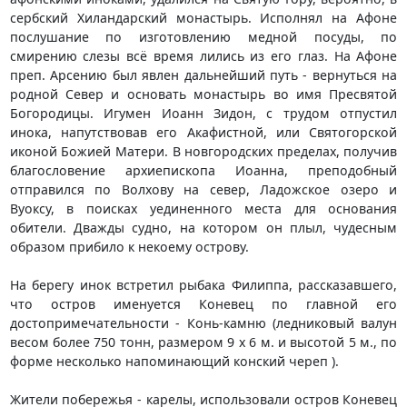
сербский Хиландарский монастырь. Исполнял на Афоне
послушание по изготовлению медной посуды, по
смирению слезы всё время лились из его глаз. На Афоне
преп. Арсению был явлен дальнейший путь - вернуться на
родной Север и основать монастырь во имя Пресвятой
Богородицы. Игумен Иоанн Зидон, с трудом отпустил
инока, напутствовав его Акафистной, или Святогорской
иконой Божией Матери. В новгородских пределах, получив
благословение архиепископа Иоанна, преподобный
отправился по Волхову на север, Ладожское озеро и
Вуоксу, в поисках уединенного места для основания
обители. Дважды судно, на котором он плыл, чудесным
образом прибило к некоему острову.
На берегу инок встретил рыбака Филиппа, рассказавшего,
что остров именуется Коневец по главной его
достопримечательности - Конь-камню (ледниковый валун
весом более 750 тонн, размером 9 х 6 м. и высотой 5 м., по
форме несколько напоминающий конский череп ).
Жители побережья - карелы, использовали остров Коневец