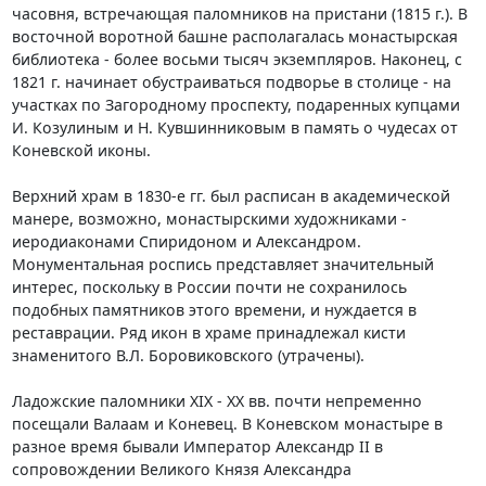
часовня, встречающая паломников на пристани (1815 г.). В
восточной воротной башне располагалась монастырская
библиотека - более восьми тысяч экземпляров. Наконец, с
1821 г. начинает обустраиваться подворье в столице - на
участках по Загородному проспекту, подаренных купцами
И. Козулиным и Н. Кувшинниковым в память о чудесах от
Коневской иконы.
Верхний храм в 1830-е гг. был pасписан в академической
манере, возможно, монастырскими художниками -
иеродиаконами Спиридоном и Александром.
Монументальная роспись представляет значительный
интерес, поскольку в России почти не сохранилось
подобных памятников этого времени, и нуждается в
реставрации. Ряд икон в храме принадлежал кисти
знаменитого В.Л. Боровиковского (утрачены).
Ладожские паломники XIX - XX вв. почти непременно
посещали Валаам и Коневец. В Коневском монастыре в
разное время бывали Император Александр II в
сопровождении Великого Князя Александра