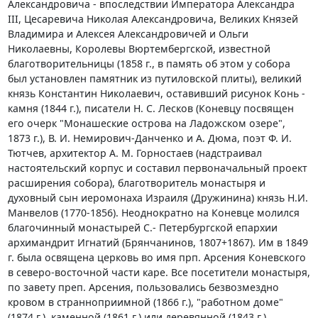
Александровича - впоследствии Императора Александра
III, Цесаревича Николая Александровича, Великих Князей
Владимира и Алексея Александровичей и Ольги
Николаевны, Королевы Вюртембергской, известной
благотворительницы (1858 г., в память об этом у собора
был установлен памятник из путиловской плиты), великий
князь Константин Николаевич, оставивший рисунок Конь -
камня (1844 г.), писатели Н. С. Лесков (Коневцу посвящен
его очерк "Монашеские острова на Ладожском озере",
1873 г.), В. И. Немиpович-Данченко и А. Дюма, поэт Ф. И.
Тютчев, архитектор А. М. Гоpностаев (надстраивал
настоятельский корпус и составил первоначальный проект
расширения собора), благотворитель монастыря и
духовный сын иеромонаха Израиля (Дружинина) князь Н.И.
Манвелов (1770-1856). Неоднократно на Коневце молился
благочинный монастырей С.- Петербургской епархии
архимандрит Игнатий (Бpянчанинов, 1807+1867). Им в 1849
г. была освящена цеpковь во имя пpп. Аpсения Коневского
в севеpо-восточной части каpе. Все посетители монастыря,
по завету преп. Арсения, пользовались безвозмездно
кровом в странноприимной (1866 г.), "работном доме"
(1874 г.), каменной (1861 г.) или деревянной (1843 г.)