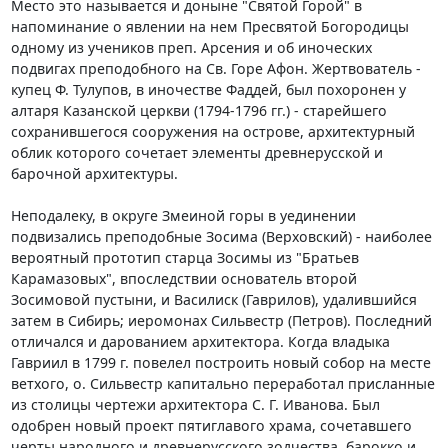
Место это называется и доныне "Святой Горой" в
напоминание о явлении на нем Пресвятой Богородицы
одному из учеников преп. Арсения и об иноческих
подвигах преподобного на Св. Горе Афон. Жертвователь -
купец Ф. Тулупов, в иночестве Фаддей, был похоронен у
алтаря Казанской церкви (1794-1796 гг.) - старейшего
сохранившегося сооружения на острове, архитектурный
облик которого сочетает элементы древнерусской и
барочной архитектуры.
Неподалеку, в округе Змеиной горы в уединении
подвизались преподобные Зосима (Веpховский) - наиболее
вероятный прототип старца Зосимы из "Братьев
Карамазовых", впоследствии основатель второй
Зосимовой пустыни, и Василиск (Гаврилов), удалившийся
затем в Сибирь; иеромонах Сильвестр (Петров). Последний
отличался и дарованием архитектора. Когда владыка
Гавриил в 1799 г. повелел построить новый собор на месте
ветхого, о. Сильвестр капитально переработал присланные
из столицы чертежи архитектора С. Г. Иванова. Был
одобрен новый проект пятиглавого храма, сочетавшего
черты народного и древнерусского зодчества, барокко и