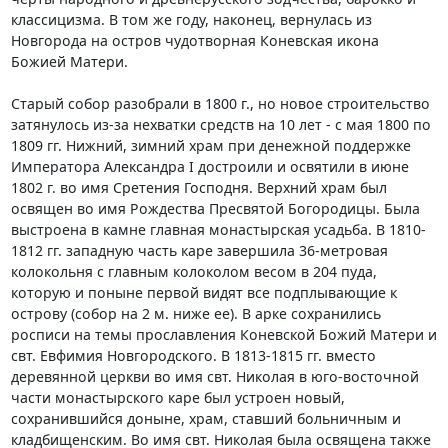
классицизма. В том же году, наконец, вернулась из
Новгорода на остров чудотворная Коневская икона
Божией Матери.
Старый собор разобрали в 1800 г., но новое строительство
затянулось из-за нехватки средств на 10 лет - с мая 1800 по
1809 гг. Нижний, зимний храм при денежной поддержке
Императора Александра I достроили и освятили в июне
1802 г. во имя Сретения Господня. Верхний храм был
освящен во имя Рождества Пpесвятой Богородицы. Была
выстроена в камне главная монастырская усадьба. В 1810-
1812 гг. западную часть каре завершила 36-метровая
колокольня с главным колоколом весом в 204 пуда,
которую и поныне первой видят все подплывающие к
острову (собор на 2 м. ниже ее). В арке сохранились
росписи на темы прославления Коневской Божий Матери и
свт. Евфимия Новгородского. В 1813-1815 гг. вместо
деревянной церкви во имя свт. Николая в юго-восточной
части монастырского каре был устроен новый,
сохранившийся доныне, храм, ставший больничным и
кладбищенским. Во имя свт. Николая была освящена также