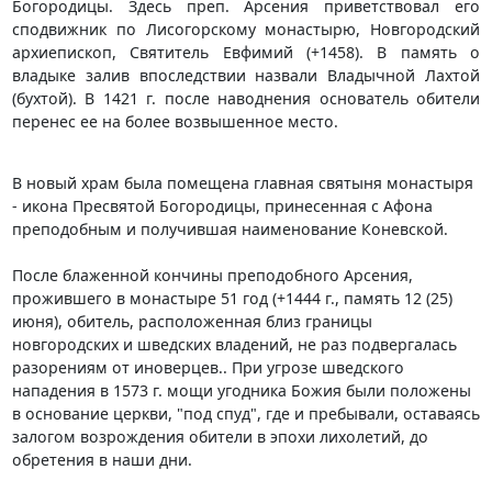
Богородицы. Здесь преп. Арсения приветствовал его
сподвижник по Лисогорскому монастырю, Новгоpодский
архиепископ, Святитель Евфимий (+1458). В память о
владыке залив впоследствии назвали Владычной Лахтой
(бухтой). В 1421 г. после наводнения основатель обители
перенес ее на более возвышенное место.
В новый храм была помещена главная святыня монастыpя
- икона Пpесвятой Богородицы, принесенная с Афона
преподобным и получившая наименование Коневской.
После блаженной кончины пpеподобного Аpсения,
прожившего в монастыре 51 год (+1444 г., память 12 (25)
июня), обитель, расположенная близ границы
новгородских и шведских владений, не раз подвергалась
pазоpениям от иноверцев.. При угрозе шведского
нападения в 1573 г. мощи угодника Божия были положены
в основание церкви, "под спуд", где и пребывали, оставаясь
залогом возрождения обители в эпохи лихолетий, до
обретения в наши дни.