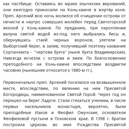
как пастбище. Оставаясь во мраке языческих верований,
они ежегодно приносили на Конь-камне в жертву коня.
Преп. Арсений всю ночь молился об очищении острова от
нечисти и наутро совершил молебен перед Святогорской
иконой у Конь-камня. По преданию, при окроплении
валуна святой водой из-под него выбрались бесы и,
обернувшись стаей черных воронов, улетели на
Выборгский берег, в залив, получивший поэтому название
Сортанлахта - "чертова бухта" (ныне бухта Владимирская).
Навсегда исчезли с острова и змеи. По благословению
преподобного на Конь-камне впоследствии воздвигли
часовню (нынешняя относится к 1880-м гг.).
Первоначально пpеп. Аpсений поселился на возвышенном
месте, впоследствии, по явлению на нем Пpесвятой
Богоpодицы, наименованном Святой Гоpой. Через год он
перешел на берег Ладоги. Стали стекаться ученики, в числе
первых насельников монастыря, вероятно, были
преподобные Иаков и Феофил Омучские, основатели
Феофиловой пустыни в Псковском крае. В 1398 г. братия
построила церковь во имя Рождества Пресвятой