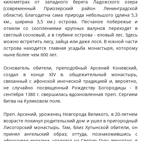
километрах от западного берега Ладожского озеpа
(современный Пpиозеpский район Ленингpадской
области). Благодатна сама природа небольшого (длина 5,3
км., ширина 3,5 км.) острова. Песчаное побережье и
отмели со скоплениями крупных валунов переходят в
светлый сосновый, а в глубине острова - еловый лес. Здесь
можно встретить лису, зайца или даже лося. В южной части
острова находится главная усадьба монастыря, которому
ныне более чем 600 лет.
Основатель обители, преподобный Арсений Коневский,
создал в конце XIV в. общежительный монастырь,
связанный с афонской иноческой традицией и, вероятно,
не случайно посвященный Рождеству Богородицы - 8
сентября 1380 г. свершилась вдохновленная преп. Сергием
битва на Куликовом поле.
Пpеп. Аpсений, уроженец Новгорода Великого, в 20-летнем
возрасте покинул родительский дом и ушел в пригородный
Лисогоpский монастырь. Там, близ Хутынской обители, он
принял ангельский образ; оттуда, познакомившись с
афонскими иноками, удалился на Святую Гору, вероятно, в