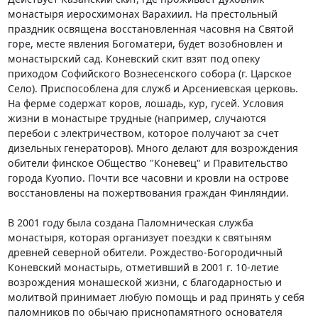
монастыря иеросхимонах Варахиил. На престольный
праздник освящена восстановленная часовня на Святой
горе, месте явления Богоматери, будет возобновлен и
монастырский сад. Коневский скит взят под опеку
приходом Софийского Вознесенского собора (г. Царское
Село). Приспособлена для служб и Арсениевская церковь.
На ферме содержат коров, лошадь, кур, гусей. Условия
жизни в монастыре трудные (например, случаются
перебои с электричеством, которое получают за счет
дизельных генераторов). Много делают для возрождения
обители финское Общество "Коневец" и Правительство
города Куопио. Почти все часовни и кровли на острове
восстановлены на пожертвования граждан Финляндии.
В 2001 году была создана Паломническая служба
монастыря, которая организует поездки к святыням
древней северной обители. Рождество-Богородичный
Коневский монастырь, отметивший в 2001 г. 10-летие
возрождения монашеской жизни, с благодарностью и
молитвой принимает любую помощь и рад принять у себя
паломников по обычаю приснопамятного основателя