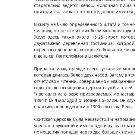
старательно ведется дело... молочная пища
приходится, так как почти ежедневно имеетс
В скиту не было определенного штата и точно
человек, но не все из них были монашествую
Жило здесь также около 15-25 сирот, кото
двухэтажная деревянная гостиница, которо
окрестных деревень, которые в большом числе
в день св. Пантелеймона Целителя.
Привлекали их, прежде всего, уставные мон
которая длилась более двух часов. Затем, в 
отчетливом чтении, совершаемом избранными
годы после освящения церкви службы в ней 
"наставление в вере призреваемых монастыр
1894 г. был молодой о. Иоанн Соколин. Он сл
епархии, переведенном в 1900 г. из села Рель.
Скитская церковь была неказистой и напомин
увенчано луковкой и имело одноярусную шатр
помещения попадал через два больших нижних