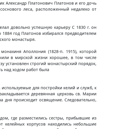
ик Александр Платонович Платонов и его дочь
 соснового леса, расположенный недалеко от
елал довольно успешную карьеру С 1830 г. он
о 1884 год Платонов избирался предводителем
вского монастыря.
монахиня Аполлония (1828-п. 1915), которой
чили в мирской жизни хорошее, в том числе
зу установлен строгий монастырский порядок,
ь над ходом работ была
, используемые для постройки келий и служб, к
закладывается деревянная церковь св. Марии
два дня происходит освящение. Следовательно,
дом, где разместились сестры, прибывшие из
от келейных корпусов находились небольшие