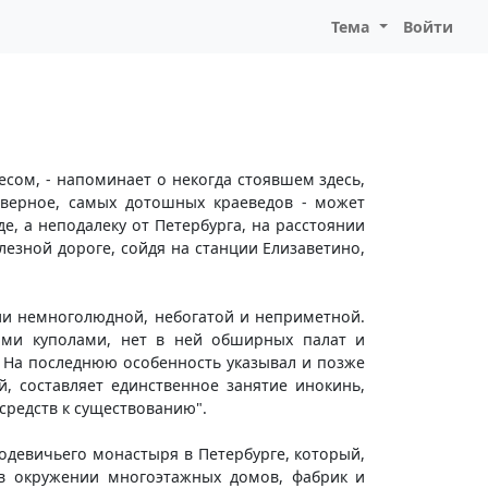
Тема
Войти
сом, - напоминает о некогда стоявшем здесь,
верное, самых дотошных краеведов - может
е, а неподалеку от Петербурга, на расстоянии
езной дороге, сойдя на станции Елизаветино,
хии немноголюдной, небогатой и неприметной.
ыми куполами, нет в ней обширных палат и
. На последнюю особенность указывал и позже
, составляет единственное занятие инокинь,
средств к существованию".
водевичьего монастыря в Петербурге, который,
 в окружении многоэтажных домов, фабрик и