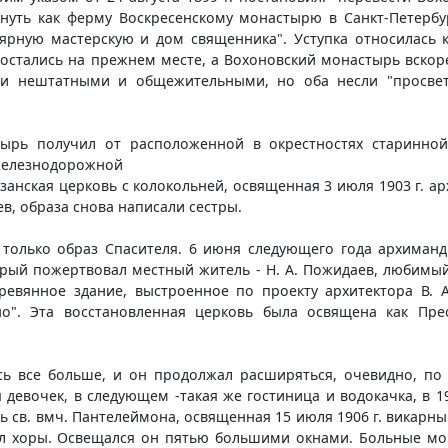
нуть как ферму Воскресенскому монастырю в Санкт-Петерб
лярную мастерскую и дом священника". Уступка относилась 
 остались на прежнем месте, а Вохоновский монастырь вскор
ли нештатными и общежительными, но оба несли "просве
тырь получил от расположенной в окрестностях старинной
 железнодорожной
азанская церковь с колокольней, освященная 3 июля 1903 г. 
, образа снова написали сестры.
ел только образ Спасителя. 6 июня следующего года архиман
орый пожертвовал местный житель - Н. А. Пожидаев, любимый
ревянное здание, выстроенное по проекту архитектора В. 
ино". Эта восстановленная церковь была освящена как Пр
ь все больше, и он продолжал расширяться, очевидно, по п
девочек, в следующем -такая же гостиница и водокачка, в 1
 св. вмч. Пантелеймона, освященная 15 июля 1906 г. викарн
 хоры. Освещался он пятью большими окнами. Больные могли