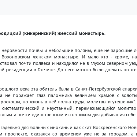
родицкий (Кикеринский) женский монастырь.
е неровности почвы и небольшие поляны, еще не заросшие ле
 Вохоновском женском монастыре. И мало кто - кроме, на
ствовал почти полвека и находился не в глухом северном уезд
й резиденции в Гатчине. До него можно было доехать по жел
прошлого века эта обитель была в Санкт-Петербургской епар
на не поражает глаз паломника величием храмов с золот
роскоши, но жизнь в ней полна труда, молитвы и утешения"
 систематический и неустанный, перемежающийся молитвой
лавным и почти единственным источником для добывания себе 
гадельня для больных инокинь и как скит Воскресенского Но
ом проспекте, оказался со временем уже не за городом, а