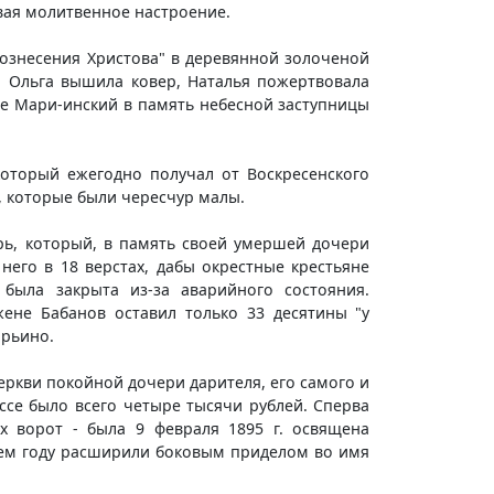
вая молитвенное настроение.
Вознесения Христова" в деревянной золоченой
а. Ольга вышила ковер, Наталья пожертвовала
ие Мари-инский в память небесной заступницы
который ежегодно получал от Воскресенского
, которые были чересчур малы.
рь, который, в память своей умершей дочери
его в 18 верстах, дабы окрестные крестьяне
была закрыта из-за аварийного состояния.
ене Бабанов оставил только 33 десятины "у
арьино.
ркви покойной дочери дарителя, его самого и
ссе было всего четыре тысячи рублей. Сперва
х ворот - была 9 февраля 1895 г. освящена
щем году расширили боковым приделом во имя