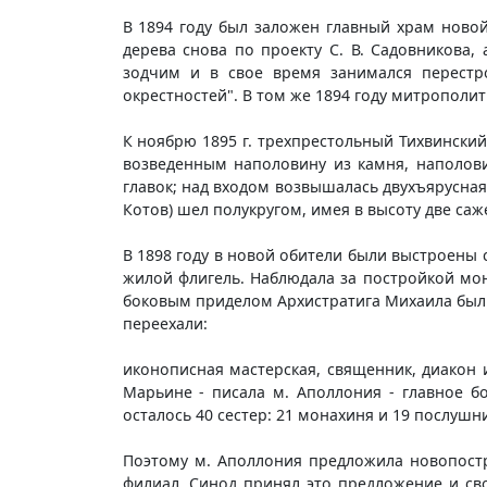
В 1894 году был заложен главный храм новой
дерева снова по проекту С. В. Садовникова,
зодчим и в свое время занимался перестр
окрестностей". В том же 1894 году митрополит
К ноябрю 1895 г. трехпрестольный Тихвински
возведенным наполовину из камня, наполови
главок; над входом возвышалась двухъярусная
Котов) шел полукругом, имея в высоту две саж
В 1898 году в новой обители были выстроены 
жилой флигель. Наблюдала за постройкой мона
боковым приделом Архистратига Михаила был
переехали:
иконописная мастерская, священник, диакон и
Марьине - писала м. Аполлония - главное бо
осталось 40 сестер: 21 монахиня и 19 послушн
Поэтому м. Аполлония предложила новопостр
филиал. Синод принял это предложение и сво