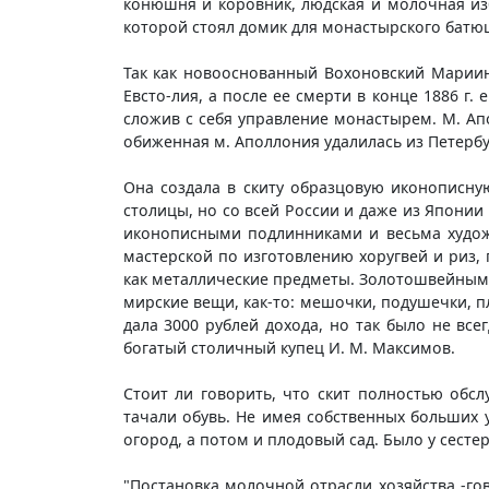
конюшня и коровник, людская и молочная из
которой стоял домик для монастырского батюшк
Так как новооснованный Вохоновский Мариин
Евсто-лия, а после ее смерти в конце 1886 г.
сложив с себя управление монастырем. М. Ап
обиженная м. Аполлония удалилась из Петербур
Она создала в скиту образцовую иконописную
столицы, но со всей России и даже из Японии 
иконописными подлинниками и весьма худож
мастерской по изготовлению хоругвей и риз,
как металлические предметы. Золотошвейным 
мирские вещи, как-то: мешочки, подушечки, п
дала 3000 рублей дохода, но так было не вс
богатый столичный купец И. М. Максимов.
Стоит ли говорить, что скит полностью обс
тачали обувь. Не имея собственных больших у
огород, а потом и плодовый сад. Было у сесте
"Постановка молочной отрасли хозяйства -го