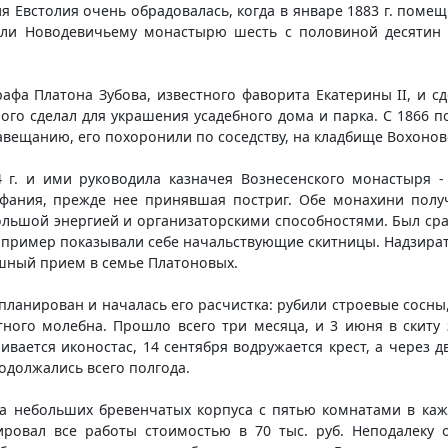
 Евстолия очень обрадовалась, когда в январе 1883 г. помещ
рили Новодевичьему монастырю шесть с половиной десятин
афа Платона Зубова, известного фаворита Екатерины II, и сд
ого сделал для украшения усадебного дома и парка. С 1866 п
завещанию, его похоронили по соседству, на кладбище Вохоно
4 г. и ими руководила казначея Вознесенского монастыря - 
офания, прежде нее принявшая постриг. Обе монахини полу
ольшой энергией и организаторскими способностями. Был сра
м пример показывали себе начальствующие скитницы. Надзират
шный прием в семье Платоновых.
планирован и началась его расчистка: рубили строевые сосны
тного молебна. Прошло всего три месяца, и 3 июня в скиту 
ивается иконостас, 14 сентября водружается крест, а через 
одолжались всего полгода.
 небольших бревенчатых корпуса с пятью комнатами в каж
ировал все работы стоимостью в 70 тыс. руб. Неподалеку 