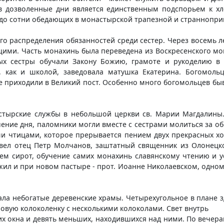
 в дозволенные дни является единственным подспорьем к хл
я до сотни обедающих в монастырской трапезной и страннопр
го распределения обязанностей среди сестер. Через восемь 
щими. Часть монахинь была переведена из Воскресенского мо
рых сестры обучали Закону Божию, грамоте и рукоделию 
й, как и школой, заведовала матушка Екатерина. Богомол
 приходили в Великий пост. Особенно много богомольцев быв
астырские службы в небольшой церкви св. Марии Магдалины. 
течение дня, паломники могли вместе с сестрами молиться за 
 чтицами, которое прерывается пением двух прекрасных хоро
вел отец Петр Молчанов, заштатный священник из Олонецко
ем сирот, обучение самих монахинь славянскому чтению и 
ужил и при новом пастыре - прот. Иоанне Николаевском, одно
ала небогатые деревенские храмы. Четырехугольное в плане з
овую колоколенку с несколькими колоколами. Свет внутрь
 окна и девять меньших, находившихся над ними. По вечера