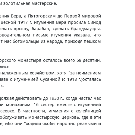
и золотильная мастерские.
мения Вера, а Пятогорским до Первой мировой
Весной 1917 г. игумения Вера просила Синод
елать крышу, барабан, сделать брандмауэры.
водительном письме игумения указала, что
ют нас богомольцы из народа, приходя пешком
рского монастыря осталось всего 58 десятин,
лись
я налаженным хозяйством, хотя "за неимением
ве с игуме-нией Сусанной (с 1918 г.)осталась
к.
лжал действовать до 1930 г., когда настал час
ли монахиням. 16 сестер вместе с игуменией
сеевке. В частности, игумения с келейницей
обслуживать монастырскую церковь, где в эти
уге, ибо они "ходили якобы нарочно рваными и