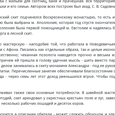
ба с жильем для скотниц, баня и прачешная. Вся территория
и и его семьи. Автором всех построек был акад. С. В. Садовни
ский скит подчинялся Воскресенскому монастырю, то есть и
 ею была выбрана м. Аполлония, которая год спустя окончате
оллония была первой помощницей м. Евстолии и надеялась бы
га в лесной скит.
 мастерскую - наподобие той, что работала в Новодевичьем
и с Афона. Писались как отдельные образа, так и целые икон
ественно; чеканная позолота наводится прочно и весьма 
 причем ей пришла в голову удачная мысль - шить вместо па
делом занималась в скиту монахиня Александра - под ее руко
латки. Перечисленные занятия обеспечивали благосостояние с
егда - через семь лет этот доход уменьшился втрое. Чтобы п
луживал также свои основные потребности. В швейной маст
годий, скит арендовал у окрестных крестьян поле и луг, зав
р несколько рабочих лошадей и десяток коров.
ворится в описании обители - может служить образцом и для 