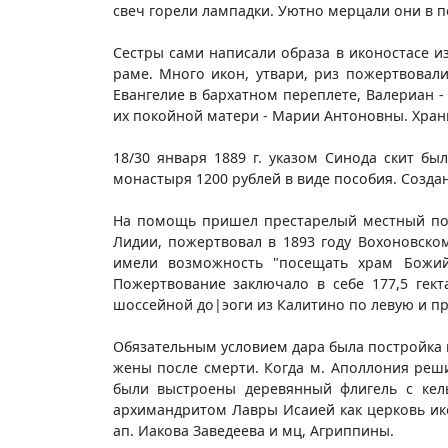
свеч горели лампадки. Уютно мерцали они в 
Сестры сами написали образа в иконостасе и
раме. Много икон, утвари, риз пожертвовали
Евангелие в бархатном переплете, Валериан 
их покойной матери - Марии Антоновны. Хран
18/30 января 1889 г. указом Синода скит б
монастыря 1200 рублей в виде пособия. Созда
На помощь пришел престарелый местный поме
Лидии, пожертвовал в 1893 году Вохоновско
имели возможность "посещать храм Божий"
Пожертвование заключало в себе 177,5 гек
шоссейной до|эоги из Калитино по левую и пр
Обязательным условием дара была постройка 
жены после смерти. Когда м. Аполлония реши
были выстроены деревянный флигель с кель
архимандритом Лавры Исаией как церковь ик
ап. Иакова Заведеева и мц, Агриппины.