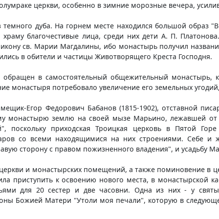
полумраке церкви, особенно в зимние морозные вечера, усили
з темного дуба. На горнем месте находился большой образ "
 храму благочестивые лица, среди них дети А. П. Платонов
- икону св. Марии Магдалины, ибо монастырь получил назван
ились в обители и частицы Животворящего Креста Господня.
ыл обращен в самостоятельный общежительный монастырь, 
ние монастыря потребовало увеличение его земельных угодий
щик-Егор Федорович Бабанов (1815-1902), отставной писа
му монастырю землю на своей мызе Марьино, лежавшей от н
, поскольку приходская Троицкая церковь в Пятой Горе 
таров со всеми находящимися на них строениями. Себе и ж
авую сторону с правом пожизненного владения", и усадьбу М
церкви и монастырских помещений, а также поминовение в це
ла приступить к освоению нового места, в монастырской ка
ями для 20 сестер и две часовни. Одна из них - у святы
оны Божией Матери "Утоли моя печали", которую в следую