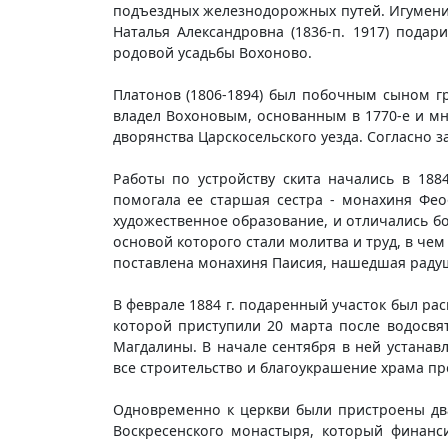
подъездных железнодорожных путей. Игумения
Наталья Александровна (1836-п. 1917) пода
родовой усадьбы Вохоново.
Платонов (1806-1894) был побочным сыном гр
владел Вохоновым, основанным в 1770-е и мн
дворянства Царскосельского уезда. Согласно 
Работы по устройству скита начались в 188
помогала ее старшая сестра - монахиня Фе
художественное образование, и отличались б
основой которого стали молитва и труд, в че
поставлена монахиня Паисия, нашедшая раду
В феврале 1884 г. подаренный участок был рас
которой приступили 20 марта после водосвя
Магдалины. В начале сентября в ней устанавл
все строительство и благоукрашение храма пр
Одновременно к церкви были пристроены два
Воскресенского монастыря, который финанс