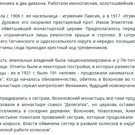
нника и два диакона. Работали иконописная, золотошвейная 
а с 1906 г. ее насельница - игумения Паисия, а в 1917 -Игу
 Духовно его окормлял престарелый прот. Иаков Эпиктетов. 
 обветшавшей монастырской церкви. Предполагалось перед
сь ограничиться лишь ремонтом крыши и стропил. В сопро
его Гатчинского и Царскосельского округа и нередко посеща
Гатчины сюда приходил крестный ход трезвенников.
ть земельных владений была национализирована и у Пя-того
ище. Отняты были и некоторые постройки, в которых размести
ы - их в 1921 г. было 191 человек - продолжали заниматьс
. Когда началось обновленчество, обитель в Вохонове во гла
в монастыре служил митрополит Вениамин, будущий новомучени
ридирались к сестрам, Вохоновский монастырь все-таки продо
изовали в монастыре совхоз "Делегатка", но церковь остави
оселились в соседних деревнях: Вохонове, Новоселках, Алек
рестьяне помогали провизией сестрам, которые продолжали 
а клиросе. Власти обвиняли сестер в развале колхозов в окр
плохой работе колхозов".