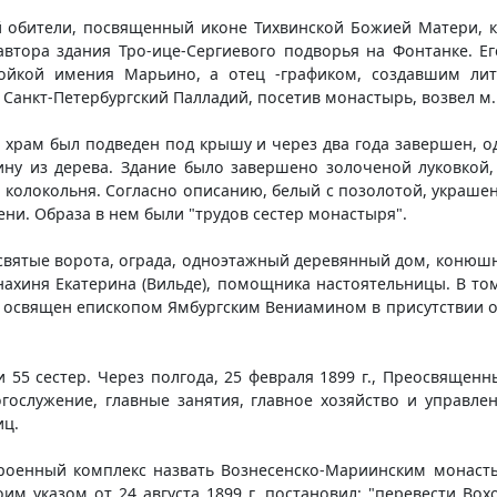
 обители, посвященный иконе Тихвинской Божией Матери, ко
 автора здания Тро-ице-Сергиевого подворья на Фонтанке. Е
ойкой имения Марьино, а отец -графиком, создавшим лито
 Санкт-Петербургский Палладий, посетив монастырь, возвел м
й храм был подведен под крышу и через два года завершен,
ну из дерева. Здание было завершено золоченой луковкой,
 колокольня. Согласно описанию, белый с позолотой, украшенн
ени. Образа в нем были "трудов сестер монастыря".
святые ворота, ограда, одноэтажный деревянный дом, конюшн
хиня Екатерина (Вильде), помощника настоятельницы. В том 
 освящен епископом Ямбургским Вениамином в присутствии о.
 55 сестер. Через полгода, 25 февраля 1899 г., Преосвященн
гослужение, главные занятия, главное хозяйство и управле
иц.
оенный комплекс назвать Вознесенско-Мариинским монастыре
им указом от 24 августа 1899 г. постановил: "перевести Во