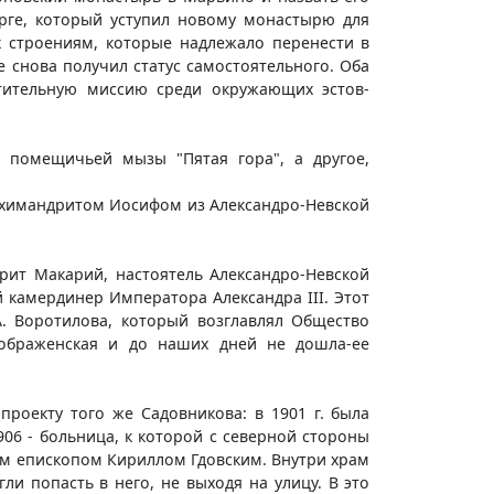
урге, который уступил новому монастырю для
к строениям, которые надлежало перенести в
е снова получил статус самостоятельного. Оба
тительную миссию среди окружающих эстов-
 помещичьей мызы "Пятая гора", а другое,
архимандритом Иосифом из Александро-Невской
дрит Макарий, настоятель Александро-Невской
 камердинер Императора Александра III. Этот
А. Воротилова, который возглавлял Общество
еображенская и до наших дней не дошла-ее
роекту того же Садовникова: в 1901 г. была
906 - больница, к которой с северной стороны
ым епископом Кириллом Гдовским. Внутри храм
 попасть в него, не выходя на улицу. В это