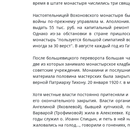
время в штате монастыря числились три свяще
Настоятельницей Вохоновского монастыря был
войны по-прежнему управляла м. Аполлония.
выдать 55 тыс. руб. на капитальный ремонт
Однако из-за обстановки в стране пришло
монастырь "пользуется большой симпатией вс
иногда за 30 верст". В августе каждый год из 
После большевицкого переворота большая час
две из которых занимало монастырское кладб
советские учреждения. Монахини и послушниц
материала половина мастерских была закрыта"
верной Патриарху Тихону. 20 января 1920 г. 
Хотя местные власти постоянно притесняли и п
его окончательного закрытия. Власти орган
Ангелиной (Яковлевой), бывшей купчихой, п
Варварой (Трофимовой) жила в Алексеевке. К
годы служил о. Иоанн Спицын, и петь в ней н
жаловались на голод..., говорили о гонениях, 