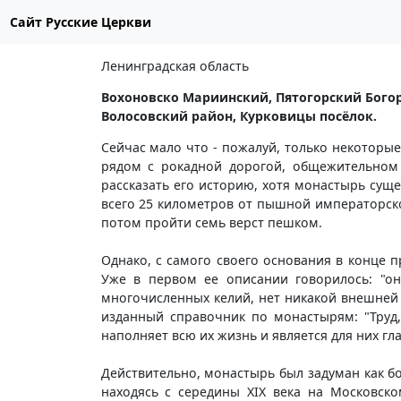
Сайт Русские Церкви
Ленинградская область
Вохоновско Мариинский, Пятогорский Бого
Волосовский район, Курковицы посёлок.
Сейчас мало что - пожалуй, только некоторы
рядом с рокадной дорогой, общежительном
рассказать его историю, хотя монастырь суще
всего 25 километров от пышной императорско
потом пройти семь верст пешком.
Однако, с самого своего основания в конце 
Уже в первом ее описании говорилось: "о
многочисленных келий, нет никакой внешней 
изданный справочник по монастырям: "Труд,
наполняет всю их жизнь и является для них г
Действительно, монастырь был задуман как бо
находясь с середины XIX века на Московск