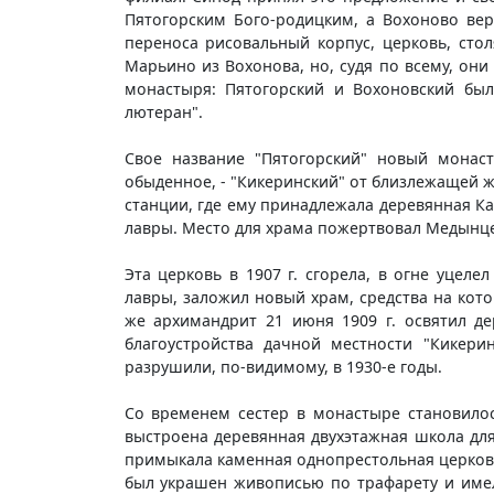
Пятогорским Бого-родицким, а Вохоново вер
переноса рисовальный корпус, церковь, сто
Марьино из Вохонова, но, судя по всему, они
монастыря: Пятогорский и Вохоновский бы
лютеран".
Свое название "Пятогорский" новый монас
обыденное, - "Кикеринский" от близлежащей
станции, где ему принадлежала деревянная К
лавры. Место для храма пожертвовал Медынцев
Эта церковь в 1907 г. сгорела, в огне уцел
лавры, заложил новый храм, средства на кот
же архимандрит 21 июня 1909 г. освятил де
благоустройства дачной местности "Кикер
разрушили, по-видимому, в 1930-е годы.
Со временем сестер в монастыре становилос
выстроена деревянная двухэтажная школа для 
примыкала каменная однопрестольная церковь
был украшен живописью по трафарету и имел