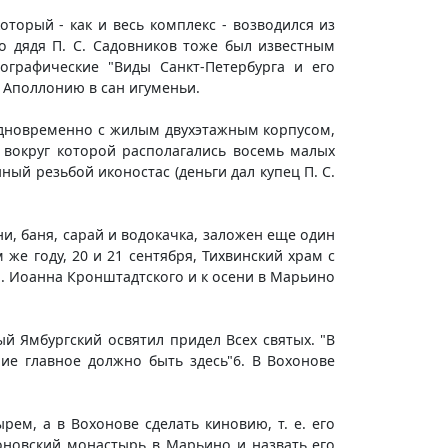
торый - как и весь комплекс - возводился из
го дядя П. С. Садовников тоже был известным
графические "Виды Санкт-Петербурга и его
. Аполлонию в сан игуменьи.
 одновременно с жилым двухэтажным корпусом,
 вокруг которой располагались восемь малых
ый резьбой иконостас (деньги дал купец П. С.
и, баня, сарай и водокачка, заложен еще один
же году, 20 и 21 сентября, Тихвинский храм с
 Иоанна Кронштадтского и к осени в Марьино
ый Ямбургский освятил придел Всех святых. "В
ние главное должно быть здесь"6. В Вохонове
м, а в Вохонове сделать киновию, т. е. его
хоновский монастырь в Марьино и назвать его