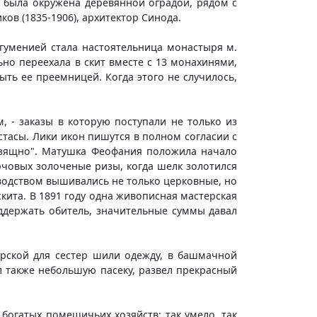
 была окружена деревянной оградой, рядом с
ков (1835-1906), архитектор Синода.
гуменией стала настоятельница монастыря м.
льно переехала в скит вместе с 13 монахинями,
ть ее преемницей. Когда этого не случилось,
, - заказы в которую поступали не только из
остасы. Лики икон пишутся в полном согласии с
изящно". Матушка Феофания положила начало
рчовых золоченые ризы, когда шелк золотился
водством вышивались не только церковные, но
кита. В 1891 году одна живописная мастерская
оддержать обитель, значительные суммы давал
ерской для сестер шили одежду, в башмачной
ел также небольшую пасеку, развел прекрасный
богатых помещичьих хозяйств: так умело, так