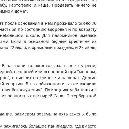
ебу, картофелю и каше. Продавать ничего не
иимном доме".
лет после основания в нем проживало около 70
настыря по состоянию здоровья и по возрасту
в небольшой школе. Для паломников имелась
ьцами были в основном бедные крестьяне из
ало 22 июля, в храмовый праздник, и 27 июля,
В час ночи колокол созывал в нее к утрени,
обедней, вечерней или всенощной при "мерном,
в", стоявших на клиросе и на хорах. Долгие
й епархии. В его обязанности также входило
уставу богослужения". Помощником батюшки с
м из ревностных пастырей Санкт-Петербургской
дание, размером восемь на пять сэжень, было
м зажигалось большое паникадило, где вместо