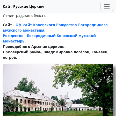
Сайт Русские Церкви
Ленинградская область
Сайт -
Оф. сайт Коневского Рождество-Богородичного
мужского монастыря.
Рождество - Богородичный Коневский мужской
монастырь.
Преподобного Арсения церковь.
Приозеpcкий район, Bладимировка посёлок, Кoневец
остров.