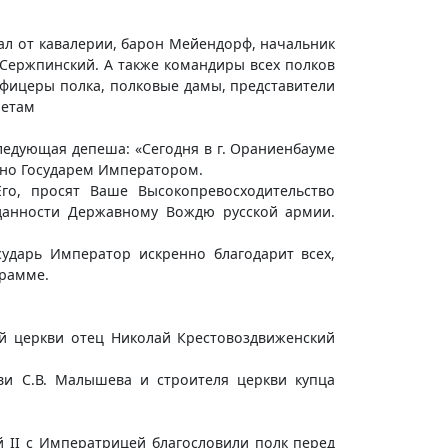
рал от кавалерии, барон Мейендорф, начальник
 Сержпинский. А также командиры всех полков
офицеры полка, полковые дамы, представители
летам
едующая депеша: «Сегодня в г. Ораниенбауме
ано Государем Императором.
го, просят Ваше Высокопревосходительство
еданности Державному Вождю русской армии.
ударь Император искренно благодарит всех,
грамме.
ой церкви отец Николай Крестовоздвиженский
ви С.В. Малышева и строителя церкви купца
й II с Императрицей благословили полк перед