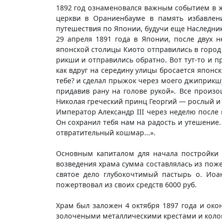
1892 год ознаменовался важным событием в ж
церкви в Ораниенбауме в память избавлен
путешествия по Японии, будучи еще Наследни
29 апреля 1891 года в Японии, после двух 
японской столицы Киото отправились в город 
рикши и отправились обратно. Вот тут-то и п
как вдруг на середину улицы бросается японск
тебе? и сделал прыжок через моего джиприкшу.
придавив рану на голове рукой». Все произ
Николая греческий принц Георгий — рослый и 
Император Александр III через неделю после 
Он сохранил тебя нам на радость и утешение. 
отвратительный кошмар...».
Основным капиталом для начала постройки 
возведения храма сумма составлялась из пож
святое дело глубокочтимый пастырь о. Иоан
пожертвовал из своих средств 6000 руб.
Храм был заложен 4 октября 1897 года и ок
золочеными металлическими крестами и колок