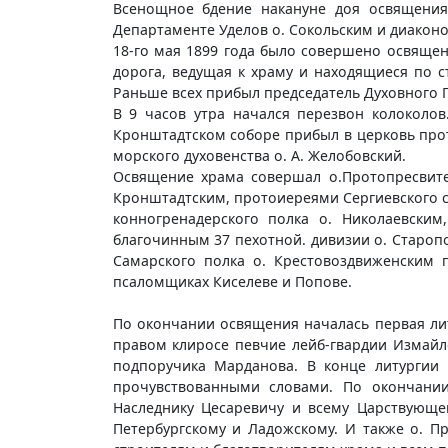
Всенощное бдение накануне доя освящения
Департаменте Уделов о. Сокольским и диаконо
18-го мая 1899 года было совершено освяще
дорога, ведущая к храму и находящиеся по с
Раньше всех прибыл председатель Духовного 
В 9 часов утра начался перезвон колоколов
Кронштадтском соборе прибыл в церковь прот
морского духовенства о. А. Желобовский.
Освящение храма совершал о.Протопресвите
Кронштадтским, протоиереями Сергиевского 
конногренадерского полка о. Николаевским
благочинным 37 пехотной. дивизии о. Старо
Самарского полка о. Крестовоздвиженским п
псаломщиках Киселеве и Попове.
По окончании освящения началась первая лит
правом клиросе певчие лейб-гвардии Измайл
подпоручика Марданова. В конце литургии 
прочувствованными словами. По окончании
Наследнику Цесаревичу и всему Царствующ
Петербургскому и Ладожскому. И также о. П