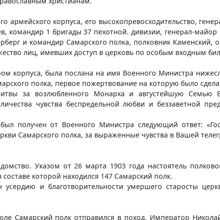
православным христианам.
го армейского корпуса, его высокопревосходительство, гене
ев, командир 1 бригады 37 пехотной. дивизии, генерал-майор
рберг и командир Самарского полка, полковник Каменский, 
жество лиц, имевших доступ в церковь по особым входным би
ром корпуса, была послана на имя Военного Министра нижесл
марского полка, первое пожертвование на которую было сдел
литвы за возлюбленного Монарха и августейшую Семью Е
еличества чувства беспредельной любви и беззаветной пр
был получен от Военного Министра следующий ответ: «Гос
ркви Самарского полка, за выраженные чувства в Вашей теле
едомство. Указом от 26 марта 1903 года настоятель полков
 составе которой находился 147 Самарский полк.
 усердию и благотворительности умершего старосты церк
июле Самарский полк отправился в поход. Император Никола