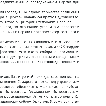
воздвиженский с протодиаконом церкви при
ия Господня. По случаю торжества освящения
ра в церковь начало собираться духовенство.
го Штаба о. Григорий Степанович Словцов.
го часа, по окончании утрени в Андреевском
ечен был в церкви Протопресвитер военного и
тоиереями - о. Г.С.Словцовым и о. Иоанном
лы о.Г.Лапшиным, священниками лейб-гвардии
форсского Успенского собора о. Косухиным,
мства о. Дмитрием Люцерновым и священником
конах С.Ансерове, П. Крестовоздвиженском и
ков. За литургией пели два хора певчих - на
ом певчие Самарского полка под управлением
ресвитер обратился к молящимся с глубоко-
рю Императору, Государыням Императрицам,
опреосвященному Антонию, митрополиту С.-
вященному собору; Христолюбивому воинству,