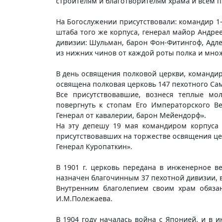
строителям и благотворителям храма и всем 
На Богослужении присутствовали: командир 1-
штаба того же корпуса, генерал майор Андре
дивизии: Шульман, барон Фон-Фитингоф, Адле
из нижних чинов от каждой роты полка и мно
В день освящения полковой церкви, команди
освящена полковая церковь 147 пехотного Са
Все присутствовавшие, вознеся теплые мо
повергнуть к стопам Его Императорского В
Генерал от кавалерии, барон Мейендорф».
На эту депешу 19 мая командиром корпуса 
присутствовавших на торжестве освящения це
Генерал Куропаткин».
В 1901 г. церковь передана в инженерное в
назначен благочинным 37 пехотной дивизии, в
Внутренним благолепием своим храм обязан
И.М.Полежаева.
В 1904 году началась война с Японией, и в 