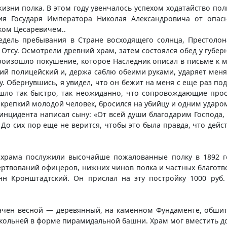
изни полка. В этом году увенчалось успехом ходатайство пол
ия Государя Императора Николая Александровича от опасн
ком Цесаревичем..
недель пребывания в Стране восходящего солнца, Престол
Отсу. Осмотрели древний храм, затем состоялся обед у губер
роизошло покушение, которое Наследник описал в письме к м
ий полицейский и, держа саблю обеими руками, ударяет меня 
 Обернувшись, я увидел, что он бежит на меня с еще раз подн
ошло так быстро, так неожиданно, что сопровождающие прос
крепкий молодой человек, бросился на убийцу и одним ударо
инцидента написал сыну: «От всей души благодарим Господа,
До сих пор еще не верится, чтобы это была правда, что дейст
храма послужили высочайше пожалованные полку в 1892 го
ертвований офицеров, нижних чинов полка и частных благотво
н Кронштадтский. Он прислал на эту постройку 1000 руб.
ончен весной — деревянный, на каменном Фундаменте, обшиты
ольней в форме пирамидальной башни. Храм мог вместить до