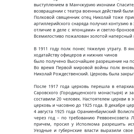
выступлением в Манчжурию иконами Спасителя
возвращении с театра военных действий были
Полковой священник отец Николай тоже прин
артиллерийского снаряда получил контузию в ж
отличие в деле с японцами» и светло-бронзов
Всемилостиво пожалован золотой наперсный кр
В 1911 году полк понес тяжелую утрату. В 
ходатайству офицеров и нижних чинов
было получено Высочайшее разрешение на пог
Во время Первой мировой войны полк вновь 
Николай Рождественский. Церковь была закрыт
После 1917 года церковь перешла в епархи
Саровского (Городищенского монастыря) и з
составили 20 человек. Настоятелем церкви 
церковь и часовню до 1925 года. В декабре це
4 августа 1925 года Ораниенбаумский Волисп
через год – по требованию Реввоенсовета Л
причем, просил у Исполкома разрешить исп
Уездные и губернские власти выразили свое 