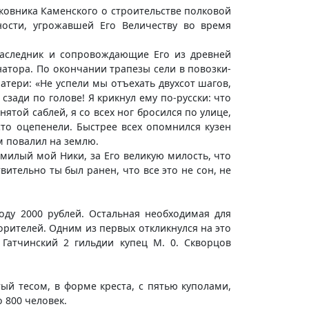
ковника Каменского о строительстве полковой
ости, угрожавшей Его Величеству во время
онаследник и сопровождающие Его из древней
натора. По окончании трапезы сели в повозки-
атери: «Не успели мы отъехать двухсот шагов,
сзади по голове! Я крикнул ему по-русски: что
ятой саблей, я со всех ног бросился по улице,
то оцепенели. Быстрее всех опомнился кузен
м повалил на землю.
 милый мой Ники, за Его великую милость, что
вительно ты был ранен, что все это не сон, не
ду 2000 рублей. Остальная необходимая для
рителей. Одним из первых откликнулся на это
 Гатчинский 2 гильдии купец М. 0. Скворцов
й тесом, в форме креста, с пятью куполами,
 800 человек.