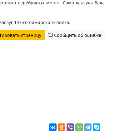
сколько серебряных монет. Сама капсула бала
аслуг 147-го Самарского полка.
тировать страницу
Сообщить об ошибке