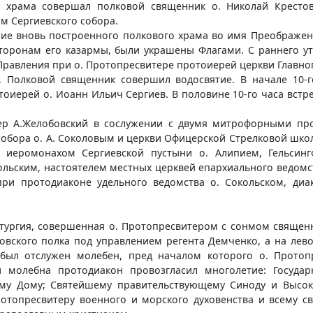
 храма совершал полковой священник о. Николай Кресто
м Сергиевского собора.
ние вновь построенного полкового храма во имя Преображен
торонам его казармы, были украшены Флагами. С раннего ут
Правления при о. Протопресвитере протоиерей церкви Главно
. Полковой священник совершил водосвятие. В начале 10-
оиерей о. Иоанн Ильич Сергиев. В половине 10-го часа встр
р А.Желобовский в сослужении с двумя митрофорными про
собора о. А. Соколовым и церкви Офицерской Стрелковой шко
, иеромонахом Сергиевской пустыни о. Алипием, Гельсинг
польским, настоятелем местных церквей епархиального ведо
ри протодиаконе удельного ведомства о. Сокольском, диа
ургия, совершенная о. Протопресвитером с сонмом священни
овского полка под управлением регента Демченко, а на лев
был отслужен молебен, пред началом которого о. Протоп
 молебна протодиакон провозгласил многолетие: Госуда
ему Дому; Святейшему правительствующему Синоду и Высок
ротопресвитеру военного и морского духовенства и всему с