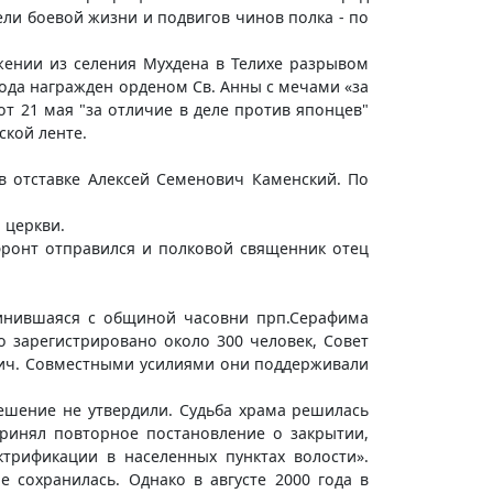
ли боевой жизни и подвигов чинов полка - по
жении из селения Мухдена в Телихе разрывом
 года награжден орденом Св. Анны с мечами «за
от 21 мая "за отличие в деле против японцев"
ской ленте.
в отставке Алексей Семенович Каменский. По
 церкви.
фронт отправился и полковой священник отец
динившаяся с общиной часовни прп.Серафима
 зарегистрировано около 300 человек, Совет
вич. Совместными усилиями они поддерживали
решение не утвердили. Судьба храма решилась
принял повторное постановление о закрытии,
трификации в населенных пунктах волости».
е сохранилась. Однако в августе 2000 года в