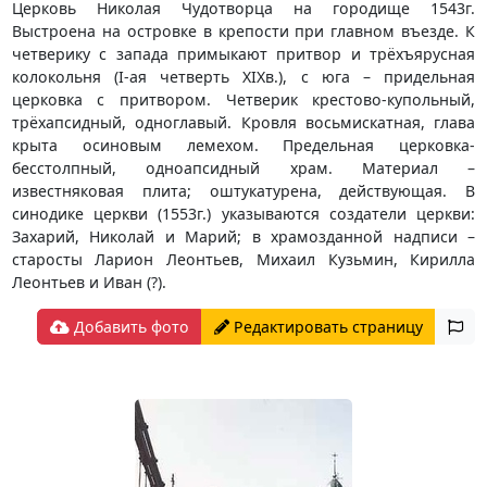
Церковь Николая Чудотворца на городище 1543г.
Выстроена на островке в крепости при главном въезде. К
четверику с запада примыкают притвор и трёхъярусная
колокольня (I-ая четверть XIXв.), с юга – придельная
церковка с притвором. Четверик крестово-купольный,
трёхапсидный, одноглавый. Кровля восьмискатная, глава
крыта осиновым лемехом. Предельная церковка-
бесстолпный, одноапсидный храм. Материал –
известняковая плита; оштукатурена, действующая. В
синодике церкви (1553г.) указываются создатели церкви:
Захарий, Николай и Марий; в храмозданной надписи –
старосты Ларион Леонтьев, Михаил Кузьмин, Кирилла
Леонтьев и Иван (?).
Добавить фото
Редактировать страницу