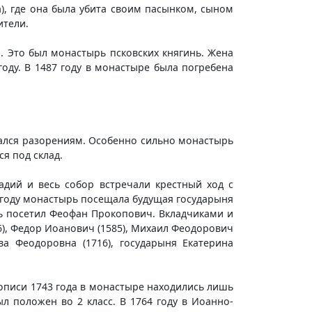
а), где она была убита своим пасынком, сыном
ители.
. Это был монастырь псковских княгинь. Жена
ду. В 1487 году в монастыре была погребена
ался разорениям. Особенно сильно монастырь
я под склад.
адий и весь собор встречали крестный ход с
 году монастырь посещала будущая государыня
рь посетил Феофан Прокопович. Вкладчиками и
6), Федор Иоанович (1585), Михаил Феодорович
ва Феодоровна (1716), государыня Екатерина
описи 1743 года в монастыре находились лишь
л положен во 2 класс. В 1764 году в Иоанно-