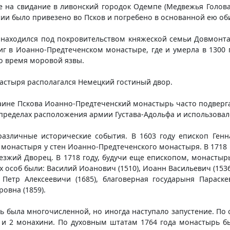
ее на свидание в ливонский городок Одемпе (Медвежья Голов
ксии было привезено во Псков и погребено в основанной ею об
 находился под покровительством княжеской семьи Довмонта
 в Иоанно-Предтеченском монастыре, где и умерла в 1300 го
во время моровой язвы.
астыря располагался Немецкий гостиный двор.
раине Пскова Иоанно-Предтеченский монастырь часто подверг
в пределах расположения армии Густава-Адольфа и использовалс
зличные исторические события. В 1603 году епископ Генн
монастыря у стен Иоанно-Предтеченского монастыря. В 1718
езжий Дворец. В 1718 году, будучи еще епископом, монасты
особ были: Василий Иоанович (1510), Иоанн Васильевич (153
и Петр Алексеевичи (1685), благоверная государыня Параске
овна (1859).
 была многочисленной, но иногда наступало запустение. По 
я и 2 монахини. По духовным штатам 1764 года монастырь бы