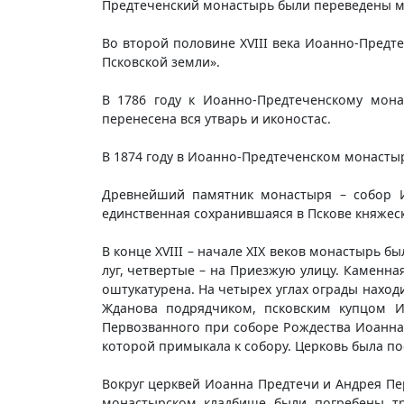
Предтеченский монастырь были переведены м
Во второй половине XVIII века Иоанно-Предт
Псковской земли».
В 1786 году к Иоанно-Предтеченскому мона
перенесена вся утварь и иконостас.
В 1874 году в Иоанно-Предтеченском монасты
Древнейший памятник монастыря – собор И
единственная сохранившаяся в Пскове княжеск
В конце XVIII – начале XIX веков монастырь б
луг, четвертые – на Приезжую улицу. Каменна
оштукатурена. На четырех углах ограды наход
Жданова подрядчиком, псковским купцом И
Первозванного при соборе Рождества Иоанна 
которой примыкала к собору. Церковь была по
Вокруг церквей Иоанна Предтечи и Андрея Пе
монастырском кладбище были погребены три 