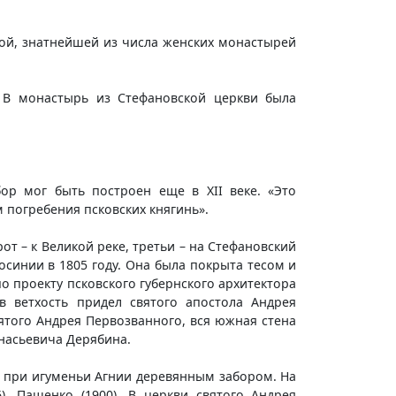
ной, знатнейшей из числа женских монастырей
. В монастырь из Стефановской церкви была
р мог быть построен еще в XII веке. «Это
 погребения псковских княгинь».
от – к Великой реке, третьи – на Стефановский
осинии в 1805 году. Она была покрыта тесом и
о проекту псковского губернского архитектора
 ветхость придел святого апостола Андрея
ятого Андрея Первозванного, вся южная стена
анасьевича Дерябина.
у при игуменьи Агнии деревянным забором. На
), Пащенко (1900). В церкви святого Андрея