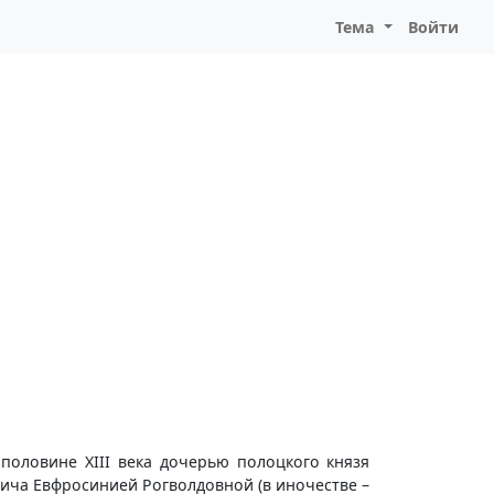
Тема
Войти
оловине XIII века дочерью полоцкого князя
вича Евфросинией Рогволдовной (в иночестве –