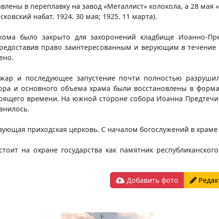
авлены в переплавку на завод «Металлист» колокола, а 28 мая
овский набат. 1924. 30 мая; 1925. 11 марта).
лкома было закрыто для захоронений кладбище Иоанно-Пре
предоставив право заинтересованным и верующим в течение м
ено.
жар и последующее запустение почти полностью разрушили
обора и основного объема храма были восстановлены в форма
оящего времени. На южной стороне собора Иоанна Предтечи 
анилось.
твующая приходская церковь. С началом богослужений в храме 
тоит на охране государства как памятник республиканског
Добавить фото
Редак