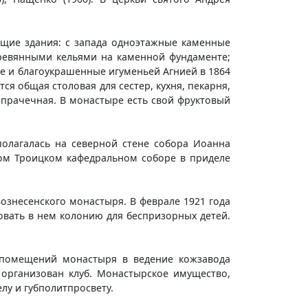
ющие здания: с запада одноэтажные каменные
еревянными кельями на каменной фундаменте;
ые и благоукрашенные игуменьей Агнией в 1864
ся общая столовая для сестер, кухня, пекарня,
 прачечная. В монастыре есть свой фруктовый
полагалась на северной стене собора Иоанна
ком Троицком кафедральном соборе в приделе
ознесенского монастыря. В феврале 1921 года
вать в нем колонию для беспризорных детей.
а помещений монастыря в ведение кожзавода
 организован клуб. Монастырское имущество,
лу и губполитпросвету.