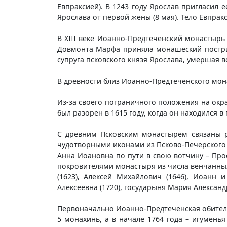
Евпраксией). В 1243 году Ярослав пригласил 
Ярослава от первой жены (8 мая). Тело Евпра
В XIII веке Иоанно-Предтеченский монастырь
Довмонта Марфа приняла монашеский постриг
супруга псковского князя Ярослава, умершая 
В древности близ Иоанно-Предтеченского мон
Из-за своего пограничного положения на ок
был разорен в 1615 году, когда он находился 
С древним Псковским монастырем связаны ра
чудотворными иконами из Псково-Печерского 
Анна Иоановна по пути в свою вотчину – Про
покровителями монастыря из числа венчанных 
(1623), Алексей Михайлович (1646), Иоанн 
Алексеевна (1720), государыня Мария Александр
Первоначально Иоанно-Предтеченская обитель
5 монахинь, а в начале 1764 года – игумень