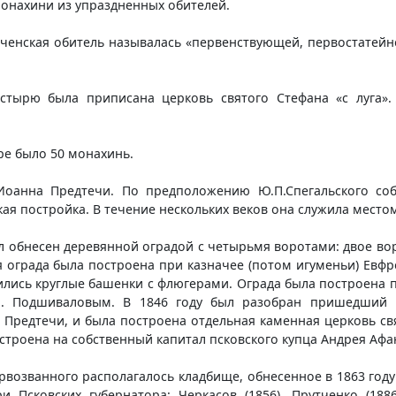
онахини из упраздненных обителей.
еченская обитель называлась «первенствующей, первостатей
стырю была приписана церковь святого Стефана «с луга»
ре было 50 монахинь.
оанна Предтечи. По предположению Ю.П.Спегальского собо
ая постройка. В течение нескольких веков она служила местом
ыл обнесен деревянной оградой с четырьмя воротами: двое вор
я ограда была построена при казначее (потом игуменьи) Евфр
ились круглые башенки с флюгерами. Ограда была построена п
. Подшиваловым. В 1846 году был разобран пришедший в
Предтечи, и была построена отдельная каменная церковь св
строена на собственный капитал псковского купца Андрея Аф
рвозванного располагалось кладбище, обнесенное в 1863 год
Псковских губернатора: Черкасов (1856), Прутченко (1886