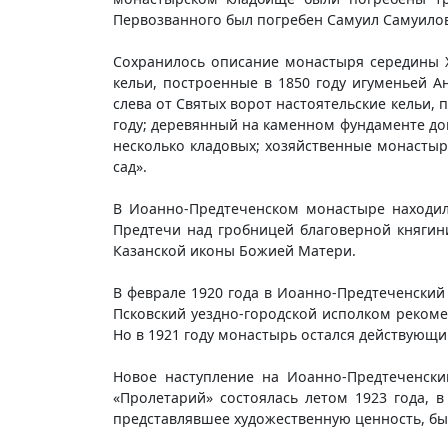
Первозванного был погребен Самуил Самуилови
Сохранилось описание монастыря середины X
кельи, построенные в 1850 году игуменьей 
слева от Святых ворот настоятельские кельи,
году; деревянный на каменном фундаменте дом,
несколько кладовых; хозяйственные монастыр
сад».
В Иоанно-Предтеченском монастыре находила
Предтечи над гробницей благоверной княгин
Казанской иконы Божией Матери.
В феврале 1920 года в Иоанно-Предтеченский
Псковский уездно-городской исполком реком
Но в 1921 году монастырь остался действующи
Новое наступление на Иоанно-Предтеченски
«Пролетарий» состоялась летом 1923 года, 
представлявшее художественную ценность, был