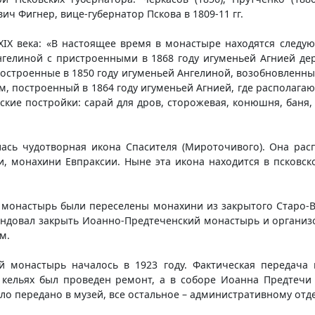
ч Фигнер, вице-губернатор Пскова в 1809-11 гг.
IX века: «В настоящее время в монастыре находятся следу
Ангелиной с пристроенными в 1868 году игуменьей Агнией д
 построенные в 1850 году игуменьей Ангелиной, возобновленн
 построенный в 1864 году игуменьей Агнией, где располагают
ские постройки: сарай для дров, сторожевая, конюшня, баня,
сь чудотворная икона Спасителя (Мироточивого). Она рас
и, монахини Евпраксии. Ныне эта икона находится в псковс
 монастырь были переселены монахини из закрытого Старо-В
ендовал закрыть Иоанно-Предтеченский монастырь и организо
м.
й монастырь началось в 1923 году. Фактическая передач
в кельях был проведен ремонт, а в соборе Иоанна Предтечи
о передано в музей, все остальное – административному отде