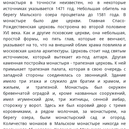
монастыря в точности неизвестен, но в некоторые
источниках указывается 1471 год. Небольшая обитель на
берегу Мальского озера процветала до 1581 года. В
монастыре было две церкви. Главная Спасо-
Рождественская церковь построена во второй половине
XVI века. Как и другие псковские церкви, она небольшая,
простой формы, но пять глав, которые ее венчают,
указывают на то, что на внешний облик храма повлияла и
московская школа архитектуры. Церковь стоит над святым
источником, который вытекает из-под алтаря. Другая
каменная постройка монастыря - трапезная церковь. К ней
примыкает трапезная палата, которая в свою очередь с
западной стороны соединялась со звонницей. Здание
имело три этажа и служило для братии и храмом, и
жильем, и трапезной. Монастырь был окружен
бревенчатой оградой и, кроме названных сооружений,
имел игуменский дом, три житницы, сенной амбар,
сторожку у ворот. Здесь же был коровий двор с тремя
коровниками, а рядом молочная, за монастырем, на
берегу озера, были монастырский сад и огород.
Количество монахов в Мальском монастыре никогда не