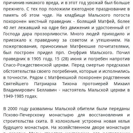
причинив никакого вреда, и в этот год урожай был больше
прежнего. С тех пор положили ежегодное празднование в
память об этом чуде. На кладбище Мальского погоста
похоронен местный праведник - болящий Матфей, более
40 лет лежавший на одре без движения и удостоенный от
Господа дара прозорливости. Много людей приходило и
приезжало к праведнику за советом и утешением. На
пожертвования, приносимые Матфеюшке почитателями,
был построен придел прп. Онуфрия Мальского. Почил
праведник в 1905 году, 15 (28) июня и погребен напротив
Спасо-Рождественской церкви. Перед смертью предсказал
обстоятельства своего погребения, которые и исполнились
в точности. Рядом с Матфеюшкой похоронен родственник
Святейшего Патриарха Тихона протоиерей Михаил
Владимирович Беллавин - настоятель Мальской церкви в
1949-1985 годах.
В 2000 году развалины Мальской обители были переданы
Псково-Печерскому монастырю для восстановления и
строительства скита. В колокольне устроена новая келья
будущего монастыря. На хозяйственном дворе монастыря