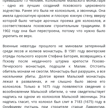
превышало 15 человек. Колокольня Мальского монастыря
- одно из лучших созданий псковского церковного
зодчества. Ранее это была не колокольня, а звонница. Она
имела односкатную кровлю и плоскую южную стену, вверху
которой было четыре арочных проема для колоколов, и
соответствовала псковским строительным традициям. В
1902 году она был перестроена, потому что нужно было
укрепить ее верх.
Военные невзгоды прошлого не миновали затерянный
среди лесов и холмов монастырь. В 1581 году венгерские
отряды польского короля Стефана Батория, возвращаясь к
Пскову после неудачного штурма крепости Псково-
Печерского монастыря, подошли к Малам. Отстоять
обитель монахи не смогли. Монастырь был разрушен, а все
насельники убиты. Долгое время Мальский монастырь
лежал в развалинах, и не слышно было звона его
колоколов. Только в 1675 году появляются сведения о
возобновлении Мальской обители, о чем свидетельствует
надпись на одном из колоколов Мальской звонницы. Эта
надпись гласит, что колокол был слит в 7183 (1675) году в
Онуфриеву пустынь при строителе старце Лаврентии,