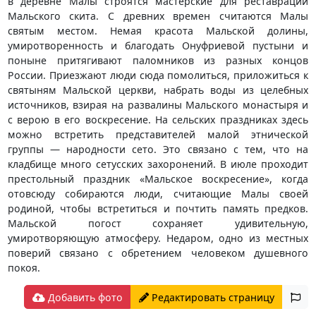
в деревне Малы строятся мастерские для реставрации
Мальского скита. С древних времен считаются Малы
святым местом. Немая красота Мальской долины,
умиротворенность и благодать Онуфриевой пустыни и
поныне притягивают паломников из разных концов
России. Приезжают люди сюда помолиться, приложиться к
святыням Мальской церкви, набрать воды из целебных
источников, взирая на развалины Мальского монастыря и
с верою в его воскресение. На сельских праздниках здесь
можно встретить представителей малой этнической
группы — народности сето. Это связано с тем, что на
кладбище много сетусских захоронений. В июле проходит
престольный праздник «Мальское воскресение», когда
отовсюду собираются люди, считающие Малы своей
родиной, чтобы встретиться и почтить память предков.
Мальской погост сохраняет удивительную,
умиротворяющую атмосферу. Недаром, одно из местных
поверий связано с обретением человеком душевного
покоя.
Добавить фото
Редактировать страницу