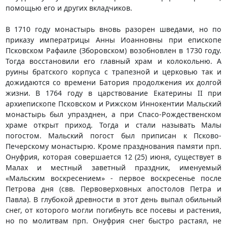
помощью его и других вкладчиков.
В 1710 году монастырь вновь разорен шведами, но по
приказу императрицы Анны Иоанновны при епископе
Псковском Рафаиле (Зборовском) возобновлен в 1730 году.
Тогда восстановили его главный храм и колокольню. А
руины братского корпуса с трапезной и церковью так и
дожидаются со времени Батория продолжения их долгой
жизни. В 1764 году в царствование Екатерины II при
архиепископе Псковском и Рижском Иннокентии Мальский
монастырь был упразднен, а при Спасо-Рождественском
храме открыт приход. Тогда и стали называть Малы
погостом. Мальский погост был приписан к Псково-
Печерскому монастырю. Кроме празднования памяти прп.
Онуфрия, которая совершается 12 (25) июня, существует в
Малах и местный заветный праздник, именуемый
«Мальским воскресением» - первое воскресенье после
Петрова дня (свв. Первоверховных апостолов Петра и
Павла). В глубокой древности в этот день выпал обильный
снег, от которого могли погибнуть все посевы и растения,
но по молитвам прп. Онуфрия снег быстро растаял, не