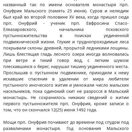
названный так по имени основателя монастыря прп.
Онуфрия Мальского (память 25 июня). Суров и нелюдим
был край во второй половине XV века, когда пришел сюда
прп. Онуфрий - ученик прп. Евфросина Спасо-
Елеазаровского, начальника псковского
пустынножительства в поисках уединенной
подвижнической жизни. Глухие и труднопроходимые леса
покрывали склоны древней, прорытой ледниками лощины.
Лишь блестящая гладь лесного озера иногда волновалась
при ветре и тихий говор вод, с легким шумом
плескавшихся о берег, нарушал тишину уединенного места.
Прослышав о пустынном подвижнике, приходили к нему
искавшие спасения в удалении от мира любители
пустынного иноческого жития и умножали число мальских
насельников, пока одинокий скит не разросся в Мальский
монастырь. Не сохранилось никаких сведений о житии
первого пустынножителя прп. Онуфрия, кроме записи о
том, что он скончался 12(25) июня 1492 года.
Мощи прп. Онуфрия почивают до времени под спудом под
развалинами монастыря. Год основания Мальского