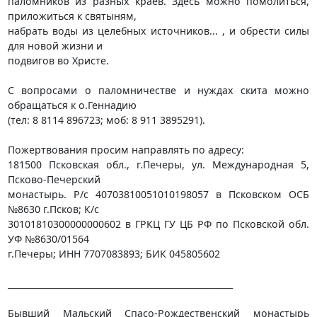
паломников из разных краев. Здесь можно помолиться,
приложиться к святыням,
набрать воды из целебных источников... , и обрести силы
для новой жизни и
подвигов во Христе.
С вопросами о паломничестве и нуждах скита можно
обращаться к о.Геннадию
(тел: 8 8114 896723; моб: 8 911 3895291).
Пожертвования просим направлять по адресу:
181500 Псковская обл., г.Печеры, ул. Международная 5,
Псково-Печерский
монастырь. Р/с 40703810051010198057 в Псковском ОСБ
№8630 г.Псков; К/с
30101810300000000602 в ГРКЦ ГУ ЦБ РФ по Псковской обл.
УФ №8630/01564
г.Печеры; ИНН 7707083893; БИК 045805602
_____________________________________________________
Бывший Мальский Спасо-Рождественский монастырь