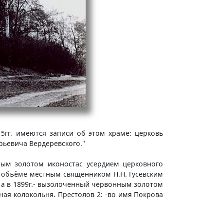
5гг. имеются записи об этом храме: церковь
рьевича Вердеревского."
ным золотом иконостас усердием церковного
ём объёме местным священником Н.Н. Гусевским
, а в 1899г.- вызолоченный червонным золотом
ная колокольня. Престолов 2: -во имя Покрова