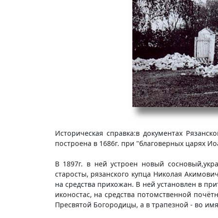
Историческая справка:в документах Рязанск
построена в 1686г. при "благоверных царях И
В 1897г. в ней устроен новый сосновый,ук
старосты, рязанского купца Николая Акимович
на средства прихожан. В ней установлен в пр
иконостас, на средства потомственной почётн
Пресвятой Богородицы, а в трапезной - во им