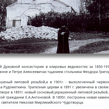
ой Духовной консистории в клировых ведомостях за 1850-191
оанне и Петре Алексеевичах тщанием стольника Феодора Григо
рашеный липовой резьбой,а в 1901г. - вызолоченный черво
а Рудометкина. Трапезная церкви в 1891 г. увеличена в сво
итворе в 1891г. новый сосновый,украшенный липовой резьбой
ой гражданки Е.А.Антоновой. В 1895г. построена новая камен
я святителя Николая Мирликийского Чудотворца.