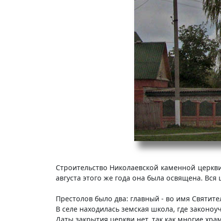
Строительство Николаевской каменной церкви 
августа этого же года она была освящена. Вс
Престолов было два: главный - во имя Святит
В селе находилась земская школа, где законо
Даты закрытия церкви нет, так как многие х