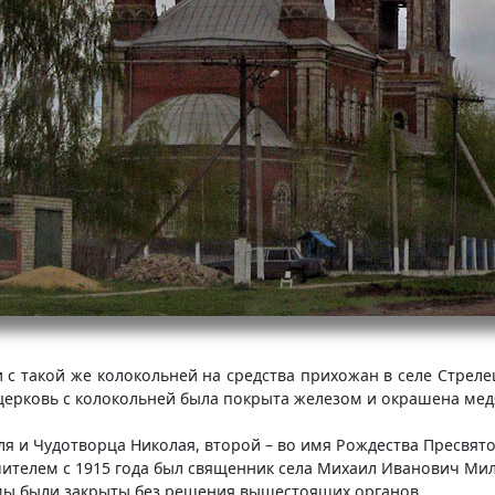
с такой же колокольней на средства прихожан в селе Стрелец
я церковь с колокольней была покрыта железом и окрашена мед
еля и Чудотворца Николая, второй – во имя Рождества Пресвят
учителем с 1915 года был священник села Михаил Иванович Ми
рамы были закрыты без решения вышестоящих органов.