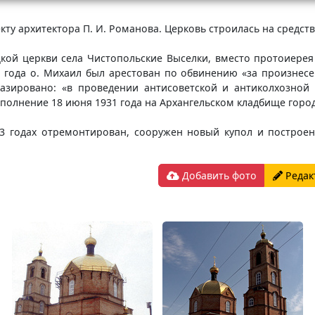
ту архитектора П. И. Романова. Церковь строилась на средств
ицкой церкви села Чистопольские Выселки, вместо протоиере
1 года о. Михаил был арестован по обвинению «за произне
зировано: «в проведении антисоветской и антиколхозной 
сполнение 18 июня 1931 года на Архангельском кладбище горо
03 годах отремонтирован, сооружен новый купол и построе
Добавить фото
Редак