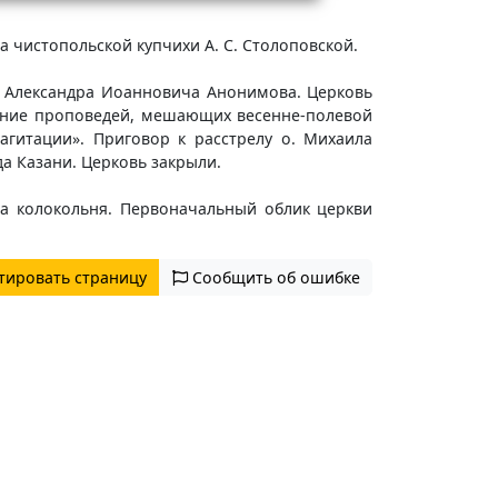
а чистопольской купчихи А. С. Столоповской.
я Александра Иоанновича Анонимова. Церковь
сение проповедей, мешающих весенне-полевой
агитации». Приговор к расстрелу о. Михаила
да Казани. Церковь закрыли.
на колокольня. Первоначальный облик церкви
тировать страницу
Сообщить об ошибке