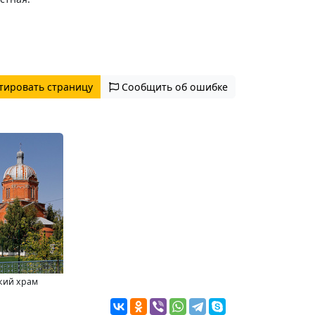
тировать страницу
Сообщить об ошибке
кий храм