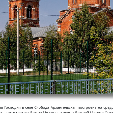
я Господня в селе Слобода Архангельская построена на сре
честь архистратига Божия Михаила и иконы Божией Матери Стра