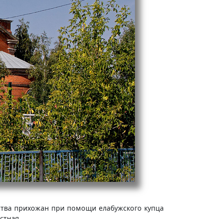
дства прихожан при помощи елабужского купца
стная.