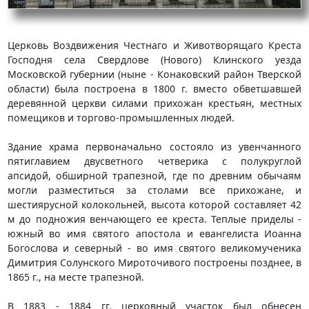
Церковь Воздвижения Честнаго и Животворящаго Креста
Господня села Свердлове (Нового) Клинского уезда
Московской губернии (ныне - Конаковский район Тверской
области) была построена в 1800 г. вместо обветшавшей
деревянной церкви силами прихожан крестьян, местных
помещиков и торгово-промышленных людей.
Здание храма первоначально состояло из увенчанного
пятиглавием двусветного четверика с полукруглой
апсидой, обширной трапезной, где по древним обычаям
могли разместиться за столами все прихожане, и
шестиярусной колокольней, высота которой составляет 42
м до подножия венчающего ее креста. Теплые приделы -
южный во имя святого апостола и евангелиста Иоанна
Богослова и северный - во имя святого великомученика
Димитрия Солунского Мироточивого построены позднее, в
1865 г., на месте трапезной.
В 1883 - 1884 гг. церковный участок был обнесен