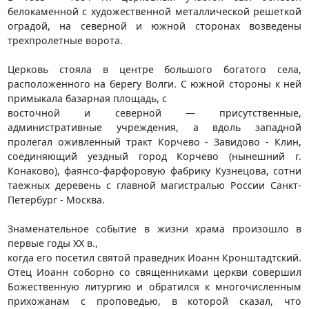
белокаменной с художественной металлической решеткой
оградой, на северной и южной сторонах возведены
трехпролетные ворота.
Церковь стояла в центре большого богатого села,
расположенного на берегу Волги. С южной стороны к ней
примыкала базарная площадь, с
восточной и северной — присутственные,
административные учреждения, а вдоль западной
пролегал оживленный тракт Корчево - Завидово - Клин,
соединяющий уездный город Корчево (нынешний г.
Конаково), фаянсо-фарфоровую фабрику Кузнецова, сотни
таежных деревень с главной магистралью России Санкт-
Петербург - Москва.
Знаменательное событие в жизни храма произошло в
первые годы XX в.,
когда его посетил святой праведник Иоанн Кронштадтский.
Отец Иоанн соборно со священниками церкви совершил
Божественную литургию и обратился к многочисленным
прихожанам с проповедью, в которой сказал, что