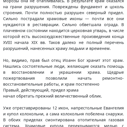
морозы она не отапливалась. В результате храм оказался
на грани разрушения. Повреждены фундамент и цоколь
строения. Почти полностью разрушен северный придел.
Сильно пострадали храмовые иконы — почти все они
нуждаются в реставрации. Сильно обветшала ограда. В
плачевном состоянии находится церковная утварь, в числе
которой есть высокохудожественные произведения конца
XVIII начала XIX вв. Таков далеко не полный перечень
разрушений, нанесенных храму людьми и временем.
Но, видимо, прав был отец Иоанн Бог хранит этот храм.
Нашлись состоятельные люди, желающие оказать помощь
в восстановлении и украшении храма. Щедрые
пожертвования позволили начать ремонтно-
восстановительные работы, и храм постепенно
Правый, действующий, придел храма
начал обретать прежний величественный облик.
Уже отреставрированы 12 икон, напрестольные Евангелия
и купол колокольни, а сама колокольня побелена снаружи.
В обоих приделах смонтирована отопительная газовая
система. Храмовые купола перекрываются медью с