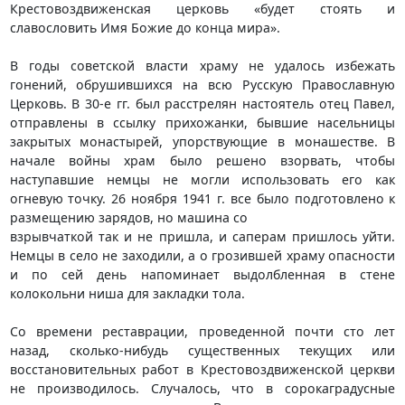
Крестовоздвиженская церковь «будет стоять и
славословить Имя Божие до конца мира».
В годы советской власти храму не удалось избежать
гонений, обрушившихся на всю Русскую Православную
Церковь. В 30-е гг. был расстрелян настоятель отец Павел,
отправлены в ссылку прихожанки, бывшие насельницы
закрытых монастырей, упорствующие в монашестве. В
начале войны храм было решено взорвать, чтобы
наступавшие немцы не могли использовать его как
огневую точку. 26 ноября 1941 г. все было подготовлено к
размещению зарядов, но машина со
взрывчаткой так и не пришла, и саперам пришлось уйти.
Немцы в село не заходили, а о грозившей храму опасности
и по сей день напоминает выдолбленная в стене
колокольни ниша для закладки тола.
Со времени реставрации, проведенной почти сто лет
назад, сколько-нибудь существенных текущих или
восстановительных работ в Крестовоздвиженской церкви
не производилось. Случалось, что в сорокаградусные