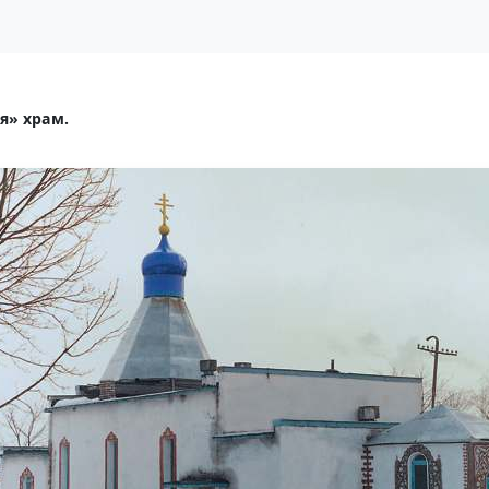
я» храм.