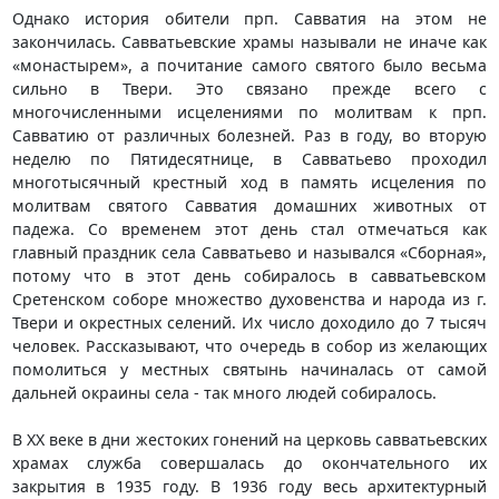
Однако история обители прп. Савватия на этом не
закончилась. Савватьевские храмы называли не иначе как
«монастырем», а почитание самого святого было весьма
сильно в Твери. Это связано прежде всего с
многочисленными исцелениями по молитвам к прп.
Савватию от различных болезней. Раз в году, во вторую
неделю по Пятидесятнице, в Савватьево проходил
многотысячный крестный ход в память исцеления по
молитвам святого Савватия домашних животных от
падежа. Со временем этот день стал отмечаться как
главный праздник села Савватьево и назывался «Сборная»,
потому что в этот день собиралось в савватьевском
Сретенском соборе множество духовенства и народа из г.
Твери и окрестных селений. Их число доходило до 7 тысяч
человек. Рассказывают, что очередь в собор из желающих
помолиться у местных святынь начиналась от самой
дальней окраины села - так много людей собиралось.
В XX веке в дни жестоких гонений на церковь савватьевских
храмах служба совершалась до окончательного их
закрытия в 1935 году. В 1936 году весь архитектурный