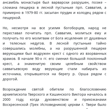
ансамбль монастыря был варварски разрушен, позже –
сломана пещерка в лесной пустыньке прп. Савватия, а
примерно в 1979-80 гг. засыпан прудик и колодец рядом с
пещеркой.
Но, несмотря на все усилия богоборцев, народ не
переставал почитать прп. Савватия, молиться ему и
получать по его молитвам от Бога исцеления от душевных
и телесных недугов. В лесной пустыньке тайно
совершались молебны, а на разрушенной пещерке
верующими был водружен крест с одного из взорванных
храмов. В начале 90-х гг. его сменил большой поклонный
крест, а знаменитую своим целебным свойством
савватьевскую воду верующие стали набирать из
источника, открывшегося на берегу р. Орша рядом с
дорогой.
Возрождение святой обители по благословению
архиепископа Тверского и Кашинского Виктора началось в
2000 году, когда духовенством и прихожанами
Воскресенской (Трех Исповедников) церкви г. Твери было