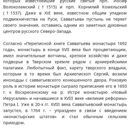
которых известнейшие русские святые прп. Иосиф
Волоколамский (†1515) и прп. Корнилий Комельский
(†1537). Даже в XVI веке, известном общим упадком
подвижничества на Руси, Савватьева пустынь не теряет
своего значения, оставаясь одним из заметных духовных
центров русского Северо-Запада.
Согласно «Переписной книге Савватьева монастыря 1692
года», монастырь в конце XVII века был процветающим,
имел значительные вотчины, крепкое хозяйство и даже
подворье в Тверском кремле рядом с архиерейскими
палатами. Любопытный факт, карету тверского владыки,
которым в то время был Архиепископ Сергий, возили
иноходцы с савватьевского конюшенного двора. Роковую
роль в истории монастыря сыграло приписание его в 1693
г. к Воскресенскому на р. Истре монастырю «Новый
Иерусалим» и начавшиеся в XVIII веке «великие реформы»
Петра I. Уже в 20-х гг. XVIII века Савватьевский монастырь
запустел, в 1764 г. – упразднен в связи с введением
«монастырских штатов» и стал обычным сельским
приходом.