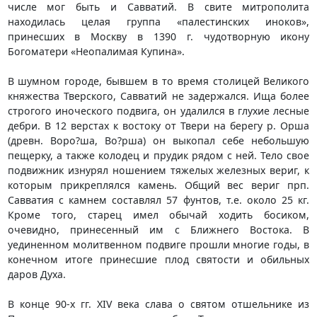
числе мог быть и Савватий. В свите митрополита
находилась целая группа «палестинских иноков»,
принесших в Москву в 1390 г. чудотворную икону
Богоматери «Неопалимая Купина».
В шумном городе, бывшем в то время столицей Великого
княжества Тверского, Савватий не задержался. Ища более
строгого иноческого подвига, он удалился в глухие лесные
дебри. В 12 верстах к востоку от Твери на берегу р. Орша
(древн. Воро?ша, Во?рша) он выкопал себе небольшую
пещерку, а также колодец и прудик рядом с ней. Тело свое
подвижник изнурял ношением тяжелых железных вериг, к
которым прикреплялся камень. Общий вес вериг прп.
Савватия с камнем составлял 57 фунтов, т.е. около 25 кг.
Кроме того, старец имел обычай ходить босиком,
очевидно, принесенный им с Ближнего Востока. В
уединенном молитвенном подвиге прошли многие годы, в
конечном итоге принесшие плод святости и обильных
даров Духа.
В конце 90-х гг. XIV века слава о святом отшельнике из