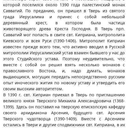
которой поселился около 1390 года палестинский монах
Савватий. По преданию, он пришел в Тверь из святого
града Иерусалима и принес с собой небольшой
деревянный крест, в котором была частица
животворящего древа Креста Господня. В Тверь прп.
Савватий мог попасть в свите свт. Киприана, митрополита
Киевского и всея Руси (1390-1406). Митрополит Киприан
известен прежде всего тем, что активно вводил в Русской
митрополии Иерусалимский устав взамен бывшего у нас до
этого Студийского устава. Поэтому неудивительно, что
вместе с собой он решил взять несколько монахов с
православного Востока, и, надо думать, монахов
выдающихся, могущих передать непосредственно русским
опыт иноческого жития по новому уставу и утвердить его
своим высоким авторитетом.
В 1390 г. свт. Киприан приехал в Тверь по приглашению
великого князя Тверского Михаила Александровича (1368-
1399). Здесь он поставил на тверскую епископскую кафедру
своего архидиакона Арсения, будущего свт. Арсения
Тверского чудотворца (1390-1409). Вместе с Арсением
остались в Твери и другие сподвижники свт. Киприана, в их