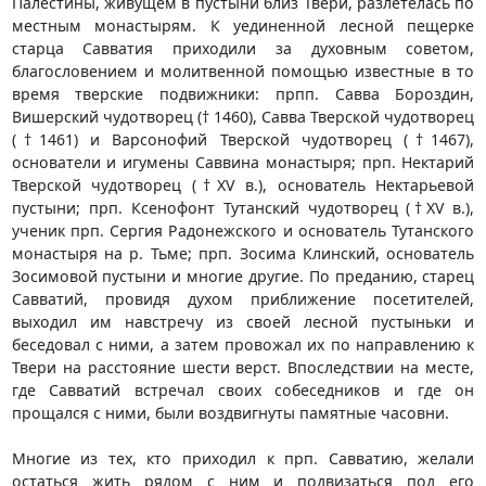
Палестины, живущем в пустыни близ Твери, разлетелась по
местным монастырям. К уединенной лесной пещерке
старца Савватия приходили за духовным советом,
благословением и молитвенной помощью известные в то
время тверские подвижники: прпп. Савва Бороздин,
Вишерский чудотворец († 1460), Савва Тверской чудотворец
(†1461) и Варсонофий Тверской чудотворец (†1467),
основатели и игумены Саввина монастыря; прп. Нектарий
Тверской чудотворец (†XV в.), основатель Нектарьевой
пустыни; прп. Ксенофонт Тутанский чудотворец (†XV в.),
ученик прп. Сергия Радонежского и основатель Тутанского
монастыря на р. Тьме; прп. Зосима Клинский, основатель
Зосимовой пустыни и многие другие. По преданию, старец
Савватий, провидя духом приближение посетителей,
выходил им навстречу из своей лесной пустыньки и
беседовал с ними, а затем провожал их по направлению к
Твери на расстояние шести верст. Впоследствии на месте,
где Савватий встречал своих собеседников и где он
прощался с ними, были воздвигнуты памятные часовни.
Многие из тех, кто приходил к прп. Савватию, желали
остаться жить рядом с ним и подвизаться под его