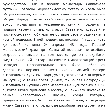
руководством. Так и возник монастырь Савватьева
пустынь. Согласно Иерусалимскому Уставу обитель была
общежительная, т.е. все братия жили вместе и имели все
общее. Наряду с этим наиболее строгие иноки селились
вокруг монастыря в уединенных келиях, подражая в
подвиге своему учителю, старцу Савватию, который и
после основания обители не оставил своего уединения в
лесной пещерке. В ней подвижник прожил 44 года вплоть
до своей кончины 24 апреля 1434 года. Первый
монастырский храм прп. Савватий поставил по особому
откровению свыше, на том месте, где он сподобился
видеть сияющий нетварным светом животворящий Крест
Господень. Первоначально это была небольшая
деревянная церковь в честь иконы Божией Матери
«Неопалимая Купина». Надо думать, этот храм был первым
на Руси (!) с таким посвящением, т.к. образ Богородицы
«Неопалимая Купина» стал известен на Руси только в 1390
г., когда икону принесли в Москву с Ближнего Востока те
самые «палестинские иноки», среди которых,
предположительно, был прп. Савватий. Позже, но еще при
жизни Савватия, этот храм был разобран или сгорел, а на