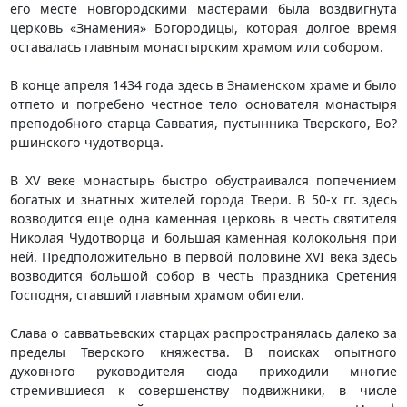
его месте новгородскими мастерами была воздвигнута
церковь «Знамения» Богородицы, которая долгое время
оставалась главным монастырским храмом или собором.
В конце апреля 1434 года здесь в Знаменском храме и было
отпето и погребено честное тело основателя монастыря
преподобного старца Савватия, пустынника Тверского, Во?
ршинского чудотворца.
В XV веке монастырь быстро обустраивался попечением
богатых и знатных жителей города Твери. В 50-х гг. здесь
возводится еще одна каменная церковь в честь святителя
Николая Чудотворца и большая каменная колокольня при
ней. Предположительно в первой половине XVI века здесь
возводится большой собор в честь праздника Сретения
Господня, ставший главным храмом обители.
Слава о савватьевских старцах распространялась далеко за
пределы Тверского княжества. В поисках опытного
духовного руководителя сюда приходили многие
стремившиеся к совершенству подвижники, в числе