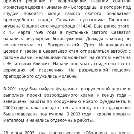
принято решение о возрождении главной святыни
монастыря церкви «Знамения» Богородицы, в которой под
спудом покоятся мощи самого святого основателя
преподобного старца Савватия пустынника Тверского,
игумена Оршинского чудотворца (†1434). Еще ранее этого,
с 15 марта 1998 года в пустыньке святого Савватия
начались регулярные богослужения. Дважды в месяц по
воскресеньям от Воскресенской (Трех Исповедников)
церкви г. Твери в Савватьево стал отправляться автобус с
паломниками, желавшими помолиться на святом месте за
себя и своих близких. Начали поступать свидетельства от
верующих об исцелениях. На разрушенной пещерке
преподобного служились молебны.
В 2001 году был найден фундамент разрушенной церкви и
выполнен проект возрождаемого храма, к концу года –
завершены работы по сооружению нового фундамента. В
2002 году началась кладка стен, а к концу этого года кровля
была подведена под купола. В 2003 году – кровля покрыта
металлом и начались отделочные работы.
28 июня 2003 года (савватьевская «Сборная»), на месте