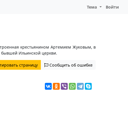
Тема
Войти
остроенная крестьянином Артемием Жуковым, в
те бывшей Ильинской церкви.
тировать страницу
Сообщить об ошибке